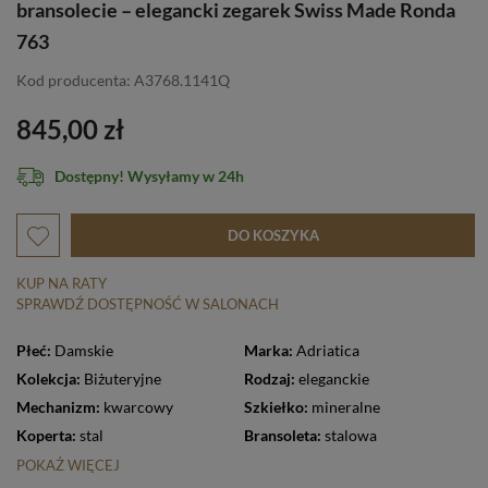
bransolecie – elegancki zegarek Swiss Made Ronda
763
Kod producenta: A3768.1141Q
845,00 zł
Dostępny! Wysyłamy w 24h
DO KOSZYKA
KUP NA RATY
SPRAWDŹ DOSTĘPNOŚĆ W SALONACH
Płeć:
Damskie
Marka:
Adriatica
Kolekcja:
Biżuteryjne
Rodzaj:
eleganckie
Mechanizm:
kwarcowy
Szkiełko:
mineralne
Koperta:
stal
Bransoleta:
stalowa
POKAŻ WIĘCEJ