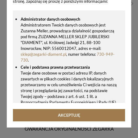
stronę, zapoznaj się proszę z poniższymi informacjami:
Administrator danych osobowych
Administratorem Twoich danych osobowych jest
Zuzanna Meller, prowadząca działalność gospodarczą
pod firmą ZUZANNA MELLER SKLEP JUBILERSKI
"DIAMENT", ul. Królowej Jadwigi 21, 88-100
Inowrocław, NIP: 5560012047, adres e-mail:
sklep@zegarki-diament.pl
, numer telefonu:
730-949-
730
.
Cele i podstawa prawna przetwarzania
ZEGAREK DAMSKI ADRIATICA A3768.1141Q ZŁOTY NA BRANSOLECIE – ELEGANCKI ZEGAREK SWISS MADE RONDA 763
Twoje dane osobowe w postaci adresu IP, danych
zawartych w plikach cookies i danych lokalizacyjnych
845,00 zł
przetwarzamy w celu umożliwienia Ci wejścia na naszą
stronę i przeglądania jej zawartości, na podstawie
Twojej zgody – podstawa z art. 6 ust. 1 lit. a
Rozporządzenia Parlamentu Europejskiego i Rady (UE)
2016/679 z 27.04.2016 r. w sprawie ochrony osób
fizycznych w związku z przetwarzaniem danych
AKCEPTUJĘ
osobowych i w sprawie swobodnego przepływu takich
danych oraz uchylenia dyrektywy 95/46/WE (ogólne
GWARANCJA ORYGINALNOŚCI ZEGARKA
rozporządzenie o ochronie danych, tj. RODO).