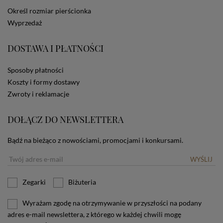
dotyczących cookies oznacza, że będą one
Określ rozmiar pierścionka
zamieszczane w urządzeniu końcowym każdego
Wyprzedaż
użytkownika. Jeżeli użytkownik nie wyraża zgody na
stosowanie plików cookies powinien zmienić
ustawienia swojej przeglądarki.
Tu znajduje się więcej
DOSTAWA I PŁATNOŚCI
informacji o plikach cookies.
Sposoby płatności
Koszty i formy dostawy
Zwroty i reklamacje
DOŁĄCZ DO NEWSLETTERA
Bądź na bieżąco z nowościami, promocjami i konkursami.
WYŚLIJ
Zegarki
Biżuteria
Wyrażam zgodę na otrzymywanie w przyszłości na podany
adres e-mail newslettera, z którego w każdej chwili mogę