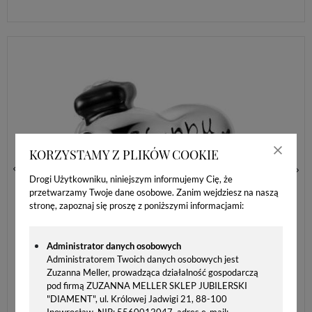
KORZYSTAMY Z PLIKÓW COOKIE
CHARMS SREBRNY 925 Z WIZERUNKIEM SMARTWATCHA | DIA-CHA-14074-925
Drogi Użytkowniku, niniejszym informujemy Cię, że
przetwarzamy Twoje dane osobowe. Zanim wejdziesz na naszą
122,00 zł
175,00 zł
stronę, zapoznaj się proszę z poniższymi informacjami:
Administrator danych osobowych
Administratorem Twoich danych osobowych jest
Zuzanna Meller, prowadząca działalność gospodarczą
pod firmą ZUZANNA MELLER SKLEP JUBILERSKI
"DIAMENT", ul. Królowej Jadwigi 21, 88-100
Inowrocław, NIP: 5560012047, adres e-mail: