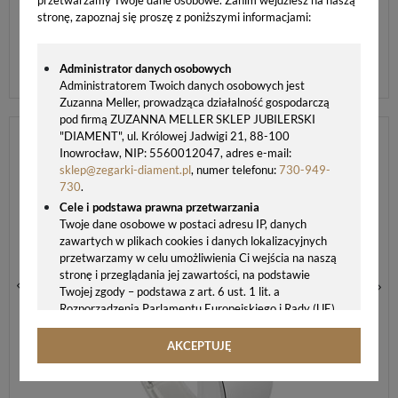
przetwarzamy Twoje dane osobowe. Zanim wejdziesz na naszą
stronę, zapoznaj się proszę z poniższymi informacjami:
Administrator danych osobowych
Administratorem Twoich danych osobowych jest
Zuzanna Meller, prowadząca działalność gospodarczą
pod firmą ZUZANNA MELLER SKLEP JUBILERSKI
"DIAMENT", ul. Królowej Jadwigi 21, 88-100
Inowrocław, NIP: 5560012047, adres e-mail:
sklep@zegarki-diament.pl
, numer telefonu:
730-949-
730
.
Cele i podstawa prawna przetwarzania
Twoje dane osobowe w postaci adresu IP, danych
zawartych w plikach cookies i danych lokalizacyjnych
przetwarzamy w celu umożliwienia Ci wejścia na naszą
stronę i przeglądania jej zawartości, na podstawie
DAMSKI ZEGAREK SREBRNY 925 Z MARKAZYTAMI – DIA-ZEG-13663-925, 19 G + GRAWER GRATIS
Twojej zgody – podstawa z art. 6 ust. 1 lit. a
935,00 zł
Rozporządzenia Parlamentu Europejskiego i Rady (UE)
2016/679 z 27.04.2016 r. w sprawie ochrony osób
fizycznych w związku z przetwarzaniem danych
AKCEPTUJĘ
osobowych i w sprawie swobodnego przepływu takich
danych oraz uchylenia dyrektywy 95/46/WE (ogólne
rozporządzenie o ochronie danych, tj. RODO).