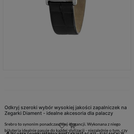
Odkryj szeroki wybór wysokiej jakości zapalniczek na
Zegarki Diament - idealne akcesoria dla palaczy
Srebro to synonim ponadczasowej elegancji. Wykonana z niego
biżuteria idealnie pasuje do każdej stylizacji - niezależnie o tym, czy
⌚ ZEGAREK DAMSKI SREBRNY BISSET KP2935 AG 925 – ELEGANCKI ZEGAREK Z GRAWEREM GRATIS 💎