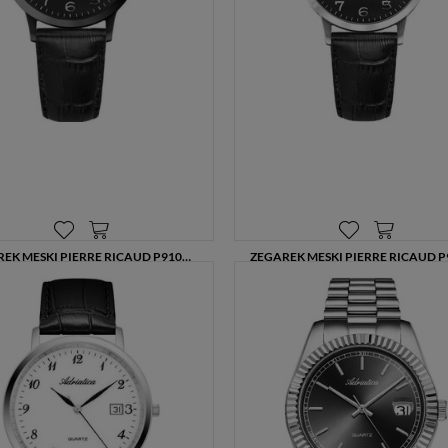
ZEGAREK MĘSKI PIERRE RICAUD P91022.B224Q CZARNA TARCZA SZAFIROWE SZKŁO SKÓRZANY PASEK 40 MM
370,00 zł
370,00 zł