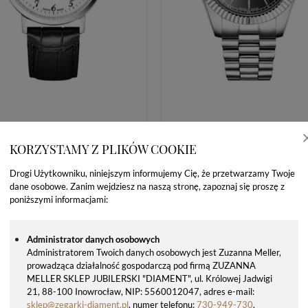
KORZYSTAMY Z PLIKÓW COOKIE
ZEGAREK MĘSKI ADRIATICA CLASSIC SAPPHIRE A1277.5223Q – SKÓRZANY PASEK, SZAFIROWE SZKŁO
Drogi Użytkowniku, niniejszym informujemy Cię, że przetwarzamy Twoje
dane osobowe. Zanim wejdziesz na naszą stronę, zapoznaj się proszę z
592,00 zł
712,00 zł
790,00 zł
950,00 zł
poniższymi informacjami:
Administrator danych osobowych
Administratorem Twoich danych osobowych jest Zuzanna Meller,
prowadząca działalność gospodarczą pod firmą ZUZANNA
MELLER SKLEP JUBILERSKI "DIAMENT", ul. Królowej Jadwigi
21, 88-100 Inowrocław, NIP: 5560012047, adres e-mail:
sklep@zegarki-diament.pl
, numer telefonu:
730-949-730
.