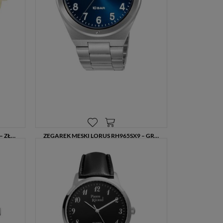
ZEGAREK MĘSKI LORUS RH976SX9 – ZŁOTY Z CZARNĄ TARCZĄ, DATOWNIK, 100M
ZEGAREK MĘSKI LORUS RH965SX9 – GRANATOWA TARCZA, STALOWA BRANSOLETA, DATOWNIK, 100M
299,00 zł