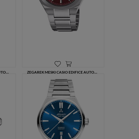
ZEGAREK MĘSKI CASIO EDIFICE AUTOMATIC EFK-200DG-5AER BROWN DIAL 38 MM
ZEGAREK MĘSKI CASIO EDIFICE AUTOMATIC EFK-200D-4AER RED DIAL 38 MM
1119,00 zł
1399,00 zł