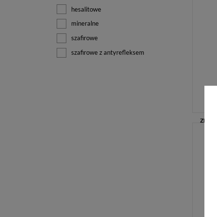
hesalitowe
mineralne
szafirowe
szafirowe z antyrefleksem