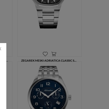
ZEGAREK MĘSKI ADRIATICA CLASSIC A1090.5116Q – GRAFITOWA TARCZA, STALOWA BRANSOLETA
ZEGAREK MĘSKI ADRIATICA CLASSIC SAPPHIRE A8349.5116Q Z SZARĄ TARCZĄ I STALOWĄ BRANSOLETĄ
720,00 zł
960,00 zł