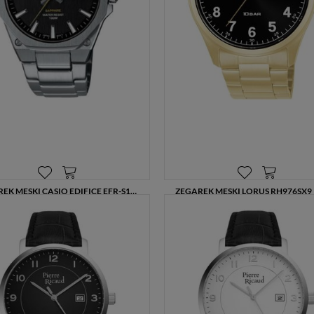
ZEGAREK MĘSKI CASIO EDIFICE EFR-S108D-1AVUEF SZAFIROWE SZKŁO STALOWY 100M
649,00 zł
389,00 zł