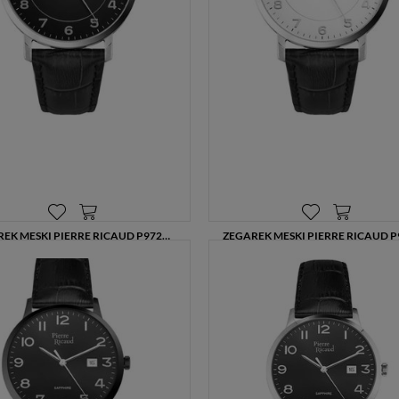
ZEGAREK MĘSKI PIERRE RICAUD P97229.5224XLQ CZARNA TARCZA CZYTELNY SKÓRZANY PASEK DATOWNIK
325,00 zł
325,00 zł