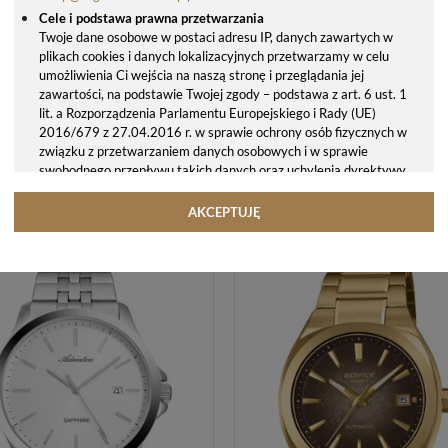
Cele i podstawa prawna przetwarzania
Twoje dane osobowe w postaci adresu IP, danych zawartych w
plikach cookies i danych lokalizacyjnych przetwarzamy w celu
umożliwienia Ci wejścia na naszą stronę i przeglądania jej
zawartości, na podstawie Twojej zgody – podstawa z art. 6 ust. 1
lit. a Rozporządzenia Parlamentu Europejskiego i Rady (UE)
2016/679 z 27.04.2016 r. w sprawie ochrony osób fizycznych w
związku z przetwarzaniem danych osobowych i w sprawie
swobodnego przepływu takich danych oraz uchylenia dyrektywy
95/46/WE (ogólne rozporządzenie o ochronie danych, tj. RODO).
Odbiorcy danych
AKCEPTUJĘ
Twoje dane osobowe możemy udostępniać hostingodawcy. Takie
ZEGAREK MĘSKI ADRIATICA CLASSIC SAPPHIRE A8316.5127Q – STALOWA BRANSOLETA
podmioty przetwarzają dane na podstawie umowy z nami i tylko
591,00 zł
1632,00 zł
789,00 zł
2177,00 zł
zgodnie z naszymi poleceniami. Przekazujemy Twoje dane poza
teren Polski/UE/Europejskiego Obszaru Gospodarczego.
Okres przechowywania danych
Twoje dane przechowujemy do czasu posiadania udzielonej przez
Ciebie zgody.
Twoje prawa
Przysługuje Ci prawo dostępu do swoich danych oraz otrzymania
ich kopii, prawo do sprostowania (poprawiania) swoich danych,
prawo do usunięcia danych (jeżeli Twoim zdaniem nie ma
podstaw do tego, abyśmy przetwarzali Twoje dane, możesz