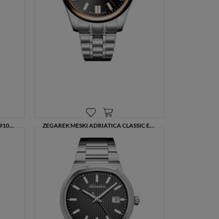
ZEGAREK MĘSKI PIERRE RICAUD P91022.5224Q CZARNA TARCZA SZAFIROWE SZKŁO SKÓRZANY PASEK 40 MM
ZEGAREK MĘSKI ADRIATICA CLASSIC ELEGANCE QUARTZ A1298.R1R6Q – GRAFITOWA TARCZA, RÓŻOWE ZŁOTO
810,00 zł
1080,00 zł