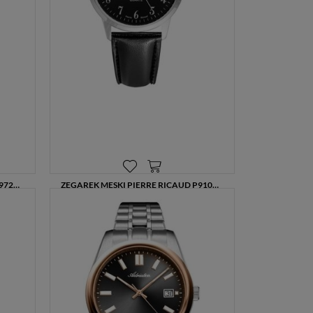
ZEGAREK MĘSKI PIERRE RICAUD P97229.5223XLQ JASNA SREBRNA TARCZA SKÓRZANY PASEK DATOWNIK 42 MM
ZEGAREK MĘSKI PIERRE RICAUD P91090.5224Q CZARNA TARCZA SZAFIROWE SZKŁO SKÓRZANY PASEK
289,00 zł