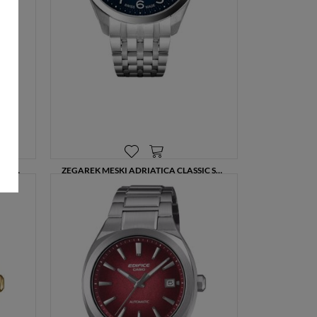
ZEGAREK MĘSKI ADRIATICA AUTOMATIC CLASSIC SAPPHIRE A8309.5126A
ZEGAREK MĘSKI ADRIATICA CLASSIC SAPPHIRE A8309.5125QF – GRANATOWA TARCZA, STALOWA BRANSOLETA
810,00 zł
1080,00 zł