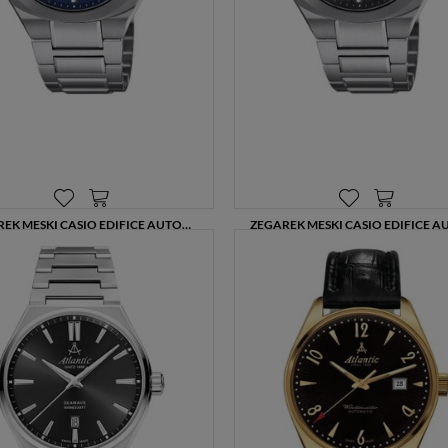
anonimowych danych dla celów reklamowych i statystycznych,
także przez inne portale, w tym portale społecznościowe, np.
Facebook). Korzystanie ze Sklepu bez zmiany ustawień w
przeglądarce dotyczących cookies oznacza, że będą one
zamieszczane w urządzeniu końcowym każdego użytkownika.
Jeżeli użytkownik nie wyraża zgody na stosowanie plików
cookies powinien zmienić ustawienia swojej przeglądarki.
Tu
znajduje się więcej informacji o plikach cookies.
ZEGAREK MĘSKI CASIO EDIFICE AUTOMATIC EFK-200D-2AER BLUE DIAL 38 MM
1119,00 zł
1119,00 zł
1399,00 zł
1399,00 zł