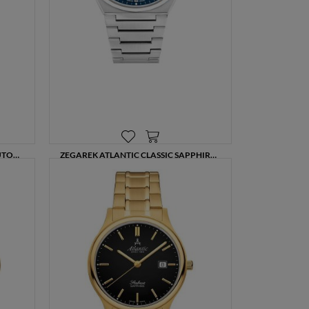
ZEGAREK MĘSKI CASIO EDIFICE AUTOMATIC CARBON DIAL EFK-200CD-1AER 38 MM
ZEGAREK ATLANTIC CLASSIC SAPPHIRE 58366.41.51 MĘSKI ZEGAREK SWISS MADE Z NIEBIESKĄ TARCZĄ
1386,00 zł
1800,00 zł