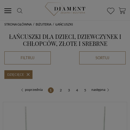
STRONA GŁÓWNA
/
BIŻUTERIA
/
ŁAŃCUSZKI
ŁAŃCUSZKI DLA DZIECI, DZIEWCZYNEK I
CHŁOPCÓW, ZŁOTE I SREBRNE
FILTRUJ
SORTUJ
DZIĘCIĘCE
poprzednia
następna
1
2
3
4
5