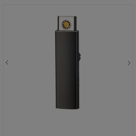
ZAPALNICZKA ŻAROWA CHROMOWANA Z MOTYWEM MOTOCYKLA I ORŁA – GAZOWA DIA-ZAP-0990030 Z-PLUS
199,00 zł