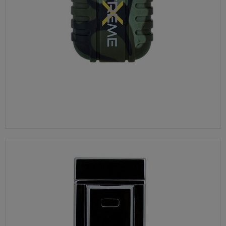
Okres przechowywania danych
Twoje dane przechowujemy do czasu posiadania
udzielonej przez Ciebie zgody.
Twoje prawa
Przysługuje Ci prawo dostępu do swoich danych oraz
otrzymania ich kopii, prawo do sprostowania
(poprawiania) swoich danych, prawo do usunięcia
danych (jeżeli Twoim zdaniem nie ma podstaw do tego,
abyśmy przetwarzali Twoje dane, możesz zażądać,
abyśmy je usunęli), prawo do ograniczenia
przetwarzania danych (możesz zażądać, abyśmy
ograniczyli przetwarzanie Twoich danych osobowych
wyłącznie do ich przechowywania lub wykonywania
uzgodnionych z Tobą działań, jeżeli Twoim zdaniem
mamy nieprawidłowe dane na Twój temat lub
przetwarzamy je bezpodstawnie), prawo do wniesienia
sprzeciwu wobec przetwarzania danych, prawo do
ZAPALNICZKA WODOODPORNA ELEKTRYCZNA SILVERMATCH ARC Z USB W KOLORZE MORO
przenoszenia danych, prawo do wniesienia skargi do
organu nadzorczego (Prezesa Urzędu Ochrony Danych
225,00 zł
Osobowych, ul. Stawki 2, 00-193 Warszawa) oraz
prawo do cofnięcia zgody na przetwarzanie danych
osobowych (masz prawo cofnięcia zgody na
przetwarzanie danych w dowolnym momencie;