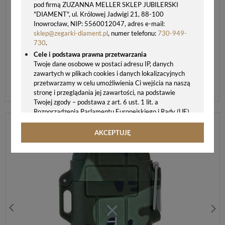
pod firmą ZUZANNA MELLER SKLEP JUBILERSKI
"DIAMENT", ul. Królowej Jadwigi 21, 88-100
Inowrocław, NIP: 5560012047, adres e-mail:
sklep@zegarki-diament.pl
, numer telefonu:
730-949-
730
.
Cele i podstawa prawna przetwarzania
Twoje dane osobowe w postaci adresu IP, danych
zawartych w plikach cookies i danych lokalizacyjnych
przetwarzamy w celu umożliwienia Ci wejścia na naszą
stronę i przeglądania jej zawartości, na podstawie
Twojej zgody – podstawa z art. 6 ust. 1 lit. a
Rozporządzenia Parlamentu Europejskiego i Rady (UE)
2016/679 z 27.04.2016 r. w sprawie ochrony osób
fizycznych w związku z przetwarzaniem danych
AKCEPTUJĘ
osobowych i w sprawie swobodnego przepływu takich
ZAPALNICZKA ŻAROWA SILVERMATCH DO CYGAR CZARNA
danych oraz uchylenia dyrektywy 95/46/WE (ogólne
179,00 zł
rozporządzenie o ochronie danych, tj. RODO).
Odbiorcy danych
Twoje dane osobowe możemy udostępniać
hostingodawcy. Takie podmioty przetwarzają dane na
podstawie umowy z nami i tylko zgodnie z naszymi
poleceniami. Przekazujemy Twoje dane poza teren
Polski/UE/Europejskiego Obszaru Gospodarczego.