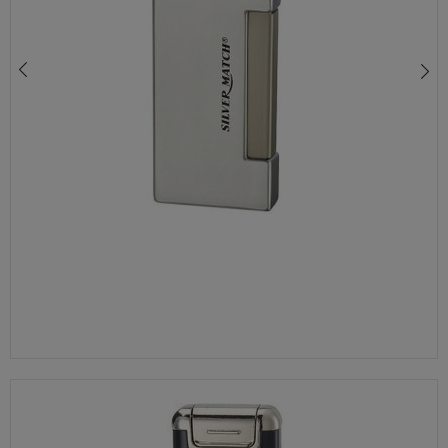
ZAPALNICZKA ŻAROWA MARKI SILVER MATCH 40674363 SREBRNA GRAWER GRATIS