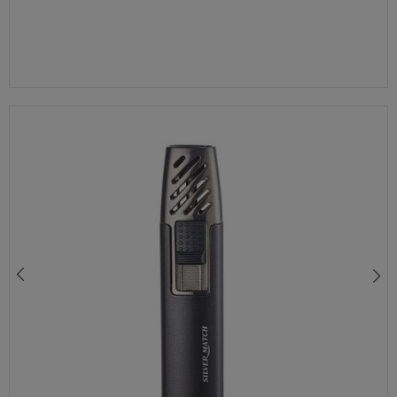
ZAPALNICZKA ŻAROWA SILVER MATCH FLAMELESS 40674369 SREBRNA GRAWER GRATIS
99,00 zł