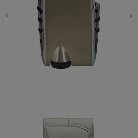
ELEGANCKA ZAPALNICZKA ŻAROWA TYCOON 0100412 Z REGULACJĄ PŁOMIENIA – ŁADOWANA GAZEM
119,00 zł