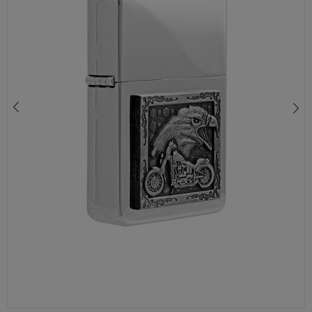
ZAPALNICZKA TYCOON 0100065 – ŻAROWA Z REGULACJĄ PŁOMIENIA W ELEGANCKIM PUDEŁKU
119,00 zł