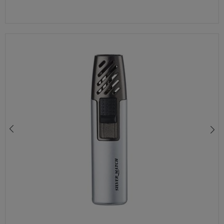
ZAPALNICZKA ELEKTRYCZNA CHAMP NA USB CZARNA GRAWER GRATIS 40400387
72,00 zł