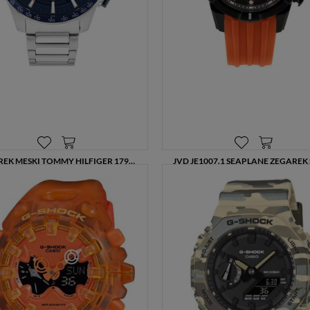
zażądać, abyśmy je usunęli), prawo do ograniczenia
przetwarzania danych (możesz zażądać, abyśmy ograniczyli
przetwarzanie Twoich danych osobowych wyłącznie do ich
przechowywania lub wykonywania uzgodnionych z Tobą działań,
jeżeli Twoim zdaniem mamy nieprawidłowe dane na Twój temat
lub przetwarzamy je bezpodstawnie), prawo do wniesienia
sprzeciwu wobec przetwarzania danych, prawo do przenoszenia
danych, prawo do wniesienia skargi do organu nadzorczego
(Prezesa Urzędu Ochrony Danych Osobowych, ul. Stawki 2, 00-
193 Warszawa) oraz prawo do cofnięcia zgody na przetwarzanie
danych osobowych (masz prawo cofnięcia zgody na
przetwarzanie danych w dowolnym momencie; cofnięcie zgody
ZEGAREK MĘSKI TOMMY HILFIGER 1792261 44MM SPORTOWY GRANATOWY STALOWY BRANSOLETA
nie ma wpływu na zgodność z prawem przetwarzania, którego
790,00 zł
499,00 zł
dokonano na podstawie Twojej zgody przed jej cofnięciem). W
celu wykonania swoich praw skieruj do nas odpowiednie żądanie.
Informacja o dobrowolności podania danych
Podanie przez Ciebie danych jest dobrowolne. Jeżeli nie podasz
danych, nie będziesz mógł przeglądać zawartości naszej strony
Zautomatyzowane podejmowanie decyzji
Na stronie Sklepu są wykorzystywane pliki cookies. Stosowane
są one w celach zapewnienia maksymalnej wygody wszystkich
użytkowników (w tym Kupujących) przy korzystaniu ze Sklepu
(zapamiętywanie preferencji i ustawień na stronie, zbieranie