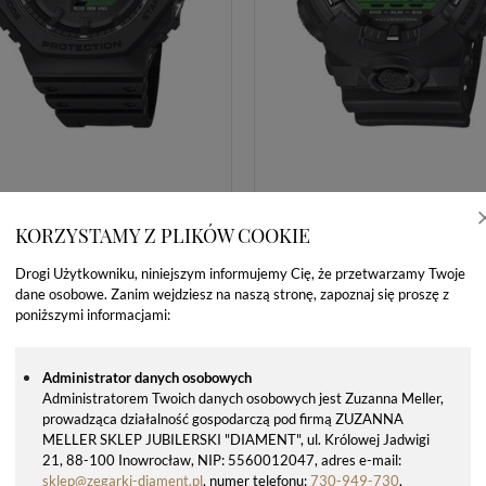
KORZYSTAMY Z PLIKÓW COOKIE
ZEGAREK MĘSKI CASIO G-SHOCK GA-B2100BEG-1AER TOUGH SOLAR BLUETOOTH 200M
Drogi Użytkowniku, niniejszym informujemy Cię, że przetwarzamy Twoje
dane osobowe. Zanim wejdziesz na naszą stronę, zapoznaj się proszę z
559,00 zł
359,00 zł
699,00 zł
449,00 zł
poniższymi informacjami:
Administrator danych osobowych
Administratorem Twoich danych osobowych jest Zuzanna Meller,
prowadząca działalność gospodarczą pod firmą ZUZANNA
MELLER SKLEP JUBILERSKI "DIAMENT", ul. Królowej Jadwigi
21, 88-100 Inowrocław, NIP: 5560012047, adres e-mail:
sklep@zegarki-diament.pl
, numer telefonu:
730-949-730
.