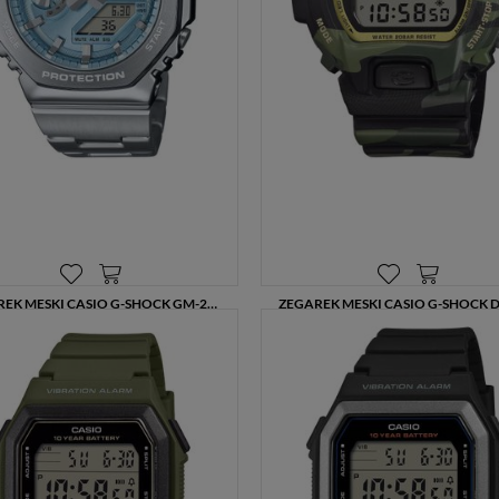
ZEGAREK MĘSKI CASIO G-SHOCK GM-2110D-2AER CASIO PREMIUM STALOWY BRANSOLETA 200M
1399,00 zł
479,00 zł
599,00 zł