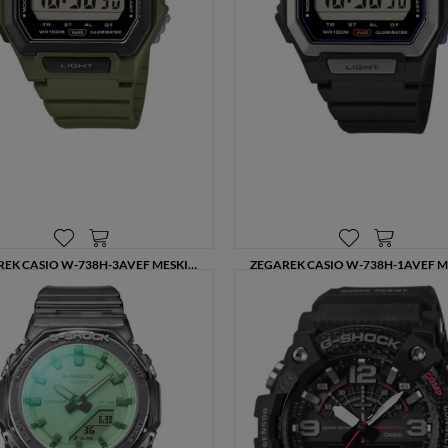
ZEGAREK CASIO W-738H-3AVEF MĘSKI ZEGAREK CYFROWY ZIELONY
183,00 zł
183,00 zł
229,00 zł
229,00 zł