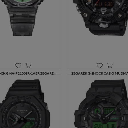
G-SHOCK GMA-P2100SR-1AER ZEGAREK DAMSKI I MĘSKI TRANSPARENTNY
439,00 zł
1479,00 zł
549,00 zł
1849,00 zł