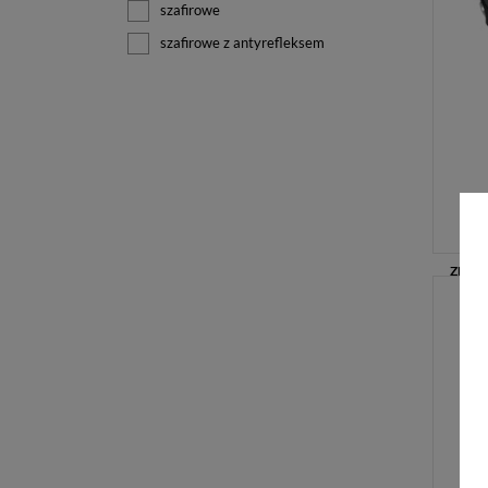
szafirowe
szafirowe z antyrefleksem