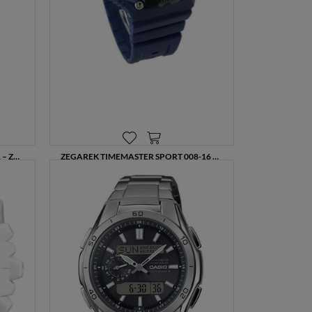
CASIO G-SHOCK GA-2100CM-5AER – ZEGAREK MĘSKI OCTAGON MORO 200M CARBON CORE GUARD
ZEGAREK TIMEMASTER SPORT 008-16 – MĘSKI ZEGAREK CYFROWY 10 ATM, GRANATOWY,
105,00 zł