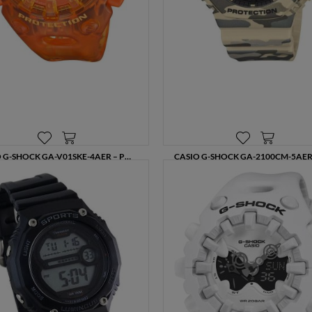
anonimowych danych dla celów reklamowych i statystycznych,
także przez inne portale, w tym portale społecznościowe, np.
Facebook). Korzystanie ze Sklepu bez zmiany ustawień w
przeglądarce dotyczących cookies oznacza, że będą one
zamieszczane w urządzeniu końcowym każdego użytkownika.
Jeżeli użytkownik nie wyraża zgody na stosowanie plików
cookies powinien zmienić ustawienia swojej przeglądarki.
Tu
znajduje się więcej informacji o plikach cookies.
CASIO G-SHOCK GA-V01SKE-4AER – POMARAŃCZOWY ZEGAREK SPORTOWY TRANSPARENTNY 200M
559,00 zł
519,00 zł
699,00 zł
649,00 zł