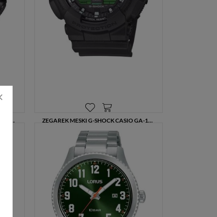
ZEGAREK MĘSKI CASIO G-SHOCK GA-700BEG-1AER BLACK AND GREEN 200M + GRAWER GRATIS
ZEGAREK MĘSKI G-SHOCK CASIO GA-100BEG-1AER BLACK AND ELECTRO GREEN 200M
399,00 zł
499,00 zł