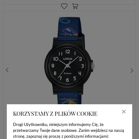
ZEGAREK DZIECIĘCY LORUS R2389NX9 – CZARNY, SPORTOWY, 100M, STOPER
107,00 zł
139,00 zł
KORZYSTAMY Z PLIKÓW COOKIE
Drogi Użytkowniku, niniejszym informujemy Cię, że
przetwarzamy Twoje dane osobowe. Zanim wejdziesz na naszą
stronę, zapoznaj się proszę z poniższymi informacjami: