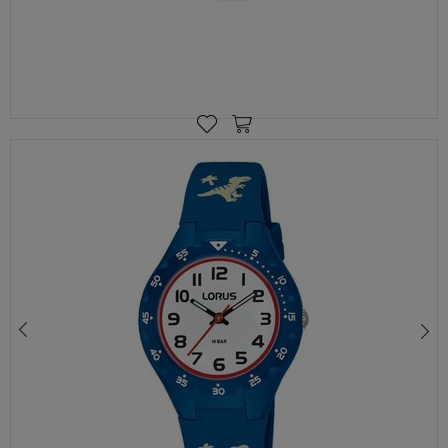
Twoje dane osobowe możemy udostępniać
hostingodawcy. Takie podmioty przetwarzają dane na
podstawie umowy z nami i tylko zgodnie z naszymi
poleceniami. Przekazujemy Twoje dane poza teren
Polski/UE/Europejskiego Obszaru Gospodarczego.
Okres przechowywania danych
Twoje dane przechowujemy do czasu posiadania
udzielonej przez Ciebie zgody.
ZEGAREK DLA DZIEWCZYNKI LORUS R2349PX9 – SPORTOWY, BIAŁY, 100M, STOPER
Twoje prawa
107,00 zł
139,00 zł
Przysługuje Ci prawo dostępu do swoich danych oraz
otrzymania ich kopii, prawo do sprostowania
(poprawiania) swoich danych, prawo do usunięcia
danych (jeżeli Twoim zdaniem nie ma podstaw do tego,
abyśmy przetwarzali Twoje dane, możesz zażądać,
abyśmy je usunęli), prawo do ograniczenia
przetwarzania danych (możesz zażądać, abyśmy
ograniczyli przetwarzanie Twoich danych osobowych
wyłącznie do ich przechowywania lub wykonywania
uzgodnionych z Tobą działań, jeżeli Twoim zdaniem
mamy nieprawidłowe dane na Twój temat lub
przetwarzamy je bezpodstawnie), prawo do wniesienia
sprzeciwu wobec przetwarzania danych, prawo do
przenoszenia danych, prawo do wniesienia skargi do