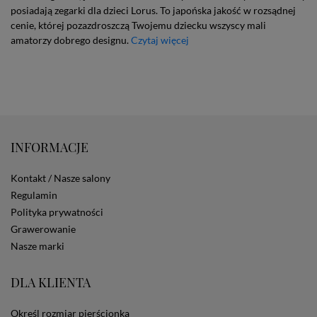
dotyczących cookies oznacza, że będą one
posiadają zegarki dla dzieci Lorus. To japońska jakość w rozsądnej
zamieszczane w urządzeniu końcowym każdego
cenie, której pozazdroszczą Twojemu dziecku wszyscy mali
użytkownika. Jeżeli użytkownik nie wyraża zgody na
amatorzy dobrego designu.
Czytaj więcej
stosowanie plików cookies powinien zmienić
ustawienia swojej przeglądarki.
Tu znajduje się więcej
informacji o plikach cookies.
INFORMACJE
Kontakt / Nasze salony
Regulamin
Polityka prywatności
Grawerowanie
Nasze marki
DLA KLIENTA
Określ rozmiar pierścionka