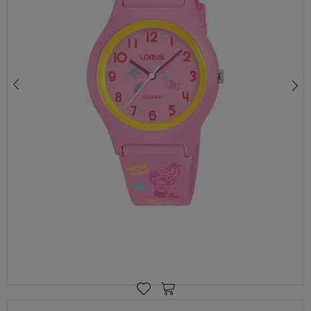
LORUS RRX49HX9 – DZIECIĘCY ZEGAREK KWARCOWY Z RÓŻOWĄ TARCZĄ I SILIKONOWYM PASKIEM