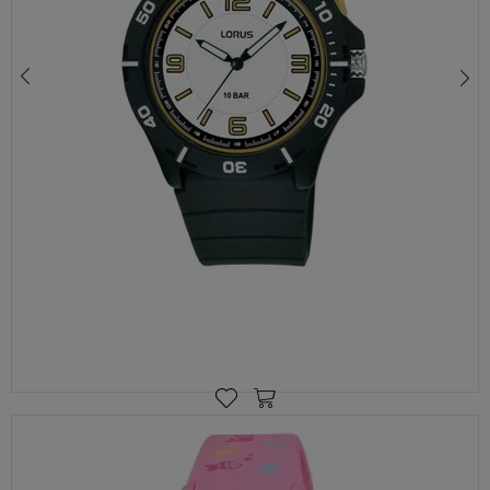
ZEGAREK DZIECIĘCY LORUS R2311QX9 – SPORTOWY, PODŚWIETLANY, SILIKONOWY PASEK, 100M
114,00 zł
149,00 zł