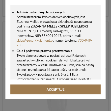
Administrator danych osobowych
Administratorem Twoich danych osobowych jest
Zuzanna Meller, prowadząca działalność gospodarczą
ZEGAREK DLA CHŁOPCA LORUS GRANATOWY RRX45JX9 DLA GRACZA
pod firmą ZUZANNA MELLER SKLEP JUBILERSKI
107,00 zł
"DIAMENT", ul. Królowej Jadwigi 21, 88-100
139,00 zł
Inowrocław, NIP: 5560012047, adres e-mail:
sklep@zegarki-diament.pl
, numer telefonu:
730-949-
730
.
Cele i podstawa prawna przetwarzania
Twoje dane osobowe w postaci adresu IP, danych
zawartych w plikach cookies i danych lokalizacyjnych
przetwarzamy w celu umożliwienia Ci wejścia na naszą
stronę i przeglądania jej zawartości, na podstawie
Twojej zgody – podstawa z art. 6 ust. 1 lit. a
Rozporządzenia Parlamentu Europejskiego i Rady (UE)
2016/679 z 27.04.2016 r. w sprawie ochrony osób
fizycznych w związku z przetwarzaniem danych
AKCEPTUJĘ
osobowych i w sprawie swobodnego przepływu takich
danych oraz uchylenia dyrektywy 95/46/WE (ogólne
rozporządzenie o ochronie danych, tj. RODO).
Odbiorcy danych