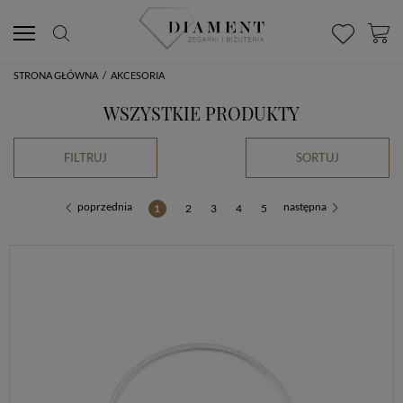
STRONA GŁÓWNA
/
AKCESORIA
WSZYSTKIE PRODUKTY
FILTRUJ
SORTUJ
poprzednia
następna
1
2
3
4
5