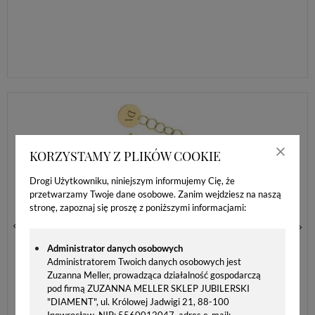
KORZYSTAMY Z PLIKÓW COOKIE
Drogi Użytkowniku, niniejszym informujemy Cię, że
przetwarzamy Twoje dane osobowe. Zanim wejdziesz na naszą
stronę, zapoznaj się proszę z poniższymi informacjami:
BRANSOLETKA ZŁOTA DAMSKA Z PERŁAMI ZŁOTO PRÓBA 585 D0GM10805
Administrator danych osobowych
3049,00 zł
Administratorem Twoich danych osobowych jest
Zuzanna Meller, prowadząca działalność gospodarczą
pod firmą ZUZANNA MELLER SKLEP JUBILERSKI
"DIAMENT", ul. Królowej Jadwigi 21, 88-100
Inowrocław, NIP: 5560012047, adres e-mail: