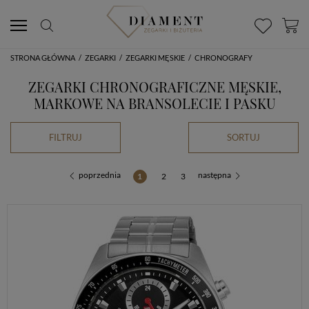
STRONA GŁÓWNA
/
ZEGARKI
/
ZEGARKI MĘSKIE
/
CHRONOGRAFY
ZEGARKI CHRONOGRAFICZNE MĘSKIE,
MARKOWE NA BRANSOLECIE I PASKU
FILTRUJ
SORTUJ
poprzednia
następna
1
2
3