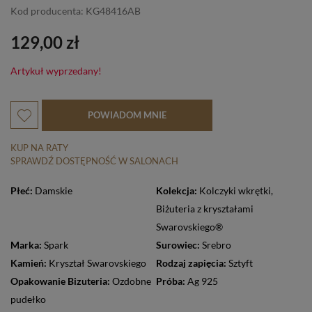
Kod producenta: KG48416AB
129,00 zł
Artykuł wyprzedany!
POWIADOM MNIE
KUP NA RATY
SPRAWDŹ DOSTĘPNOŚĆ W SALONACH
Płeć:
Damskie
Kolekcja:
Kolczyki wkrętki
,
Biżuteria z kryształami
Swarovskiego®
Marka:
Spark
Surowiec:
Srebro
Kamień:
Kryształ Swarovskiego
Rodzaj zapięcia:
Sztyft
Opakowanie Bizuteria:
Ozdobne
Próba:
Ag 925
pudełko