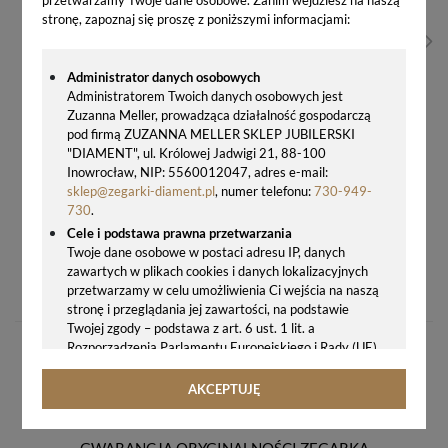
przetwarzamy Twoje dane osobowe. Zanim wejdziesz na naszą
stronę, zapoznaj się proszę z poniższymi informacjami:
Administrator danych osobowych
Administratorem Twoich danych osobowych jest
Zuzanna Meller, prowadząca działalność gospodarczą
pod firmą ZUZANNA MELLER SKLEP JUBILERSKI
"DIAMENT", ul. Królowej Jadwigi 21, 88-100
Inowrocław, NIP: 5560012047, adres e-mail:
sklep@zegarki-diament.pl
, numer telefonu:
730-949-
730
.
Cele i podstawa prawna przetwarzania
Twoje dane osobowe w postaci adresu IP, danych
KOLCZYKI SWAROVSKI SREBRO POZŁACANE KG48416AB
zawartych w plikach cookies i danych lokalizacyjnych
129,00 zł
przetwarzamy w celu umożliwienia Ci wejścia na naszą
stronę i przeglądania jej zawartości, na podstawie
Twojej zgody – podstawa z art. 6 ust. 1 lit. a
Rozporządzenia Parlamentu Europejskiego i Rady (UE)
2016/679 z 27.04.2016 r. w sprawie ochrony osób
fizycznych w związku z przetwarzaniem danych
AKCEPTUJĘ
osobowych i w sprawie swobodnego przepływu takich
danych oraz uchylenia dyrektywy 95/46/WE (ogólne
rozporządzenie o ochronie danych, tj. RODO).