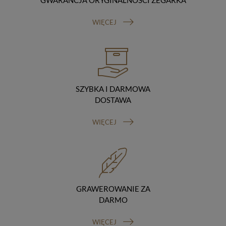
GWARANCJA ORYGINALNOŚCI ZEGARKA
Odbiorcy danych
Twoje dane osobowe możemy udostępniać
WIĘCEJ
hostingodawcy. Takie podmioty przetwarzają dane na
podstawie umowy z nami i tylko zgodnie z naszymi
poleceniami. Przekazujemy Twoje dane poza teren
Polski/UE/Europejskiego Obszaru Gospodarczego.
Okres przechowywania danych
Twoje dane przechowujemy do czasu posiadania
udzielonej przez Ciebie zgody.
SZYBKA I DARMOWA
Twoje prawa
DOSTAWA
Przysługuje Ci prawo dostępu do swoich danych oraz
otrzymania ich kopii, prawo do sprostowania
WIĘCEJ
(poprawiania) swoich danych, prawo do usunięcia
danych (jeżeli Twoim zdaniem nie ma podstaw do tego,
abyśmy przetwarzali Twoje dane, możesz zażądać,
abyśmy je usunęli), prawo do ograniczenia
przetwarzania danych (możesz zażądać, abyśmy
ograniczyli przetwarzanie Twoich danych osobowych
wyłącznie do ich przechowywania lub wykonywania
GRAWEROWANIE ZA
uzgodnionych z Tobą działań, jeżeli Twoim zdaniem
DARMO
mamy nieprawidłowe dane na Twój temat lub
przetwarzamy je bezpodstawnie), prawo do wniesienia
WIĘCEJ
sprzeciwu wobec przetwarzania danych, prawo do