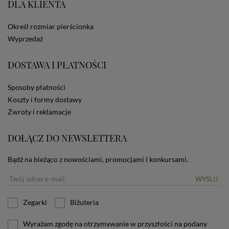
DLA KLIENTA
ze Sklepu bez zmiany ustawień w przeglądarce
dotyczących cookies oznacza, że będą one
zamieszczane w urządzeniu końcowym każdego
Określ rozmiar pierścionka
użytkownika. Jeżeli użytkownik nie wyraża zgody na
Wyprzedaż
stosowanie plików cookies powinien zmienić
ustawienia swojej przeglądarki.
Tu znajduje się więcej
DOSTAWA I PŁATNOŚCI
informacji o plikach cookies.
Sposoby płatności
Koszty i formy dostawy
Zwroty i reklamacje
DOŁĄCZ DO NEWSLETTERA
Bądź na bieżąco z nowościami, promocjami i konkursami.
WYŚLIJ
Zegarki
Biżuteria
Wyrażam zgodę na otrzymywanie w przyszłości na podany