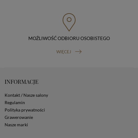
przenoszenia danych, prawo do wniesienia skargi do
organu nadzorczego (Prezesa Urzędu Ochrony Danych
Osobowych, ul. Stawki 2, 00-193 Warszawa) oraz
prawo do cofnięcia zgody na przetwarzanie danych
osobowych (masz prawo cofnięcia zgody na
przetwarzanie danych w dowolnym momencie;
MOŹLIWOŚĆ ODBIORU OSOBISTEGO
cofnięcie zgody nie ma wpływu na zgodność z prawem
przetwarzania, którego dokonano na podstawie Twojej
zgody przed jej cofnięciem). W celu wykonania swoich
WIĘCEJ
praw skieruj do nas odpowiednie żądanie.
Informacja o dobrowolności podania danych
Podanie przez Ciebie danych jest dobrowolne. Jeżeli
nie podasz danych, nie będziesz mógł przeglądać
INFORMACJE
zawartości naszej strony
Zautomatyzowane podejmowanie decyzji
Na stronie Sklepu są wykorzystywane pliki cookies.
Kontakt / Nasze salony
Stosowane są one w celach zapewnienia maksymalnej
Regulamin
wygody wszystkich użytkowników (w tym Kupujących)
Polityka prywatności
przy korzystaniu ze Sklepu (zapamiętywanie
Grawerowanie
preferencji i ustawień na stronie, zbieranie
anonimowych danych dla celów reklamowych i
Nasze marki
statystycznych, także przez inne portale, w tym
portale społecznościowe, np. Facebook). Korzystanie