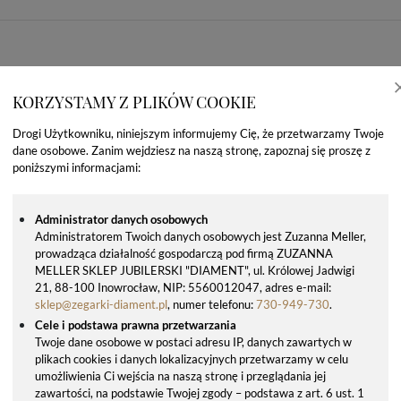
KORZYSTAMY Z PLIKÓW COOKIE
Drogi Użytkowniku, niniejszym informujemy Cię, że przetwarzamy Twoje
dane osobowe. Zanim wejdziesz na naszą stronę, zapoznaj się proszę z
poniższymi informacjami:
Administrator danych osobowych
Administratorem Twoich danych osobowych jest Zuzanna Meller,
prowadząca działalność gospodarczą pod firmą ZUZANNA
OSTATNIO OGLĄDANE PRODUKTY
MELLER SKLEP JUBILERSKI "DIAMENT", ul. Królowej Jadwigi
21, 88-100 Inowrocław, NIP: 5560012047, adres e-mail:
sklep@zegarki-diament.pl
, numer telefonu:
730-949-730
.
Cele i podstawa prawna przetwarzania
Twoje dane osobowe w postaci adresu IP, danych zawartych w
plikach cookies i danych lokalizacyjnych przetwarzamy w celu
umożliwienia Ci wejścia na naszą stronę i przeglądania jej
zawartości, na podstawie Twojej zgody – podstawa z art. 6 ust. 1