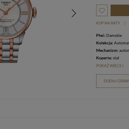
KUP NA RATY
|
Płeć:
Damskie
Kolekcja:
Automat
Mechanizm:
auto
Koperta:
stal
POKAŻ WIĘCEJ
DODAJ GRAWE