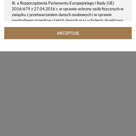
lit. a Rozporządzenia Parlamentu Europejskiego i Rady (UE)
2016/679 z 27.04.2016 r. w sprawie ochrony osób fizycznych w
związku z przetwarzaniem danych osobowych i w sprawie
swobodnego przepływu takich danych oraz uchylenia dyrektywy
95/46/WE (ogólne rozporządzenie o ochronie danych, tj. RODO).
Odbiorcy danych
AKCEPTUJĘ
Twoje dane osobowe możemy udostępniać hostingodawcy. Takie
podmioty przetwarzają dane na podstawie umowy z nami i tylko
zgodnie z naszymi poleceniami. Przekazujemy Twoje dane poza
teren Polski/UE/Europejskiego Obszaru Gospodarczego.
Okres przechowywania danych
Twoje dane przechowujemy do czasu posiadania udzielonej przez
Ciebie zgody.
Twoje prawa
Przysługuje Ci prawo dostępu do swoich danych oraz otrzymania
ich kopii, prawo do sprostowania (poprawiania) swoich danych,
prawo do usunięcia danych (jeżeli Twoim zdaniem nie ma
podstaw do tego, abyśmy przetwarzali Twoje dane, możesz
zażądać, abyśmy je usunęli), prawo do ograniczenia
przetwarzania danych (możesz zażądać, abyśmy ograniczyli
przetwarzanie Twoich danych osobowych wyłącznie do ich
przechowywania lub wykonywania uzgodnionych z Tobą działań,
jeżeli Twoim zdaniem mamy nieprawidłowe dane na Twój temat