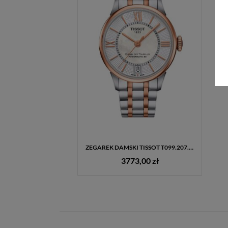
ZEGAREK DAMSKI TISSOT T099.207.22.118.02 CHEMIN DES TOURELLES POWERMATIC 80 LADY BIKOLOR
3773,00 zł