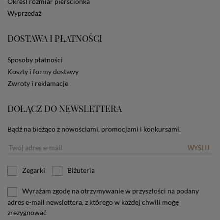
Określ rozmiar pierścionka
dotyczących cookies oznacza, że będą one
zamieszczane w urządzeniu końcowym każdego
Wyprzedaż
użytkownika. Jeżeli użytkownik nie wyraża zgody na
stosowanie plików cookies powinien zmienić
DOSTAWA I PŁATNOŚCI
ustawienia swojej przeglądarki.
Tu znajduje się więcej
informacji o plikach cookies.
Sposoby płatności
Koszty i formy dostawy
Zwroty i reklamacje
DOŁĄCZ DO NEWSLETTERA
Bądź na bieżąco z nowościami, promocjami i konkursami.
WYŚLIJ
Zegarki
Biżuteria
Wyrażam zgodę na otrzymywanie w przyszłości na podany
adres e-mail newslettera, z którego w każdej chwili mogę
zrezygnować