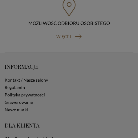
organu nadzorczego (Prezesa Urzędu Ochrony Danych
Osobowych, ul. Stawki 2, 00-193 Warszawa) oraz
prawo do cofnięcia zgody na przetwarzanie danych
osobowych (masz prawo cofnięcia zgody na
MOŹLIWOŚĆ ODBIORU OSOBISTEGO
przetwarzanie danych w dowolnym momencie;
cofnięcie zgody nie ma wpływu na zgodność z prawem
WIĘCEJ
przetwarzania, którego dokonano na podstawie Twojej
zgody przed jej cofnięciem). W celu wykonania swoich
praw skieruj do nas odpowiednie żądanie.
Informacja o dobrowolności podania danych
Podanie przez Ciebie danych jest dobrowolne. Jeżeli
INFORMACJE
nie podasz danych, nie będziesz mógł przeglądać
zawartości naszej strony
Kontakt / Nasze salony
Zautomatyzowane podejmowanie decyzji
Na stronie Sklepu są wykorzystywane pliki cookies.
Regulamin
Stosowane są one w celach zapewnienia maksymalnej
Polityka prywatności
wygody wszystkich użytkowników (w tym Kupujących)
Grawerowanie
przy korzystaniu ze Sklepu (zapamiętywanie
Nasze marki
preferencji i ustawień na stronie, zbieranie
anonimowych danych dla celów reklamowych i
statystycznych, także przez inne portale, w tym
DLA KLIENTA
portale społecznościowe, np. Facebook). Korzystanie
ze Sklepu bez zmiany ustawień w przeglądarce