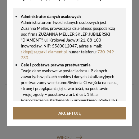
Administrator danych osobowych
Administratorem Twoich danych osobowych jest
Zuzanna Meller, prowadząca działalność gospodarczą
pod firmą ZUZANNA MELLER SKLEP JUBILERSKI
"DIAMENT", ul. Królowej Jadwigi 21, 88-100
Inowrocław, NIP: 5560012047, adres e-mail:
sklep@zegarki-diament.pl
, numer telefonu:
730-949-
730
.
Cele i podstawa prawna przetwarzania
ZEGAREK DAMSKI SREBRNY Z MARKAZYTAMI PRÓBA 925 DIA-ZEG-12665-925
Twoje dane osobowe w postaci adresu IP, danych
585,00 zł
zawartych w plikach cookies i danych lokalizacyjnych
przetwarzamy w celu umożliwienia Ci wejścia na naszą
stronę i przeglądania jej zawartości, na podstawie
Twojej zgody – podstawa z art. 6 ust. 1 lit. a
Rozporządzenia Parlamentu Europejskiego i Rady (UE)
2016/679 z 27.04.2016 r. w sprawie ochrony osób
fizycznych w związku z przetwarzaniem danych
AKCEPTUJĘ
osobowych i w sprawie swobodnego przepływu takich
GWARANCJA ORYGINALNOŚCI ZEGARKA
danych oraz uchylenia dyrektywy 95/46/WE (ogólne
rozporządzenie o ochronie danych, tj. RODO).
Odbiorcy danych
WIĘCEJ