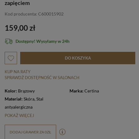
zapięciem
Kod producenta: C600015902
159,00 zł
Dostępny! Wysyłamy w 24h
DO KOSZYKA
KUP NA RATY
SPRAWDŹ DOSTĘPNOŚĆ W SALONACH
Kolor:
Brązowy
Marka:
Certina
Materiał:
Skóra
,
Stal
antyalergiczna
POKAŻ WIĘCEJ
DODAJ GRAWER ZA 0ZŁ