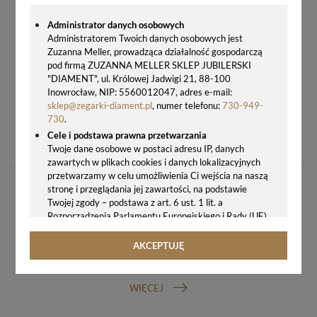
Administrator danych osobowych
Administratorem Twoich danych osobowych jest
Zuzanna Meller, prowadząca działalność gospodarczą
pod firmą ZUZANNA MELLER SKLEP JUBILERSKI
"DIAMENT", ul. Królowej Jadwigi 21, 88-100
Inowrocław, NIP: 5560012047, adres e-mail:
sklep@zegarki-diament.pl
, numer telefonu:
730-949-
730
.
PASEK DO ZEGARKA CERTINA C600015902 15 MM Z ZAPIĘCIEM
Cele i podstawa prawna przetwarzania
159,00 zł
Twoje dane osobowe w postaci adresu IP, danych
zawartych w plikach cookies i danych lokalizacyjnych
przetwarzamy w celu umożliwienia Ci wejścia na naszą
stronę i przeglądania jej zawartości, na podstawie
Twojej zgody – podstawa z art. 6 ust. 1 lit. a
Rozporządzenia Parlamentu Europejskiego i Rady (UE)
2016/679 z 27.04.2016 r. w sprawie ochrony osób
fizycznych w związku z przetwarzaniem danych
AKCEPTUJĘ
osobowych i w sprawie swobodnego przepływu takich
GWARANCJA ORYGINALNOŚCI ZEGARKA
danych oraz uchylenia dyrektywy 95/46/WE (ogólne
rozporządzenie o ochronie danych, tj. RODO).
WIĘCEJ
Odbiorcy danych
Twoje dane osobowe możemy udostępniać