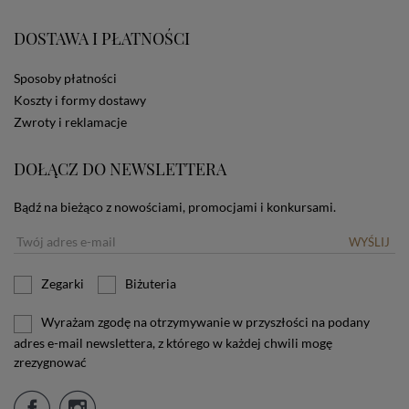
zamieszczane w urządzeniu końcowym każdego
użytkownika. Jeżeli użytkownik nie wyraża zgody na
DOSTAWA I PŁATNOŚCI
stosowanie plików cookies powinien zmienić
ustawienia swojej przeglądarki.
Tu znajduje się więcej
informacji o plikach cookies.
Sposoby płatności
Koszty i formy dostawy
Zwroty i reklamacje
DOŁĄCZ DO NEWSLETTERA
Bądź na bieżąco z nowościami, promocjami i konkursami.
WYŚLIJ
Zegarki
Biżuteria
Wyrażam zgodę na otrzymywanie w przyszłości na podany
adres e-mail newslettera, z którego w każdej chwili mogę
zrezygnować