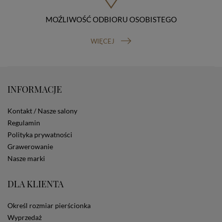
Osobowych, ul. Stawki 2, 00-193 Warszawa) oraz
prawo do cofnięcia zgody na przetwarzanie danych
MOŹLIWOŚĆ ODBIORU OSOBISTEGO
osobowych (masz prawo cofnięcia zgody na
przetwarzanie danych w dowolnym momencie;
WIĘCEJ
cofnięcie zgody nie ma wpływu na zgodność z prawem
przetwarzania, którego dokonano na podstawie Twojej
zgody przed jej cofnięciem). W celu wykonania swoich
praw skieruj do nas odpowiednie żądanie.
Informacja o dobrowolności podania danych
INFORMACJE
Podanie przez Ciebie danych jest dobrowolne. Jeżeli
nie podasz danych, nie będziesz mógł przeglądać
zawartości naszej strony
Kontakt / Nasze salony
Zautomatyzowane podejmowanie decyzji
Regulamin
Na stronie Sklepu są wykorzystywane pliki cookies.
Polityka prywatności
Stosowane są one w celach zapewnienia maksymalnej
Grawerowanie
wygody wszystkich użytkowników (w tym Kupujących)
Nasze marki
przy korzystaniu ze Sklepu (zapamiętywanie
preferencji i ustawień na stronie, zbieranie
anonimowych danych dla celów reklamowych i
DLA KLIENTA
statystycznych, także przez inne portale, w tym
portale społecznościowe, np. Facebook). Korzystanie
Określ rozmiar pierścionka
ze Sklepu bez zmiany ustawień w przeglądarce
dotyczących cookies oznacza, że będą one
Wyprzedaż