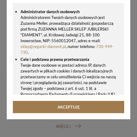
Administrator danych osobowych
Administratorem Twoich danych osobowych jest
Zuzanna Meller, prowadząca działalność gospodarczą
pod firmą ZUZANNA MELLER SKLEP JUBILERSKI
"DIAMENT", ul. Królowej Jadwigi 21, 88-100
Inowrocław, NIP: 5560012047, adres e-mail:
sklep@zegarki-diament.pl
, numer telefonu:
730-949-
730
.
PASEK DO ZEGARKA FOSSIL EASY CLICK SZARY SILIKON 22 MM
Cele i podstawa prawna przetwarzania
99,00 zł
Twoje dane osobowe w postaci adresu IP, danych
zawartych w plikach cookies i danych lokalizacyjnych
przetwarzamy w celu umożliwienia Ci wejścia na naszą
stronę i przeglądania jej zawartości, na podstawie
Twojej zgody – podstawa z art. 6 ust. 1 lit. a
Rozporządzenia Parlamentu Europejskiego i Rady (UE)
2016/679 z 27.04.2016 r. w sprawie ochrony osób
fizycznych w związku z przetwarzaniem danych
AKCEPTUJĘ
osobowych i w sprawie swobodnego przepływu takich
GWARANCJA ORYGINALNOŚCI ZEGARKA
danych oraz uchylenia dyrektywy 95/46/WE (ogólne
rozporządzenie o ochronie danych, tj. RODO).
WIĘCEJ
Odbiorcy danych
Twoje dane osobowe możemy udostępniać