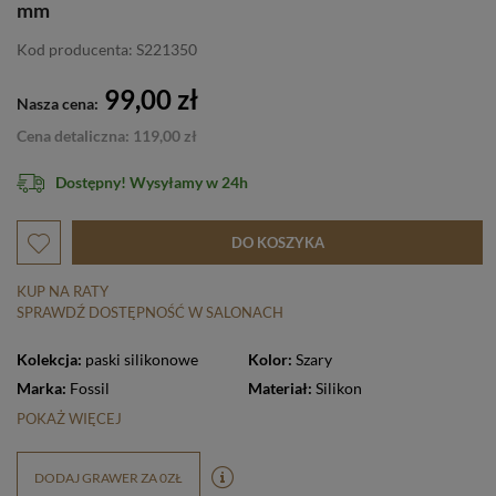
mm
Kod producenta: S221350
99,00 zł
Nasza cena:
Cena detaliczna: 119,00 zł
Dostępny! Wysyłamy w 24h
DO KOSZYKA
KUP NA RATY
SPRAWDŹ DOSTĘPNOŚĆ W SALONACH
Kolekcja:
paski silikonowe
Kolor:
Szary
Marka:
Fossil
Materiał:
Silikon
POKAŻ WIĘCEJ
DODAJ GRAWER ZA 0ZŁ