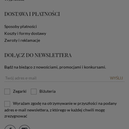
zamieszczane w urządzeniu końcowym każdego
użytkownika. Jeżeli użytkownik nie wyraża zgody na
DOSTAWA I PŁATNOŚCI
stosowanie plików cookies powinien zmienić
ustawienia swojej przeglądarki.
Tu znajduje się więcej
informacji o plikach cookies.
Sposoby płatności
Koszty i formy dostawy
Zwroty i reklamacje
DOŁĄCZ DO NEWSLETTERA
Bądź na bieżąco z nowościami, promocjami i konkursami.
WYŚLIJ
Zegarki
Biżuteria
Wyrażam zgodę na otrzymywanie w przyszłości na podany
adres e-mail newslettera, z którego w każdej chwili mogę
zrezygnować