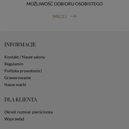
MOŹLIWOŚĆ ODBIORU OSOBISTEGO
prawo do cofnięcia zgody na przetwarzanie danych
osobowych (masz prawo cofnięcia zgody na
przetwarzanie danych w dowolnym momencie;
WIĘCEJ
cofnięcie zgody nie ma wpływu na zgodność z prawem
przetwarzania, którego dokonano na podstawie Twojej
zgody przed jej cofnięciem). W celu wykonania swoich
praw skieruj do nas odpowiednie żądanie.
INFORMACJE
Informacja o dobrowolności podania danych
Podanie przez Ciebie danych jest dobrowolne. Jeżeli
nie podasz danych, nie będziesz mógł przeglądać
Kontakt / Nasze salony
zawartości naszej strony
Regulamin
Zautomatyzowane podejmowanie decyzji
Polityka prywatności
Na stronie Sklepu są wykorzystywane pliki cookies.
Grawerowanie
Stosowane są one w celach zapewnienia maksymalnej
wygody wszystkich użytkowników (w tym Kupujących)
Nasze marki
przy korzystaniu ze Sklepu (zapamiętywanie
preferencji i ustawień na stronie, zbieranie
DLA KLIENTA
anonimowych danych dla celów reklamowych i
statystycznych, także przez inne portale, w tym
portale społecznościowe, np. Facebook). Korzystanie
Określ rozmiar pierścionka
ze Sklepu bez zmiany ustawień w przeglądarce
Wyprzedaż
dotyczących cookies oznacza, że będą one
zamieszczane w urządzeniu końcowym każdego