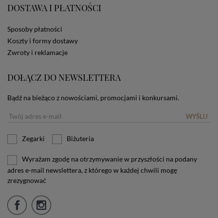
DOSTAWA I PŁATNOŚCI
użytkownika. Jeżeli użytkownik nie wyraża zgody na
stosowanie plików cookies powinien zmienić
ustawienia swojej przeglądarki.
Tu znajduje się więcej
Sposoby płatności
informacji o plikach cookies.
Koszty i formy dostawy
Zwroty i reklamacje
DOŁĄCZ DO NEWSLETTERA
Bądź na bieżąco z nowościami, promocjami i konkursami.
WYŚLIJ
Zegarki
Biżuteria
Wyrażam zgodę na otrzymywanie w przyszłości na podany
adres e-mail newslettera, z którego w każdej chwili mogę
zrezygnować