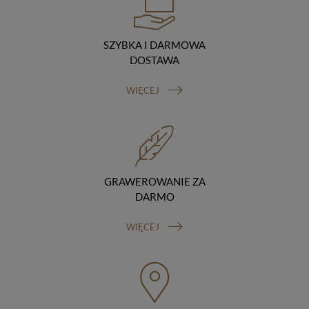
podstawie umowy z nami i tylko zgodnie z naszymi
poleceniami. Przekazujemy Twoje dane poza teren
Polski/UE/Europejskiego Obszaru Gospodarczego.
SZYBKA I DARMOWA
Okres przechowywania danych
DOSTAWA
Twoje dane przechowujemy do czasu posiadania
udzielonej przez Ciebie zgody.
WIĘCEJ
Twoje prawa
Przysługuje Ci prawo dostępu do swoich danych oraz
otrzymania ich kopii, prawo do sprostowania
(poprawiania) swoich danych, prawo do usunięcia
danych (jeżeli Twoim zdaniem nie ma podstaw do tego,
abyśmy przetwarzali Twoje dane, możesz zażądać,
abyśmy je usunęli), prawo do ograniczenia
GRAWEROWANIE ZA
przetwarzania danych (możesz zażądać, abyśmy
DARMO
ograniczyli przetwarzanie Twoich danych osobowych
wyłącznie do ich przechowywania lub wykonywania
WIĘCEJ
uzgodnionych z Tobą działań, jeżeli Twoim zdaniem
mamy nieprawidłowe dane na Twój temat lub
przetwarzamy je bezpodstawnie), prawo do wniesienia
sprzeciwu wobec przetwarzania danych, prawo do
przenoszenia danych, prawo do wniesienia skargi do
organu nadzorczego (Prezesa Urzędu Ochrony Danych
Osobowych, ul. Stawki 2, 00-193 Warszawa) oraz