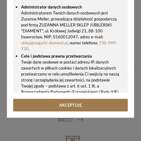
Administrator danych osobowych
Administratorem Twoich danych osobowych jest
Zuzanna Meller, prowadząca działalność gospodarczą
pod firmą ZUZANNA MELLER SKLEP JUBILERSKI
"DIAMENT", ul. Królowej Jadwigi 21, 88-100
Inowrocław, NIP: 5560012047, adres e-mail:
sklep@zegarki-diament.pl
, numer telefonu:
730-949-
ORYGINALNA BRANSOLETA DO ZEGARKA FOSSIL ES4234 18 MM
730
.
359,00 zł
Cele i podstawa prawna przetwarzania
Twoje dane osobowe w postaci adresu IP, danych
zawartych w plikach cookies i danych lokalizacyjnych
przetwarzamy w celu umożliwienia Ci wejścia na naszą
stronę i przeglądania jej zawartości, na podstawie
Twojej zgody – podstawa z art. 6 ust. 1 lit. a
Rozporządzenia Parlamentu Europejskiego i Rady (UE)
2016/679 z 27.04.2016 r. w sprawie ochrony osób
fizycznych w związku z przetwarzaniem danych
AKCEPTUJĘ
GWARANCJA ORYGINALNOŚCI ZEGARKA
osobowych i w sprawie swobodnego przepływu takich
danych oraz uchylenia dyrektywy 95/46/WE (ogólne
WIĘCEJ
rozporządzenie o ochronie danych, tj. RODO).
Odbiorcy danych
Twoje dane osobowe możemy udostępniać
hostingodawcy. Takie podmioty przetwarzają dane na