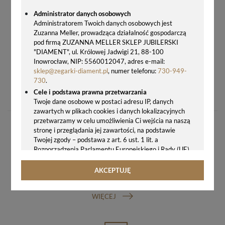
Administrator danych osobowych
Administratorem Twoich danych osobowych jest
Zuzanna Meller, prowadząca działalność gospodarczą
pod firmą ZUZANNA MELLER SKLEP JUBILERSKI
"DIAMENT", ul. Królowej Jadwigi 21, 88-100
Inowrocław, NIP: 5560012047, adres e-mail:
sklep@zegarki-diament.pl
, numer telefonu:
730-949-
730
.
PASEK MICHAEL KORS DO ZEGARKA MICHAEL KORS MK2747 18 MM
Cele i podstawa prawna przetwarzania
289,00 zł
Twoje dane osobowe w postaci adresu IP, danych
zawartych w plikach cookies i danych lokalizacyjnych
przetwarzamy w celu umożliwienia Ci wejścia na naszą
stronę i przeglądania jej zawartości, na podstawie
Twojej zgody – podstawa z art. 6 ust. 1 lit. a
Rozporządzenia Parlamentu Europejskiego i Rady (UE)
2016/679 z 27.04.2016 r. w sprawie ochrony osób
fizycznych w związku z przetwarzaniem danych
AKCEPTUJĘ
GWARANCJA ORYGINALNOŚCI ZEGARKA
osobowych i w sprawie swobodnego przepływu takich
danych oraz uchylenia dyrektywy 95/46/WE (ogólne
WIĘCEJ
rozporządzenie o ochronie danych, tj. RODO).
Odbiorcy danych
Twoje dane osobowe możemy udostępniać