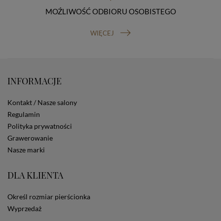
Osobowych, ul. Stawki 2, 00-193 Warszawa) oraz
prawo do cofnięcia zgody na przetwarzanie danych
MOŹLIWOŚĆ ODBIORU OSOBISTEGO
osobowych (masz prawo cofnięcia zgody na
przetwarzanie danych w dowolnym momencie;
WIĘCEJ
cofnięcie zgody nie ma wpływu na zgodność z prawem
przetwarzania, którego dokonano na podstawie Twojej
zgody przed jej cofnięciem). W celu wykonania swoich
praw skieruj do nas odpowiednie żądanie.
Informacja o dobrowolności podania danych
INFORMACJE
Podanie przez Ciebie danych jest dobrowolne. Jeżeli
nie podasz danych, nie będziesz mógł przeglądać
Kontakt / Nasze salony
zawartości naszej strony
Regulamin
Zautomatyzowane podejmowanie decyzji
Polityka prywatności
Na stronie Sklepu są wykorzystywane pliki cookies.
Stosowane są one w celach zapewnienia maksymalnej
Grawerowanie
wygody wszystkich użytkowników (w tym Kupujących)
Nasze marki
przy korzystaniu ze Sklepu (zapamiętywanie
preferencji i ustawień na stronie, zbieranie
DLA KLIENTA
anonimowych danych dla celów reklamowych i
statystycznych, także przez inne portale, w tym
portale społecznościowe, np. Facebook). Korzystanie
Określ rozmiar pierścionka
ze Sklepu bez zmiany ustawień w przeglądarce
Wyprzedaż
dotyczących cookies oznacza, że będą one
zamieszczane w urządzeniu końcowym każdego