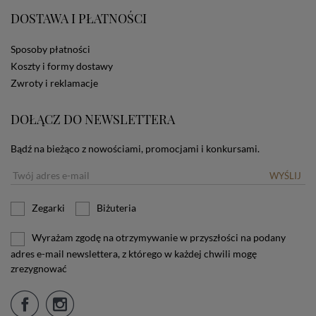
użytkownika. Jeżeli użytkownik nie wyraża zgody na
DOSTAWA I PŁATNOŚCI
stosowanie plików cookies powinien zmienić
ustawienia swojej przeglądarki.
Tu znajduje się więcej
Sposoby płatności
informacji o plikach cookies.
Koszty i formy dostawy
Zwroty i reklamacje
DOŁĄCZ DO NEWSLETTERA
Bądź na bieżąco z nowościami, promocjami i konkursami.
WYŚLIJ
Zegarki
Biżuteria
Wyrażam zgodę na otrzymywanie w przyszłości na podany
adres e-mail newslettera, z którego w każdej chwili mogę
zrezygnować