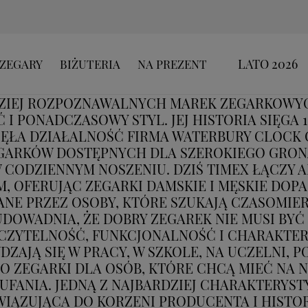
LATO 2026
ZEGARY
BIŻUTERIA
NA PREZENT
DZIEJ ROZPOZNAWALNYCH MAREK ZEGARKOWYC
 PONADCZASOWY STYL. JEJ HISTORIA SIĘGA 1
ĘŁA DZIAŁALNOŚĆ FIRMA WATERBURY CLOCK
EGARKÓW DOSTĘPNYCH DLA SZEROKIEGO GRON
CODZIENNYM NOSZENIU. DZIŚ TIMEX ŁĄCZY 
 OFERUJĄC ZEGARKI DAMSKIE I MĘSKIE DOP
RANE PRZEZ OSOBY, KTÓRE SZUKAJĄ CZASOMI
DOWADNIA, ŻE DOBRY ZEGAREK NIE MUSI BYĆ
 CZYTELNOŚĆ, FUNKCJONALNOŚĆ I CHARAKTER
ZAJĄ SIĘ W PRACY, W SZKOLE, NA UCZELNI, P
O ZEGARKI DLA OSÓB, KTÓRE CHCĄ MIEĆ NA
FANIA. JEDNĄ Z NAJBARDZIEJ CHARAKTERYST
AWIĄZUJĄCA DO KORZENI PRODUCENTA I HISTO