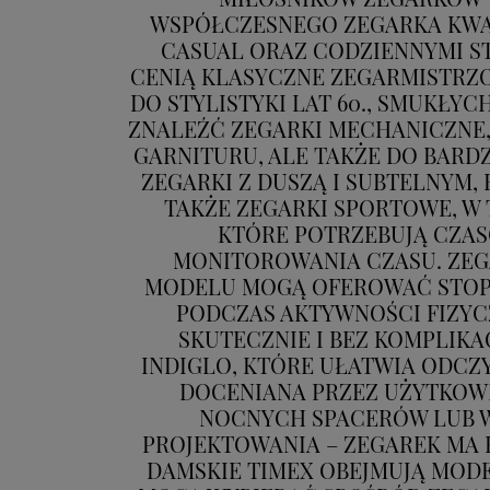
WSPÓŁCZESNEGO ZEGARKA KWAR
CASUAL ORAZ CODZIENNYMI ST
CENIĄ KLASYCZNE ZEGARMISTRZO
DO STYLISTYKI LAT 60., SMUKŁY
ZNALEŹĆ ZEGARKI MECHANICZNE,
GARNITURU, ALE TAKŻE DO BARD
ZEGARKI Z DUSZĄ I SUBTELNYM,
TAKŻE ZEGARKI SPORTOWE, W
KTÓRE POTRZEBUJĄ CZAS
MONITOROWANIA CZASU. ZEGA
MODELU MOGĄ OFEROWAĆ STOPE
PODCZAS AKTYWNOŚCI FIZYC
SKUTECZNIE I BEZ KOMPLIK
INDIGLO, KTÓRE UŁATWIA ODCZYT
DOCENIANA PRZEZ UŻYTKOWN
NOCNYCH SPACERÓW LUB W
PROJEKTOWANIA – ZEGAREK MA 
DAMSKIE TIMEX OBEJMUJĄ MODE