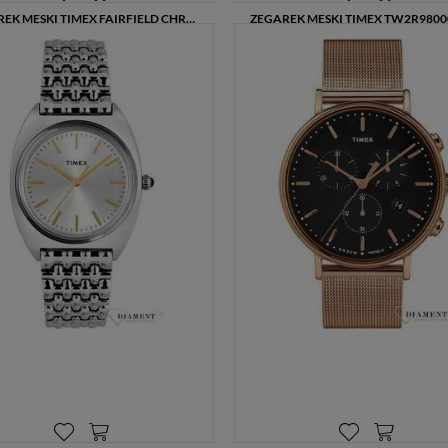
anonimowych danych dla celów reklamowych i statystycznych,
ZEGAREK MĘSKI TIMEX FAIRFIELD CHRONOGRAPH Z KOPERTĄ 41 MM I SKÓRZANYM PASKIEM
także przez inne portale, w tym portale społecznościowe, np.
549,00 zł
555,00 zł
690,00 zł
Facebook). Korzystanie ze Sklepu bez zmiany ustawień w
przeglądarce dotyczących cookies oznacza, że będą one
zamieszczane w urządzeniu końcowym każdego użytkownika.
Jeżeli użytkownik nie wyraża zgody na stosowanie plików
cookies powinien zmienić ustawienia swojej przeglądarki.
Tu
znajduje się więcej informacji o plikach cookies.