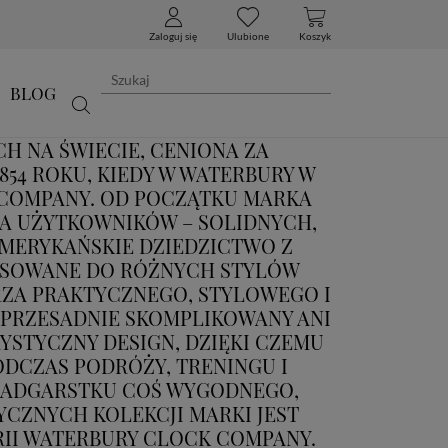
Zaloguj się
Ulubione
Koszyk
BLOG
H NA ŚWIECIE, CENIONA ZA
854 ROKU, KIEDY W WATERBURY W
 COMPANY. OD POCZĄTKU MARKA
A UŻYTKOWNIKÓW – SOLIDNYCH,
AMERYKAŃSKIE DZIEDZICTWO Z
ASOWANE DO RÓŻNYCH STYLÓW
ERZA PRAKTYCZNEGO, STYLOWEGO I
 PRZESADNIE SKOMPLIKOWANY ANI
YSTYCZNY DESIGN, DZIĘKI CZEMU
ODCZAS PODRÓŻY, TRENINGU I
 NADGARSTKU COŚ WYGODNEGO,
YCZNYCH KOLEKCJI MARKI JEST
RII WATERBURY CLOCK COMPANY.