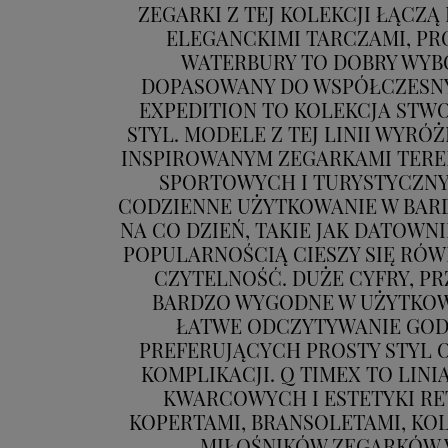
ZEGARKI Z TEJ KOLEKCJI ŁĄCZ
ELEGANCKIMI TARCZAMI, PR
WATERBURY TO DOBRY WYBÓ
DOPASOWANY DO WSPÓŁCZESNYCH
EXPEDITION TO KOLEKCJA STW
STYL. MODELE Z TEJ LINII WYR
INSPIROWANYM ZEGARKAMI TEREN
SPORTOWYCH I TURYSTYCZNYC
CODZIENNE UŻYTKOWANIE W BARD
NA CO DZIEŃ, TAKIE JAK DATOW
POPULARNOŚCIĄ CIESZY SIĘ RÓWN
CZYTELNOŚĆ. DUŻE CYFRY, PR
BARDZO WYGODNE W UŻYTKOWA
ŁATWE ODCZYTYWANIE GODZ
PREFERUJĄCYCH PROSTY STYL 
KOMPLIKACJI. Q TIMEX TO LI
KWARCOWYCH I ESTETYKI RE
KOPERTAMI, BRANSOLETAMI, KO
MIŁOŚNIKÓW ZEGARKÓW 