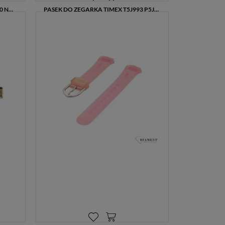
ZEGAREK MĘSKI TIMEX TW2R98000 NA BRANSOLECIE SUPERNOVA CHRONO
PASEK DO ZEGARKA TIMEX T5J993 P5J993 ORYGINALNY TIMEX
79,00 zł