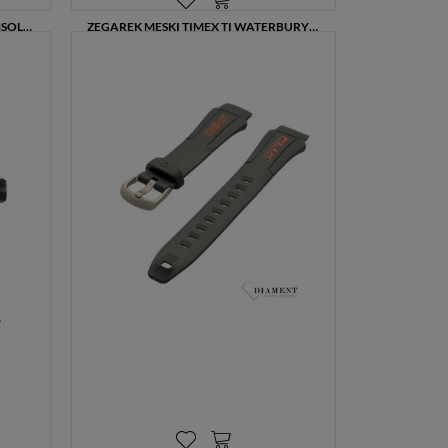
ZEGAREK DAMSKI TIMEX NA BRANSOLECIE Z KWIATKAMI CITY FULL BLOOM
ZEGAREK MĘSKI TIMEX TI WATERBURY SZARY AUTOMAT TW2U11600
715,00 zł
1090,00 zł