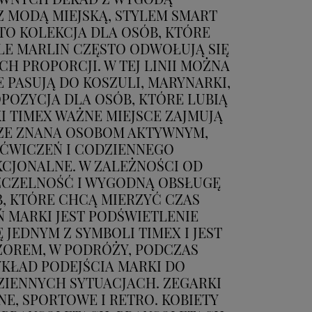
 MODĄ MIEJSKĄ, STYLEM SMART
TO KOLEKCJA DLA OSÓB, KTÓRE
LE MARLIN CZĘSTO ODWOŁUJĄ SIĘ
H PROPORCJI. W TEJ LINII MOŻNA
PASUJĄ DO KOSZULI, MARYNARKI,
POZYCJA DLA OSÓB, KTÓRE LUBIĄ
I TIMEX WAŻNE MIEJSCE ZAJMUJĄ
RZE ZNANA OSOBOM AKTYWNYM,
 ĆWICZEŃ I CODZIENNEGO
KCJONALNE. W ZALEŻNOŚCI OD
ZCZELNOŚĆ I WYGODNĄ OBSŁUGĘ
, KTÓRE CHCĄ MIERZYĆ CZAS
 MARKI JEST PODŚWIETLENIE
 JEDNYM Z SYMBOLI TIMEX I JEST
ZOREM, W PODRÓŻY, PODCZAS
KŁAD PODEJŚCIA MARKI DO
ZIENNYCH SYTUACJACH. ZEGARKI
E, SPORTOWE I RETRO. KOBIETY