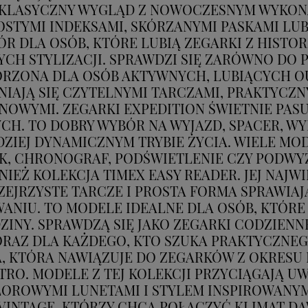
Ą KLASYCZNY WYGLĄD Z NOWOCZESNYM WYKON
OSTYMI INDEKSAMI, SKÓRZANYMI PASKAMI LU
R DLA OSÓB, KTÓRE LUBIĄ ZEGARKI Z HISTOR
 STYLIZACJI. SPRAWDZI SIĘ ZARÓWNO DO PRA
ORZONA DLA OSÓB AKTYWNYCH, LUBIĄCYCH 
ÓŻNIAJĄ SIĘ CZYTELNYMI TARCZAMI, PRAKTYC
OWYMI. ZEGARKI EXPEDITION ŚWIETNIE PASU
H. TO DOBRY WYBÓR NA WYJAZD, SPACER, WY
ZIEJ DYNAMICZNYM TRYBIE ŻYCIA. WIELE MOD
NIK, CHRONOGRAF, PODŚWIETLENIE CZY POD
IEŻ KOLEKCJA TIMEX EASY READER. JEJ NAJ
ZEJRZYSTE TARCZE I PROSTA FORMA SPRAWIAJĄ
NIU. TO MODELE IDEALNE DLA OSÓB, KTÓRE C
INY. SPRAWDZĄ SIĘ JAKO ZEGARKI CODZIENNE
ORAZ DLA KAŻDEGO, KTO SZUKA PRAKTYCZNE
NIA, KTÓRA NAWIĄZUJE DO ZEGARKÓW Z OKRE
TRO. MODELE Z TEJ KOLEKCJI PRZYCIĄGAJĄ 
LOROWYMI LUNETAMI I STYLEM INSPIROWANYM 
VINTAGE, KTÓRZY CHCĄ POŁĄCZYĆ KLIMAT D