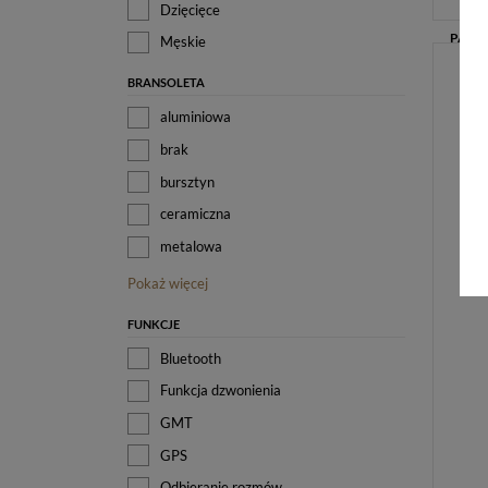
Dzięcięce
Męskie
BRANSOLETA
aluminiowa
brak
bursztyn
ceramiczna
metalowa
Pokaż więcej
FUNKCJE
Bluetooth
Funkcja dzwonienia
GMT
GPS
Odbieranie rozmów