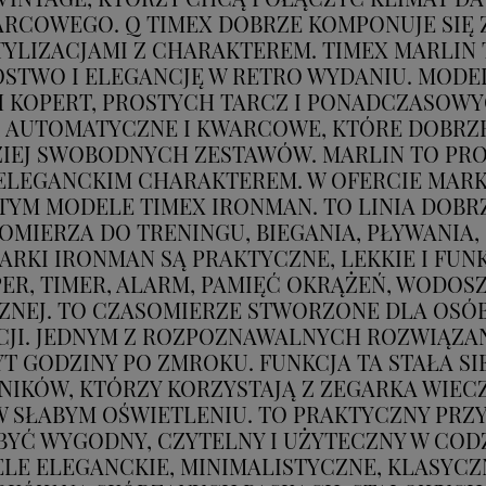
COWEGO. Q TIMEX DOBRZE KOMPONUJE SIĘ Z
YLIZACJAMI Z CHARAKTEREM. TIMEX MARLIN 
STWO I ELEGANCJĘ W RETRO WYDANIU. MODE
CH KOPERT, PROSTYCH TARCZ I PONADCZASOWYC
 AUTOMATYCZNE I KWARCOWE, KTÓRE DOBRZE 
ZIEJ SWOBODNYCH ZESTAWÓW. MARLIN TO PRO
 ELEGANCKIM CHARAKTEREM. W OFERCIE MARK
 TYM MODELE TIMEX IRONMAN. TO LINIA DOB
OMIERZA DO TRENINGU, BIEGANIA, PŁYWANIA,
RKI IRONMAN SĄ PRAKTYCZNE, LEKKIE I FUN
R, TIMER, ALARM, PAMIĘĆ OKRĄŻEŃ, WODOS
ZNEJ. TO CZASOMIERZE STWORZONE DLA OSÓB
ACJI. JEDNYM Z ROZPOZNAWALNYCH ROZWIĄZAŃ
 GODZINY PO ZMROKU. FUNKCJA TA STAŁA SIĘ
IKÓW, KTÓRZY KORZYSTAJĄ Z ZEGARKA WIEC
 SŁABYM OŚWIETLENIU. TO PRAKTYCZNY PRZY
BYĆ WYGODNY, CZYTELNY I UŻYTECZNY W COD
LE ELEGANCKIE, MINIMALISTYCZNE, KLASYCZN