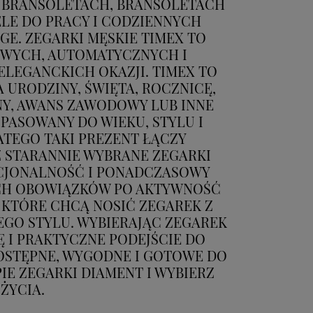
 BRANSOLETACH, BRANSOLETACH
LE DO PRACY I CODZIENNYCH
AGE. ZEGARKI MĘSKIE TIMEX TO
OWYCH, AUTOMATYCZNYCH I
LEGANCKICH OKAZJI. TIMEX TO
 URODZINY, ŚWIĘTA, ROCZNICĘ,
INY, AWANS ZAWODOWY LUB INNE
PASOWANY DO WIEKU, STYLU I
ATEGO TAKI PREZENT ŁĄCZY
Z STARANNIE WYBRANE ZEGARKI
NKCJONALNOŚĆ I PONADCZASOWY
YCH OBOWIĄZKÓW PO AKTYWNOŚĆ
 KTÓRE CHCĄ NOSIĆ ZEGAREK Z
EGO STYLU. WYBIERAJĄC ZEGAREK
Ę I PRAKTYCZNE PODEJŚCIE DO
OSTĘPNE, WYGODNE I GOTOWE DO
E ZEGARKI DIAMENT I WYBIERZ
ŻYCIA.