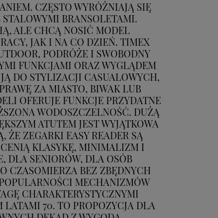
ANIEM. CZĘSTO WYRÓŻNIAJĄ SIĘ
B STALOWYMI BRANSOLETAMI.
IĄ, ALE CHCĄ NOSIĆ MODEL
CY, JAK I NA CO DZIEŃ. TIMEX
OUTDOOR, PODRÓŻE I SWOBODNY
ZNYMI FUNKCJAMI ORAZ WYGLĄDEM
JĄ DO STYLIZACJI CASUALOWYCH,
PRAWĘ ZA MIASTO, BIWAK LUB
ELI OFERUJE FUNKCJE PRZYDATNE
WYŻSZONA WODOSZCZELNOŚĆ. DUŻĄ
WIĘKSZYM ATUTEM JEST WYJĄTKOWA
, ŻE ZEGARKI EASY READER SĄ
ENIĄ KLASYKĘ, MINIMALIZM I
, DLA SENIORÓW, DLA OSÓB
GO CZASOMIERZA BEZ ZBĘDNYCH
SU POPULARNOŚCI MECHANIZMÓW
UWAGĘ CHARAKTERYSTYCZNYMI
LATAMI 70. TO PROPOZYCJA DLA
AWNYCH DEKAD Z WYGODĄ