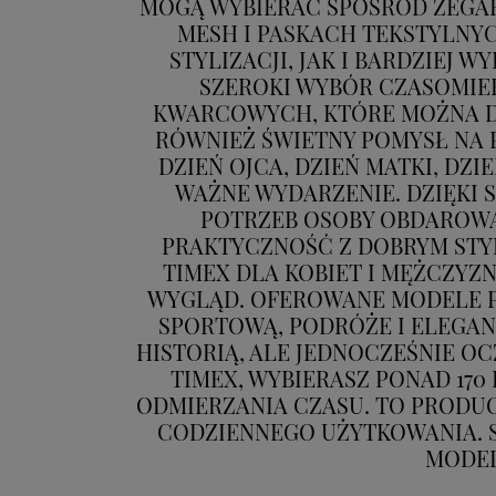
MOGĄ WYBIERAĆ SPOŚRÓD ZEGA
MESH I PASKACH TEKSTYLNY
STYLIZACJI, JAK I BARDZIEJ 
SZEROKI WYBÓR CZASOMIE
KWARCOWYCH, KTÓRE MOŻNA DO
RÓWNIEŻ ŚWIETNY POMYSŁ NA P
DZIEŃ OJCA, DZIEŃ MATKI, DZ
WAŻNE WYDARZENIE. DZIĘKI 
POTRZEB OSOBY OBDAROWAN
PRAKTYCZNOŚĆ Z DOBRYM STYL
TIMEX DLA KOBIET I MĘŻCZYZ
WYGLĄD. OFEROWANE MODELE P
SPORTOWĄ, PODRÓŻE I ELEGAN
HISTORIĄ, ALE JEDNOCZEŚNIE O
TIMEX, WYBIERASZ PONAD 170
ODMIERZANIA CZASU. TO PRODU
CODZIENNEGO UŻYTKOWANIA. S
MODEL