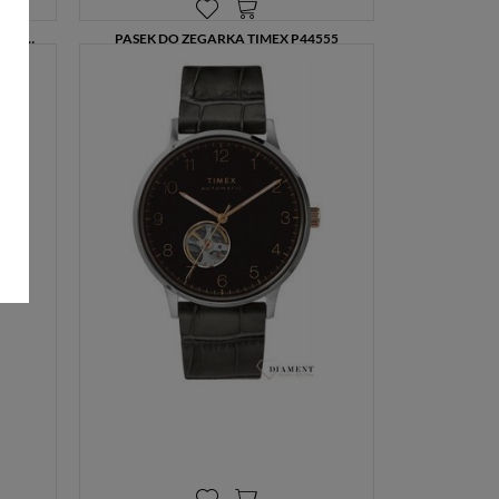
BRANSOLETA STALOWA DO ZEGARKA TIMEX P2N944 – 20 MM, DŁUGOŚĆ 18 CM
PASEK DO ZEGARKA TIMEX P44555
79,00 zł