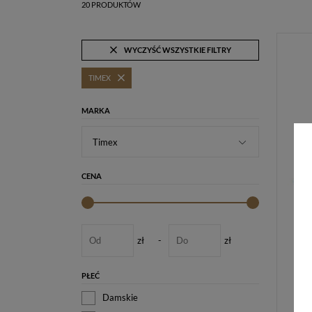
20 PRODUKTÓW
WYCZYŚĆ WSZYSTKIE FILTRY
TIMEX
MARKA
Timex
CENA
zł
-
zł
PŁEĆ
Damskie