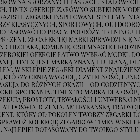
RKÓW NA SKÓRZANYCH PASKACH, STALOWYCH
CH. TIMEX OFERUJE ZARÓWNO SUBTELNE MODE
WYRAZISTE ZEGARKI INSPIROWANE STYLEM VINT
RZY KLASYCZNYCH, SPORTOWYCH, OUTDOOR
PASOWAĆ DO PRACY, PODRÓŻY, TRENINGU I E
REZENT. ZEGAREK TEJ MARKI SPRAWDZI SIĘ NA
IEŃ CHŁOPAKA, KOMUNIĘ, OSIEMNASTE URODZ
SZEROKIEJ OFERCIE ŁATWO WYBRAĆ MODEL DO
EJ. TIMEX JEST MARKĄ ZNANĄ I LUBIANĄ, DL
EM. W SKLEPIE ZEGARKI DIAMENT ZNAJDZIES
N, KTÓRZY CENIĄ WYGODĘ, CZYTELNOŚĆ, FU
ASUJĄ DO RÓŻNYCH OKAZJI – OD CODZIENN
CKIE SPOTKANIA. TIMEX TO MARKA DLA OSÓB,
CZEKUJĄ PROSTOTY, TRWAŁOŚCI I UNIWERSALN
 LAT DOŚWIADCZENIA, AMERYKAŃSKĄ TRADYCJ
CENT, KTÓRY OD POKOLEŃ TWORZY ZEGARKI D
PRAWDŹ KOLEKCJĘ ZEGARKÓW TIMEX W SKLEPI
 NAJLEPIEJ DOPASOWANY DO TWOJEGO STYLU 