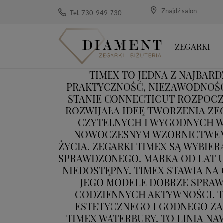
Znajdź salon
Tel. 730-949-730
ZEGARKI
TIMEX TO JEDNA Z NAJBAR
PRAKTYCZNOŚĆ, NIEZAWODNOŚĆ I
STANIE CONNECTICUT ROZPOCZ
ROZWIJAŁA IDEĘ TWORZENIA Z
CZYTELNYCH I WYGODNYCH W 
NOWOCZESNYM WZORNICTWEM,
ŻYCIA. ZEGARKI TIMEX SĄ WYBIE
SPRAWDZONEGO. MARKA OD LAT U
NIEDOSTĘPNY. TIMEX STAWIA NA
JEGO MODELE DOBRZE SPRAWD
CODZIENNYCH AKTYWNOŚCI. T
ESTETYCZNEGO I GODNEGO ZAU
TIMEX WATERBURY. TO LINIA N