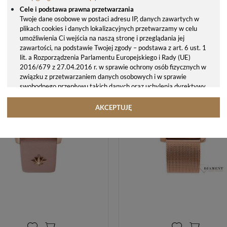
Cele i podstawa prawna przetwarzania
PASEK DO ZEGARKA TIMEX DZIECIĘCY 16MM NIEBIESKI NA RZEP P75071
Twoje dane osobowe w postaci adresu IP, danych zawartych w
plikach cookies i danych lokalizacyjnych przetwarzamy w celu
35,00 zł
89,00 zł
umożliwienia Ci wejścia na naszą stronę i przeglądania jej
zawartości, na podstawie Twojej zgody – podstawa z art. 6 ust. 1
lit. a Rozporządzenia Parlamentu Europejskiego i Rady (UE)
2016/679 z 27.04.2016 r. w sprawie ochrony osób fizycznych w
związku z przetwarzaniem danych osobowych i w sprawie
swobodnego przepływu takich danych oraz uchylenia dyrektywy
95/46/WE (ogólne rozporządzenie o ochronie danych, tj. RODO).
Odbiorcy danych
AKCEPTUJĘ
Twoje dane osobowe możemy udostępniać hostingodawcy. Takie
podmioty przetwarzają dane na podstawie umowy z nami i tylko
zgodnie z naszymi poleceniami. Przekazujemy Twoje dane poza
teren Polski/UE/Europejskiego Obszaru Gospodarczego.
Okres przechowywania danych
Twoje dane przechowujemy do czasu posiadania udzielonej przez
Ciebie zgody.
Twoje prawa
Przysługuje Ci prawo dostępu do swoich danych oraz otrzymania
ich kopii, prawo do sprostowania (poprawiania) swoich danych,
prawo do usunięcia danych (jeżeli Twoim zdaniem nie ma
podstaw do tego, abyśmy przetwarzali Twoje dane, możesz