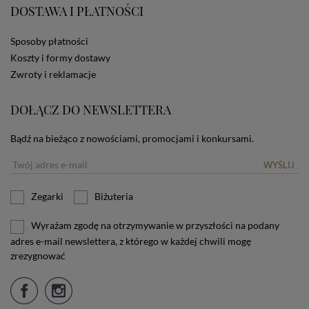
DOSTAWA I PŁATNOŚCI
użytkownika. Jeżeli użytkownik nie wyraża zgody na
stosowanie plików cookies powinien zmienić
ustawienia swojej przeglądarki.
Tu znajduje się więcej
Sposoby płatności
informacji o plikach cookies.
Koszty i formy dostawy
Zwroty i reklamacje
DOŁĄCZ DO NEWSLETTERA
Bądź na bieżąco z nowościami, promocjami i konkursami.
WYŚLIJ
Zegarki
Biżuteria
Wyrażam zgodę na otrzymywanie w przyszłości na podany
adres e-mail newslettera, z którego w każdej chwili mogę
zrezygnować