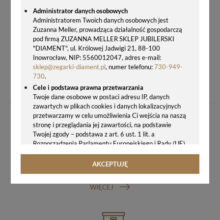
Administrator danych osobowych
Administratorem Twoich danych osobowych jest
Zuzanna Meller, prowadząca działalność gospodarczą
pod firmą ZUZANNA MELLER SKLEP JUBILERSKI
"DIAMENT", ul. Królowej Jadwigi 21, 88-100
Inowrocław, NIP: 5560012047, adres e-mail:
sklep@zegarki-diament.pl
, numer telefonu:
730-949-
PASEK DO ZEGARKA TIMEX DZIECIĘCY 16MM NIEBIESKI NA RZEP P75071
730
.
35,00 zł
Cele i podstawa prawna przetwarzania
Twoje dane osobowe w postaci adresu IP, danych
zawartych w plikach cookies i danych lokalizacyjnych
przetwarzamy w celu umożliwienia Ci wejścia na naszą
stronę i przeglądania jej zawartości, na podstawie
Twojej zgody – podstawa z art. 6 ust. 1 lit. a
Rozporządzenia Parlamentu Europejskiego i Rady (UE)
2016/679 z 27.04.2016 r. w sprawie ochrony osób
fizycznych w związku z przetwarzaniem danych
AKCEPTUJĘ
GWARANCJA ORYGINALNOŚCI ZEGARKA
osobowych i w sprawie swobodnego przepływu takich
danych oraz uchylenia dyrektywy 95/46/WE (ogólne
WIĘCEJ
rozporządzenie o ochronie danych, tj. RODO).
Odbiorcy danych
Twoje dane osobowe możemy udostępniać
hostingodawcy. Takie podmioty przetwarzają dane na