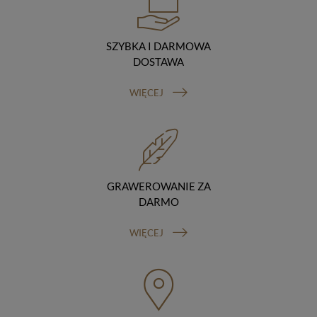
podstawie umowy z nami i tylko zgodnie z naszymi
poleceniami. Przekazujemy Twoje dane poza teren
Polski/UE/Europejskiego Obszaru Gospodarczego.
SZYBKA I DARMOWA
Okres przechowywania danych
DOSTAWA
Twoje dane przechowujemy do czasu posiadania
udzielonej przez Ciebie zgody.
WIĘCEJ
Twoje prawa
Przysługuje Ci prawo dostępu do swoich danych oraz
otrzymania ich kopii, prawo do sprostowania
(poprawiania) swoich danych, prawo do usunięcia
danych (jeżeli Twoim zdaniem nie ma podstaw do tego,
abyśmy przetwarzali Twoje dane, możesz zażądać,
abyśmy je usunęli), prawo do ograniczenia
GRAWEROWANIE ZA
przetwarzania danych (możesz zażądać, abyśmy
DARMO
ograniczyli przetwarzanie Twoich danych osobowych
wyłącznie do ich przechowywania lub wykonywania
WIĘCEJ
uzgodnionych z Tobą działań, jeżeli Twoim zdaniem
mamy nieprawidłowe dane na Twój temat lub
przetwarzamy je bezpodstawnie), prawo do wniesienia
sprzeciwu wobec przetwarzania danych, prawo do
przenoszenia danych, prawo do wniesienia skargi do
organu nadzorczego (Prezesa Urzędu Ochrony Danych
Osobowych, ul. Stawki 2, 00-193 Warszawa) oraz