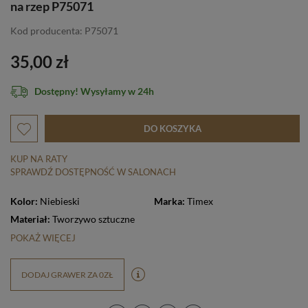
na rzep P75071
Kod producenta: P75071
35,00 zł
Dostępny! Wysyłamy w 24h
DO KOSZYKA
KUP NA RATY
SPRAWDŹ DOSTĘPNOŚĆ W SALONACH
Kolor:
Niebieski
Marka:
Timex
Materiał:
Tworzywo sztuczne
POKAŻ WIĘCEJ
DODAJ GRAWER ZA 0ZŁ