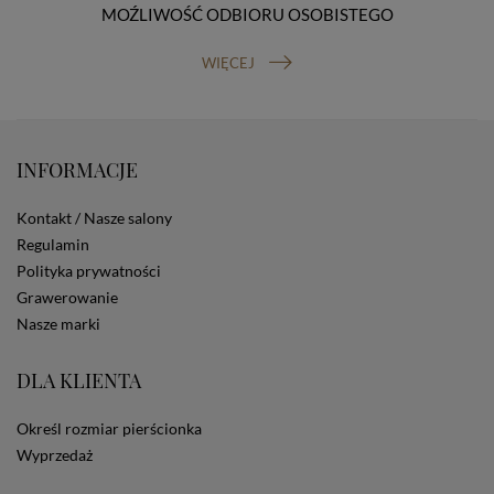
MOŹLIWOŚĆ ODBIORU OSOBISTEGO
prawo do cofnięcia zgody na przetwarzanie danych
osobowych (masz prawo cofnięcia zgody na
przetwarzanie danych w dowolnym momencie;
WIĘCEJ
cofnięcie zgody nie ma wpływu na zgodność z prawem
przetwarzania, którego dokonano na podstawie Twojej
zgody przed jej cofnięciem). W celu wykonania swoich
praw skieruj do nas odpowiednie żądanie.
INFORMACJE
Informacja o dobrowolności podania danych
Podanie przez Ciebie danych jest dobrowolne. Jeżeli
nie podasz danych, nie będziesz mógł przeglądać
Kontakt / Nasze salony
zawartości naszej strony
Regulamin
Zautomatyzowane podejmowanie decyzji
Polityka prywatności
Na stronie Sklepu są wykorzystywane pliki cookies.
Grawerowanie
Stosowane są one w celach zapewnienia maksymalnej
wygody wszystkich użytkowników (w tym Kupujących)
Nasze marki
przy korzystaniu ze Sklepu (zapamiętywanie
preferencji i ustawień na stronie, zbieranie
DLA KLIENTA
anonimowych danych dla celów reklamowych i
statystycznych, także przez inne portale, w tym
portale społecznościowe, np. Facebook). Korzystanie
Określ rozmiar pierścionka
ze Sklepu bez zmiany ustawień w przeglądarce
Wyprzedaż
dotyczących cookies oznacza, że będą one
zamieszczane w urządzeniu końcowym każdego