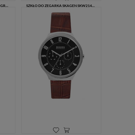
PASEK DO ZEGARKA SILIKONOWY GRANATOWY 12 MM SKAGEN GWPSKG0038
SZKŁO DO ZEGARKA SKAGEN SKW2141-S (PASUJE DO SKW2141, SKW2138, SKW2137)
69,00 zł