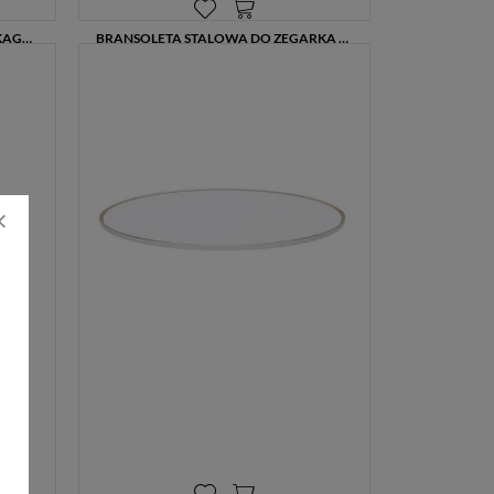
PASEK SKÓRZANY DO ZEGARKA SKAGEN SKW2641 – BRĄZOWYM, 12 MM, STALOWA SPRZĄCZKA RÓŻOWE ZŁOCENIE
BRANSOLETA STALOWA DO ZEGARKA SKAGEN SKW2642 – MESH, SREBRNA, 12 MM
179,00 zł