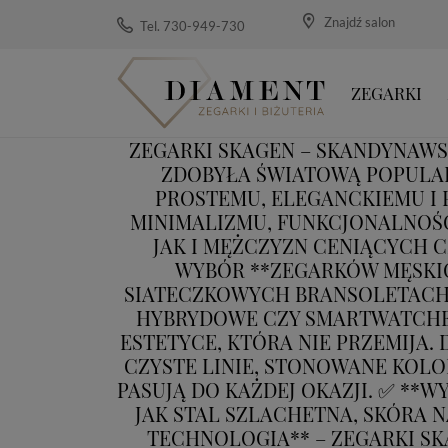
Znajdź salon
Tel. 730-949-730
ZEGARKI
ZEGARKI SKAGEN – SKANDYNAWS
ZDOBYŁA ŚWIATOWĄ POPULAR
PROSTEMU, ELEGANCKIEMU I
MINIMALIZMU, FUNKCJONALNOŚC
JAK I MĘŻCZYZN CENIĄCYCH C
WYBÓR **ZEGARKÓW MĘSKIC
SIATECZKOWYCH BRANSOLETACH 
HYBRYDOWE CZY SMARTWATCHE.
ESTETYCE, KTÓRA NIE PRZEMIJA.
CZYSTE LINIE, STONOWANE KOLOR
PASUJĄ DO KAŻDEJ OKAZJI. ✅ **
JAK STAL SZLACHETNA, SKÓRA 
TECHNOLOGIA** – ZEGARKI S