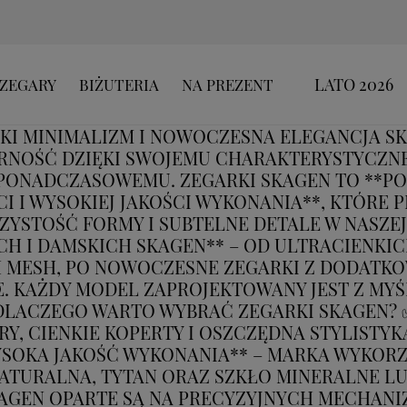
LATO 2026
ZEGARY
BIŻUTERIA
NA PREZENT
KI MINIMALIZM I NOWOCZESNA ELEGANCJA S
NOŚĆ DZIĘKI SWOJEMU CHARAKTERYSTYCZNE
 PONADCZASOWEMU. ZEGARKI SKAGEN TO **P
I I WYSOKIEJ JAKOŚCI WYKONANIA**, KTÓRE 
ZYSTOŚĆ FORMY I SUBTELNE DETALE W NASZEJ
H I DAMSKICH SKAGEN** – OD ULTRACIENKI
MESH, PO NOWOCZESNE ZEGARKI Z DODATKO
 KAŻDY MODEL ZAPROJEKTOWANY JEST Z MYŚ
 DLACZEGO WARTO WYBRAĆ ZEGARKI SKAGEN? 
Y, CIENKIE KOPERTY I OSZCZĘDNA STYLISTYK
WYSOKA JAKOŚĆ WYKONANIA** – MARKA WYKORZ
NATURALNA, TYTAN ORAZ SZKŁO MINERALNE L
KAGEN OPARTE SĄ NA PRECYZYJNYCH MECHAN