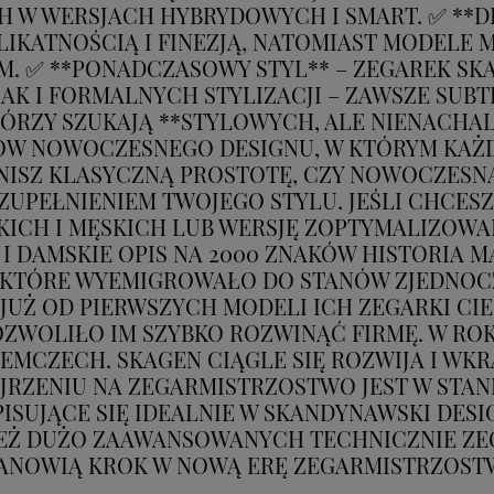
 WERSJACH HYBRYDOWYCH I SMART. ✅ **DLA 
IKATNOŚCIĄ I FINEZJĄ, NATOMIAST MODELE M
 ✅ **PONADCZASOWY STYL** – ZEGAREK SK
K I FORMALNYCH STYLIZACJI – ZAWSZE SUBTE
TÓRZY SZUKAJĄ **STYLOWYCH, ALE NIENACHA
ÓW NOWOCZESNEGO DESIGNU, W KTÓRYM KAŻD
ENISZ KLASYCZNĄ PROSTOTĘ, CZY NOWOCZES
ZUPEŁNIENIEM TWOJEGO STYLU. JEŚLI CHCE
ICH I MĘSKICH LUB WERSJĘ ZOPTYMALIZOWA
I DAMSKIE OPIS NA 2000 ZNAKÓW HISTORIA MA
, KTÓRE WYEMIGROWAŁO DO STANÓW ZJEDNO
 JUŻ OD PIERWSZYCH MODELI ICH ZEGARKI CI
ZWOLIŁO IM SZYBKO ROZWINĄĆ FIRMĘ. W RO
EMCZECH. SKAGEN CIĄGLE SIĘ ROZWIJA I WKR
RZENIU NA ZEGARMISTRZOSTWO JEST W STAN
ISUJĄCE SIĘ IDEALNIE W SKANDYNAWSKI DESIG
EŻ DUŻO ZAAWANSOWANYCH TECHNICZNIE Z
ANOWIĄ KROK W NOWĄ ERĘ ZEGARMISTRZOST