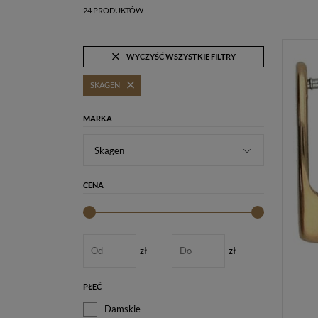
24 PRODUKTÓW
WYCZYŚĆ WSZYSTKIE FILTRY
SKAGEN
MARKA
Skagen
CENA
zł
-
zł
PŁEĆ
Damskie