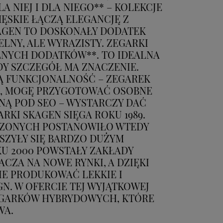
NIEJ I DLA NIEGO** – KOLEKCJE
ĘSKIE ŁĄCZĄ ELEGANCJĘ Z
AGEN TO DOSKONAŁY DODATEK
LNY, ALE WYRAZISTY. ZEGARKI
LNYCH DODATKÓW**. TO IDEALNA
Y SZCZEGÓŁ MA ZNACZENIE.
NĄ FUNKCJONALNOŚĆ – ZEGAREK
SZ, MOGĘ PRZYGOTOWAĆ OSOBNE
NĄ POD SEO – WYSTARCZY DAĆ
RKI SKAGEN SIĘGA ROKU 1989.
CZONYCH POSTANOWIŁO WTEDY
ESZYŁY SIĘ BARDZO DUŻYM
KU 2000 POWSTAŁY ZAKŁADY
ACZA NA NOWE RYNKI, A DZIĘKI
IE PRODUKOWAĆ LEKKIE I
N. W OFERCIE TEJ WYJĄTKOWEJ
EGARKÓW HYBRYDOWYCH, KTÓRE
WA.