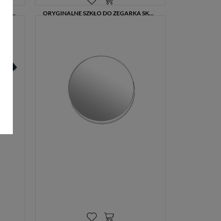
BRANSOLETA STALOWA DO ZEGARKA SKAGEN SKW2583 – MESH, SREBRNA, 16 MM
ORYGINALNE SZKŁO DO ZEGARKA SKAGEN SKW2150-S
59,00 zł