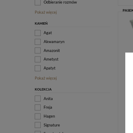
Odbieranie rozmów
Pokaż więcej
KAMIEŃ
Agat
Akwamaryn
Amazonit
Ametyst
Apatyt
Pokaż więcej
KOLEKCJA
Anita
Freja
Hagen
Signature