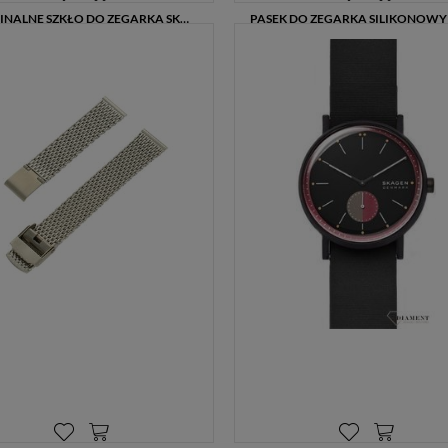
zażądać, abyśmy je usunęli), prawo do ograniczenia
ORYGINALNE SZKŁO DO ZEGARKA SKAGEN SKW6511 Z POMARAŃCZOWĄ RAMKĄ – ŚREDNICA 39 MM
przetwarzania danych (możesz zażądać, abyśmy ograniczyli
120,00 zł
49,00 zł
99,00 zł
przetwarzanie Twoich danych osobowych wyłącznie do ich
przechowywania lub wykonywania uzgodnionych z Tobą działań,
jeżeli Twoim zdaniem mamy nieprawidłowe dane na Twój temat
lub przetwarzamy je bezpodstawnie), prawo do wniesienia
sprzeciwu wobec przetwarzania danych, prawo do przenoszenia
danych, prawo do wniesienia skargi do organu nadzorczego
(Prezesa Urzędu Ochrony Danych Osobowych, ul. Stawki 2, 00-
193 Warszawa) oraz prawo do cofnięcia zgody na przetwarzanie
danych osobowych (masz prawo cofnięcia zgody na
przetwarzanie danych w dowolnym momencie; cofnięcie zgody
nie ma wpływu na zgodność z prawem przetwarzania, którego
dokonano na podstawie Twojej zgody przed jej cofnięciem). W
celu wykonania swoich praw skieruj do nas odpowiednie żądanie.
Informacja o dobrowolności podania danych
Podanie przez Ciebie danych jest dobrowolne. Jeżeli nie podasz
danych, nie będziesz mógł przeglądać zawartości naszej strony
Zautomatyzowane podejmowanie decyzji
Na stronie Sklepu są wykorzystywane pliki cookies. Stosowane
są one w celach zapewnienia maksymalnej wygody wszystkich
użytkowników (w tym Kupujących) przy korzystaniu ze Sklepu
(zapamiętywanie preferencji i ustawień na stronie, zbieranie