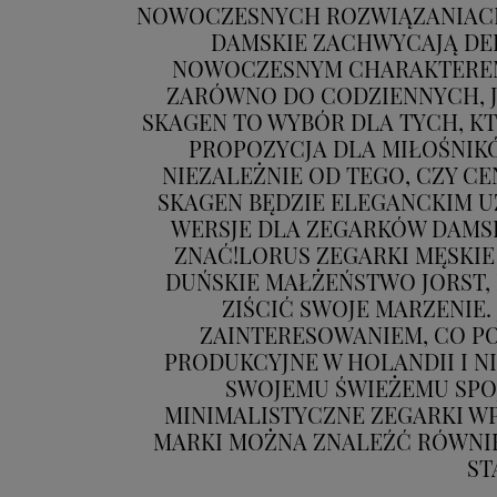
NOWOCZESNYCH ROZWIĄZANIACH W
DAMSKIE ZACHWYCAJĄ DEL
NOWOCZESNYM CHARAKTEREM.
ZARÓWNO DO CODZIENNYCH, JA
SKAGEN TO WYBÓR DLA TYCH, K
PROPOZYCJA DLA MIŁOŚNIK
NIEZALEŻNIE OD TEGO, CZY C
SKAGEN BĘDZIE ELEGANCKIM U
WERSJE DLA ZEGARKÓW DAMSK
ZNAĆ!LORUS ZEGARKI MĘSKIE 
DUŃSKIE MAŁŻEŃSTWO JORST
ZIŚCIĆ SWOJE MARZENIE.
ZAINTERESOWANIEM, CO PO
PRODUKCYJNE W HOLANDII I NI
SWOJEMU ŚWIEŻEMU SPOJ
MINIMALISTYCZNE ZEGARKI WP
MARKI MOŻNA ZNALEŹĆ RÓWNI
ST