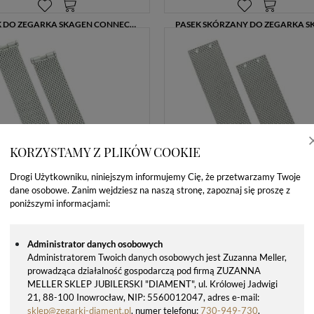
PASEK DO ZEGARKA SKAGEN CONNECTED GWPSKG0037 GRANATOWY 20 MM
89,00 zł
179,00 zł
KORZYSTAMY Z PLIKÓW COOKIE
Drogi Użytkowniku, niniejszym informujemy Cię, że przetwarzamy Twoje
dane osobowe. Zanim wejdziesz na naszą stronę, zapoznaj się proszę z
poniższymi informacjami:
Administrator danych osobowych
Administratorem Twoich danych osobowych jest Zuzanna Meller,
prowadząca działalność gospodarczą pod firmą ZUZANNA
MELLER SKLEP JUBILERSKI "DIAMENT", ul. Królowej Jadwigi
21, 88-100 Inowrocław, NIP: 5560012047, adres e-mail:
sklep@zegarki-diament.pl
, numer telefonu:
730-949-730
.