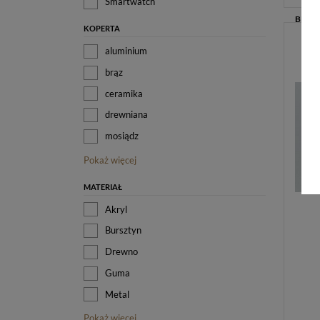
Smartwatch
KOPERTA
aluminium
brąz
ceramika
drewniana
mosiądz
Pokaż więcej
MATERIAŁ
Akryl
Bursztyn
Drewno
Guma
Metal
Pokaż więcej