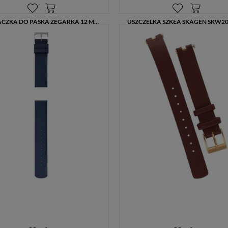
SPRZĄCZKA DO PASKA ZEGARKA 12 MM SKAGEN – STAL SZLACHETNA RÓŻOWE ZŁOTO
19,00 zł
49,00 zł