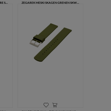
ZEGAREK MĘSKI SKAGEN SIGNATURE SKW6540 CZARNY + GRAWER GRATIS
ZEGAREK MĘSKI SKAGEN GRENEN SKW6536 SKÓRZANY PASEK + GRAWER GRATIS
840,00 zł