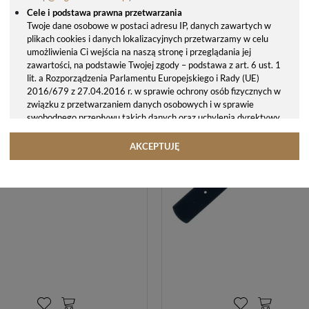
Cele i podstawa prawna przetwarzania
BRANSOLETA STALOWA DO ZEGARKA SKAGEN SKW2561 – MESH, SREBRNA, 15 MM
Twoje dane osobowe w postaci adresu IP, danych zawartych w
179,00 zł
179,00 zł
plikach cookies i danych lokalizacyjnych przetwarzamy w celu
umożliwienia Ci wejścia na naszą stronę i przeglądania jej
zawartości, na podstawie Twojej zgody – podstawa z art. 6 ust. 1
lit. a Rozporządzenia Parlamentu Europejskiego i Rady (UE)
2016/679 z 27.04.2016 r. w sprawie ochrony osób fizycznych w
związku z przetwarzaniem danych osobowych i w sprawie
swobodnego przepływu takich danych oraz uchylenia dyrektywy
95/46/WE (ogólne rozporządzenie o ochronie danych, tj. RODO).
Odbiorcy danych
AKCEPTUJĘ
Twoje dane osobowe możemy udostępniać hostingodawcy. Takie
podmioty przetwarzają dane na podstawie umowy z nami i tylko
zgodnie z naszymi poleceniami. Przekazujemy Twoje dane poza
teren Polski/UE/Europejskiego Obszaru Gospodarczego.
Okres przechowywania danych
Twoje dane przechowujemy do czasu posiadania udzielonej przez
Ciebie zgody.
Twoje prawa
Przysługuje Ci prawo dostępu do swoich danych oraz otrzymania
ich kopii, prawo do sprostowania (poprawiania) swoich danych,
prawo do usunięcia danych (jeżeli Twoim zdaniem nie ma
podstaw do tego, abyśmy przetwarzali Twoje dane, możesz