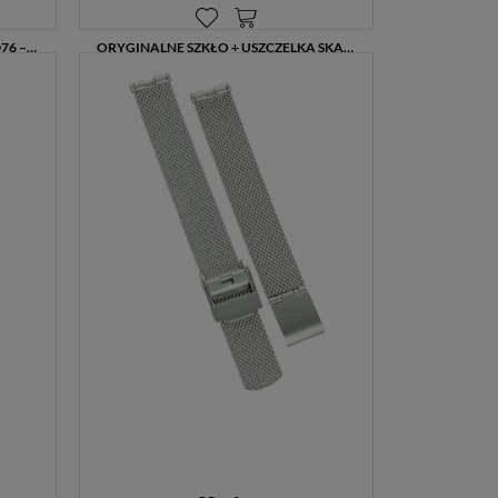
USZCZELKA SZKŁA SKAGEN SKW2076 – ORYGINALNA NOWA
ORYGINALNE SZKŁO + USZCZELKA SKAGEN 233XSSS KOMPLET
99,00 zł