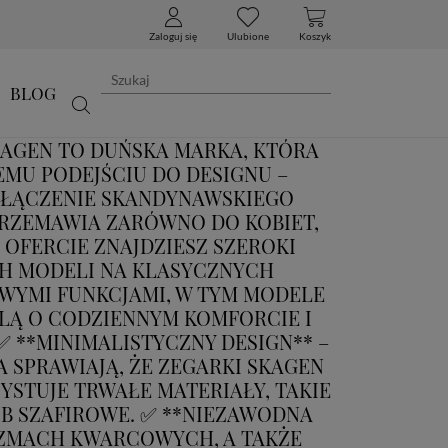
Zaloguj się
Ulubione
Koszyk
BLOG
KAGEN TO DUŃSKA MARKA, KTÓRA
MU PODEJŚCIU DO DESIGNU –
OŁĄCZENIE SKANDYNAWSKIEGO
PRZEMAWIA ZARÓWNO DO KOBIET,
 OFERCIE ZNAJDZIESZ SZEROKI
CH MODELI NA KLASYCZNYCH
WYMI FUNKCJAMI, W TYM MODELE
LĄ O CODZIENNYM KOMFORCIE I
✅ **MINIMALISTYCZNY DESIGN** –
A SPRAWIAJĄ, ŻE ZEGARKI SKAGEN
YSTUJE TRWAŁE MATERIAŁY, TAKIE
UB SZAFIROWE. ✅ **NIEZAWODNA
IZMACH KWARCOWYCH, A TAKŻE