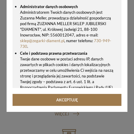
Administrator danych osobowych
Administratorem Twoich danych osobowych jest
Zuzanna Meller, prowadząca działalność gospodarczą
pod firmą ZUZANNA MELLER SKLEP JUBILERSKI
"DIAMENT", ul. Królowej Jadwigi 21, 88-100
Inowrocław, NIP: 5560012047, adres e-mail:
sklep@zegarki-diament.pl
, numer telefonu:
730-949-
SZKŁO DO ZEGARKA SKAGEN SKW2141-S (PASUJE DO SKW2141, SKW2138, SKW2137)
730
.
69,00 zł
Cele i podstawa prawna przetwarzania
Twoje dane osobowe w postaci adresu IP, danych
zawartych w plikach cookies i danych lokalizacyjnych
przetwarzamy w celu umożliwienia Ci wejścia na naszą
stronę i przeglądania jej zawartości, na podstawie
Twojej zgody – podstawa z art. 6 ust. 1 lit. a
Rozporządzenia Parlamentu Europejskiego i Rady (UE)
2016/679 z 27.04.2016 r. w sprawie ochrony osób
fizycznych w związku z przetwarzaniem danych
AKCEPTUJĘ
GWARANCJA ORYGINALNOŚCI ZEGARKA
osobowych i w sprawie swobodnego przepływu takich
danych oraz uchylenia dyrektywy 95/46/WE (ogólne
WIĘCEJ
rozporządzenie o ochronie danych, tj. RODO).
Odbiorcy danych
Twoje dane osobowe możemy udostępniać
hostingodawcy. Takie podmioty przetwarzają dane na