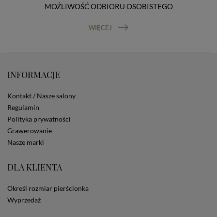
MOŹLIWOŚĆ ODBIORU OSOBISTEGO
prawo do cofnięcia zgody na przetwarzanie danych
osobowych (masz prawo cofnięcia zgody na
przetwarzanie danych w dowolnym momencie;
WIĘCEJ
cofnięcie zgody nie ma wpływu na zgodność z prawem
przetwarzania, którego dokonano na podstawie Twojej
zgody przed jej cofnięciem). W celu wykonania swoich
praw skieruj do nas odpowiednie żądanie.
INFORMACJE
Informacja o dobrowolności podania danych
Podanie przez Ciebie danych jest dobrowolne. Jeżeli
nie podasz danych, nie będziesz mógł przeglądać
Kontakt / Nasze salony
zawartości naszej strony
Regulamin
Zautomatyzowane podejmowanie decyzji
Polityka prywatności
Na stronie Sklepu są wykorzystywane pliki cookies.
Grawerowanie
Stosowane są one w celach zapewnienia maksymalnej
wygody wszystkich użytkowników (w tym Kupujących)
Nasze marki
przy korzystaniu ze Sklepu (zapamiętywanie
preferencji i ustawień na stronie, zbieranie
DLA KLIENTA
anonimowych danych dla celów reklamowych i
statystycznych, także przez inne portale, w tym
portale społecznościowe, np. Facebook). Korzystanie
Określ rozmiar pierścionka
ze Sklepu bez zmiany ustawień w przeglądarce
Wyprzedaż
dotyczących cookies oznacza, że będą one
zamieszczane w urządzeniu końcowym każdego