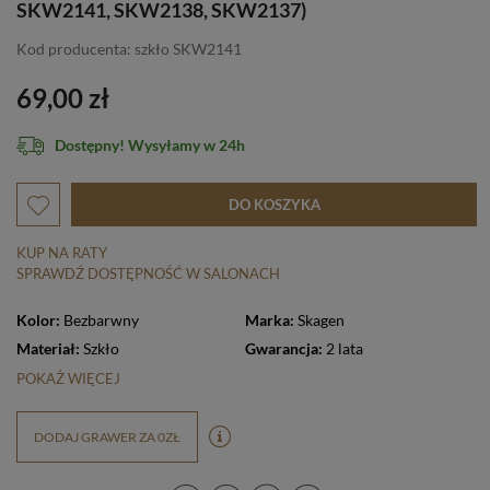
SKW2141, SKW2138, SKW2137)
Kod producenta: szkło SKW2141
69,00 zł
Dostępny! Wysyłamy w 24h
DO KOSZYKA
KUP NA RATY
SPRAWDŹ DOSTĘPNOŚĆ W SALONACH
Kolor:
Bezbarwny
Marka:
Skagen
Materiał:
Szkło
Gwarancja:
2 lata
POKAŻ WIĘCEJ
DODAJ GRAWER ZA 0ZŁ