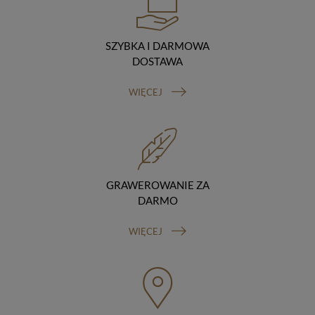
podstawie umowy z nami i tylko zgodnie z naszymi
poleceniami. Przekazujemy Twoje dane poza teren
Polski/UE/Europejskiego Obszaru Gospodarczego.
SZYBKA I DARMOWA
Okres przechowywania danych
DOSTAWA
Twoje dane przechowujemy do czasu posiadania
udzielonej przez Ciebie zgody.
WIĘCEJ
Twoje prawa
Przysługuje Ci prawo dostępu do swoich danych oraz
otrzymania ich kopii, prawo do sprostowania
(poprawiania) swoich danych, prawo do usunięcia
danych (jeżeli Twoim zdaniem nie ma podstaw do tego,
abyśmy przetwarzali Twoje dane, możesz zażądać,
abyśmy je usunęli), prawo do ograniczenia
GRAWEROWANIE ZA
przetwarzania danych (możesz zażądać, abyśmy
DARMO
ograniczyli przetwarzanie Twoich danych osobowych
wyłącznie do ich przechowywania lub wykonywania
WIĘCEJ
uzgodnionych z Tobą działań, jeżeli Twoim zdaniem
mamy nieprawidłowe dane na Twój temat lub
przetwarzamy je bezpodstawnie), prawo do wniesienia
sprzeciwu wobec przetwarzania danych, prawo do
przenoszenia danych, prawo do wniesienia skargi do
organu nadzorczego (Prezesa Urzędu Ochrony Danych
Osobowych, ul. Stawki 2, 00-193 Warszawa) oraz