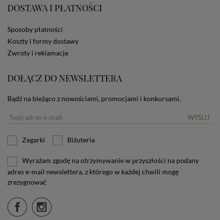
DOSTAWA I PŁATNOŚCI
użytkownika. Jeżeli użytkownik nie wyraża zgody na
stosowanie plików cookies powinien zmienić
ustawienia swojej przeglądarki.
Tu znajduje się więcej
Sposoby płatności
informacji o plikach cookies.
Koszty i formy dostawy
Zwroty i reklamacje
DOŁĄCZ DO NEWSLETTERA
Bądź na bieżąco z nowościami, promocjami i konkursami.
WYŚLIJ
Zegarki
Biżuteria
Wyrażam zgodę na otrzymywanie w przyszłości na podany
adres e-mail newslettera, z którego w każdej chwili mogę
zrezygnować