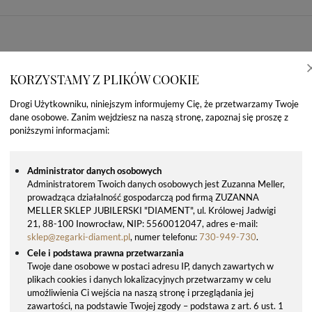
KORZYSTAMY Z PLIKÓW COOKIE
Drogi Użytkowniku, niniejszym informujemy Cię, że przetwarzamy Twoje
dane osobowe. Zanim wejdziesz na naszą stronę, zapoznaj się proszę z
poniższymi informacjami:
Administrator danych osobowych
Administratorem Twoich danych osobowych jest Zuzanna Meller,
prowadząca działalność gospodarczą pod firmą ZUZANNA
OSTATNIO OGLĄDANE PRODUKTY
MELLER SKLEP JUBILERSKI "DIAMENT", ul. Królowej Jadwigi
21, 88-100 Inowrocław, NIP: 5560012047, adres e-mail:
sklep@zegarki-diament.pl
, numer telefonu:
730-949-730
.
Cele i podstawa prawna przetwarzania
Twoje dane osobowe w postaci adresu IP, danych zawartych w
plikach cookies i danych lokalizacyjnych przetwarzamy w celu
umożliwienia Ci wejścia na naszą stronę i przeglądania jej
zawartości, na podstawie Twojej zgody – podstawa z art. 6 ust. 1