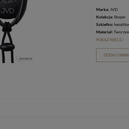
Marka:
JVD
Kolekcja:
Stoper
Szkiełko:
hesalit
Materiał:
Tworzyw
POKAŻ WIĘCEJ
DODAJ GRAWE