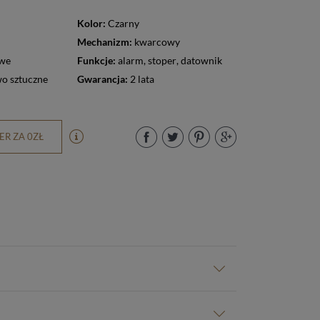
Kolor:
Czarny
Mechanizm:
kwarcowy
owe
Funkcje:
alarm
,
stoper
,
datownik
o sztuczne
Gwarancja:
2 lata
R ZA 0ZŁ