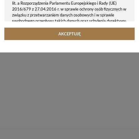
lit. a Rozporządzenia Parlamentu Europejskiego i Rady (UE)
2016/679 z 27.04.2016 r. w sprawie ochrony osób fizycznych w
związku z przetwarzaniem danych osobowych i w sprawie
swobodnego przepływu takich danych oraz uchylenia dyrektywy
95/46/WE (ogólne rozporządzenie o ochronie danych, tj. RODO).
Odbiorcy danych
AKCEPTUJĘ
Twoje dane osobowe możemy udostępniać hostingodawcy. Takie
podmioty przetwarzają dane na podstawie umowy z nami i tylko
zgodnie z naszymi poleceniami. Przekazujemy Twoje dane poza
teren Polski/UE/Europejskiego Obszaru Gospodarczego.
Okres przechowywania danych
Twoje dane przechowujemy do czasu posiadania udzielonej przez
Ciebie zgody.
Twoje prawa
Przysługuje Ci prawo dostępu do swoich danych oraz otrzymania
ich kopii, prawo do sprostowania (poprawiania) swoich danych,
prawo do usunięcia danych (jeżeli Twoim zdaniem nie ma
podstaw do tego, abyśmy przetwarzali Twoje dane, możesz
zażądać, abyśmy je usunęli), prawo do ograniczenia
przetwarzania danych (możesz zażądać, abyśmy ograniczyli
przetwarzanie Twoich danych osobowych wyłącznie do ich
przechowywania lub wykonywania uzgodnionych z Tobą działań,
jeżeli Twoim zdaniem mamy nieprawidłowe dane na Twój temat