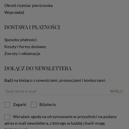
dotyczących cookies oznacza, że będą one
Określ rozmiar pierścionka
zamieszczane w urządzeniu końcowym każdego
Wyprzedaż
użytkownika. Jeżeli użytkownik nie wyraża zgody na
stosowanie plików cookies powinien zmienić
ustawienia swojej przeglądarki.
Tu znajduje się więcej
DOSTAWA I PŁATNOŚCI
informacji o plikach cookies.
Sposoby płatności
Koszty i formy dostawy
Zwroty i reklamacje
DOŁĄCZ DO NEWSLETTERA
Bądź na bieżąco z nowościami, promocjami i konkursami.
WYŚLIJ
Zegarki
Biżuteria
Wyrażam zgodę na otrzymywanie w przyszłości na podany
adres e-mail newslettera, z którego w każdej chwili mogę