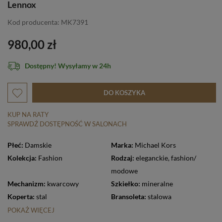
Lennox
Kod producenta: MK7391
980,00 zł
Dostępny! Wysyłamy w 24h
DO KOSZYKA
KUP NA RATY
SPRAWDŹ DOSTĘPNOŚĆ W SALONACH
Płeć:
Damskie
Marka:
Michael Kors
Kolekcja:
Fashion
Rodzaj:
eleganckie
,
fashion/
modowe
Mechanizm:
kwarcowy
Szkiełko:
mineralne
Koperta:
stal
Bransoleta:
stalowa
POKAŻ WIĘCEJ