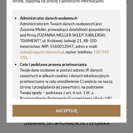
stronę, zapoznaj się proszę z poniższymi informacjami:
Administrator danych osobowych
Administratorem Twoich danych osobowych jest
Zuzanna Meller, prowadząca działalność gospodarczą
pod firmą ZUZANNA MELLER SKLEP JUBILERSKI
"DIAMENT", ul. Królowej Jadwigi 21, 88-100
Inowrocław, NIP: 5560012047, adres e-mail:
sklep@zegarki-diament.pl
, numer telefonu:
730-949-
730
.
Cele i podstawa prawna przetwarzania
ZEGAREK MICHAEL KORS MK7391 DAMSKI ZEGAREK LENNOX
Twoje dane osobowe w postaci adresu IP, danych
zawartych w plikach cookies i danych lokalizacyjnych
980,00 zł
przetwarzamy w celu umożliwienia Ci wejścia na naszą
stronę i przeglądania jej zawartości, na podstawie
Twojej zgody – podstawa z art. 6 ust. 1 lit. a
Rozporządzenia Parlamentu Europejskiego i Rady (UE)
2016/679 z 27.04.2016 r. w sprawie ochrony osób
fizycznych w związku z przetwarzaniem danych
AKCEPTUJĘ
osobowych i w sprawie swobodnego przepływu takich
danych oraz uchylenia dyrektywy 95/46/WE (ogólne
GWARANCJA ORYGINALNOŚCI ZEGARKA
rozporządzenie o ochronie danych, tj. RODO).