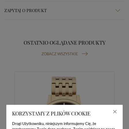
ZAPYTAJ O PRODUKT
OSTATNIO OGLĄDANE PRODUKTY
ZOBACZ WSZYSTKIE
KORZYSTAMY Z PLIKÓW COOKIE
Drogi Użytkowniku, niniejszym informujemy Cię, że
przetwarzamy Twoje dane osobowe. Zanim wejdziesz na naszą