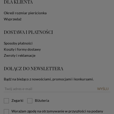
DLA KLIENTA
ze Sklepu bez zmiany ustawień w przeglądarce
dotyczących cookies oznacza, że będą one
zamieszczane w urządzeniu końcowym każdego
Określ rozmiar pierścionka
użytkownika. Jeżeli użytkownik nie wyraża zgody na
Wyprzedaż
stosowanie plików cookies powinien zmienić
ustawienia swojej przeglądarki.
Tu znajduje się więcej
DOSTAWA I PŁATNOŚCI
informacji o plikach cookies.
Sposoby płatności
Koszty i formy dostawy
Zwroty i reklamacje
DOŁĄCZ DO NEWSLETTERA
Bądź na bieżąco z nowościami, promocjami i konkursami.
WYŚLIJ
Zegarki
Biżuteria
Wyrażam zgodę na otrzymywanie w przyszłości na podany