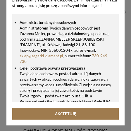
stronę, zapoznaj się proszę z poniższymi informacjami:
Administrator danych osobowych
Administratorem Twoich danych osobowych jest
Zuzanna Meller, prowadząca działalność gospodarczą
pod firmą ZUZANNA MELLER SKLEP JUBILERSKI
"DIAMENT", ul. Królowej Jadwigi 21, 88-100
Inowrocław, NIP: 5560012047, adres e-mail:
sklep@zegarki-diament.pl
, numer telefonu:
730-949-
730
.
Cele i podstawa prawna przetwarzania
Twoje dane osobowe w postaci adresu IP, danych
ZEGAREK MĘSKI TYTANOWY JVD JE2004.4 NA BRANSOLECIE MIYOTA 10 ATM
zawartych w plikach cookies i danych lokalizacyjnych
463,00 zł
przetwarzamy w celu umożliwienia Ci wejścia na naszą
stronę i przeglądania jej zawartości, na podstawie
Twojej zgody – podstawa z art. 6 ust. 1 lit. a
Rozporządzenia Parlamentu Europejskiego i Rady (UE)
2016/679 z 27.04.2016 r. w sprawie ochrony osób
fizycznych w związku z przetwarzaniem danych
AKCEPTUJĘ
osobowych i w sprawie swobodnego przepływu takich
danych oraz uchylenia dyrektywy 95/46/WE (ogólne
rozporządzenie o ochronie danych, tj. RODO).
GWARANCJA ORYGINALNOŚCI ZEGARKA