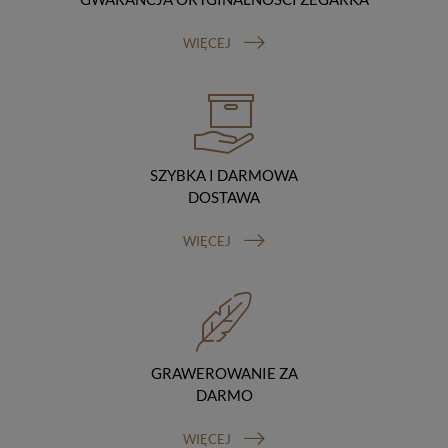
Odbiorcy danych
Twoje dane osobowe możemy udostępniać
WIĘCEJ
hostingodawcy. Takie podmioty przetwarzają dane na
podstawie umowy z nami i tylko zgodnie z naszymi
poleceniami. Przekazujemy Twoje dane poza teren
Polski/UE/Europejskiego Obszaru Gospodarczego.
Okres przechowywania danych
Twoje dane przechowujemy do czasu posiadania
udzielonej przez Ciebie zgody.
SZYBKA I DARMOWA
Twoje prawa
DOSTAWA
Przysługuje Ci prawo dostępu do swoich danych oraz
otrzymania ich kopii, prawo do sprostowania
WIĘCEJ
(poprawiania) swoich danych, prawo do usunięcia
danych (jeżeli Twoim zdaniem nie ma podstaw do tego,
abyśmy przetwarzali Twoje dane, możesz zażądać,
abyśmy je usunęli), prawo do ograniczenia
przetwarzania danych (możesz zażądać, abyśmy
ograniczyli przetwarzanie Twoich danych osobowych
wyłącznie do ich przechowywania lub wykonywania
GRAWEROWANIE ZA
uzgodnionych z Tobą działań, jeżeli Twoim zdaniem
DARMO
mamy nieprawidłowe dane na Twój temat lub
przetwarzamy je bezpodstawnie), prawo do wniesienia
WIĘCEJ
sprzeciwu wobec przetwarzania danych, prawo do