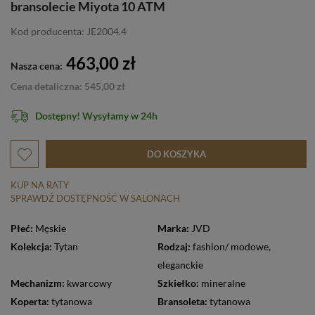
bransolecie Miyota 10 ATM
Kod producenta: JE2004.4
463,00 zł
Nasza cena:
Cena detaliczna: 545,00 zł
Dostępny! Wysyłamy w 24h
DO KOSZYKA
KUP NA RATY
SPRAWDŹ DOSTĘPNOŚĆ W SALONACH
Płeć:
Męskie
Marka:
JVD
Kolekcja:
Tytan
Rodzaj:
fashion/ modowe
,
eleganckie
Mechanizm:
kwarcowy
Szkiełko:
mineralne
Koperta:
tytanowa
Bransoleta:
tytanowa