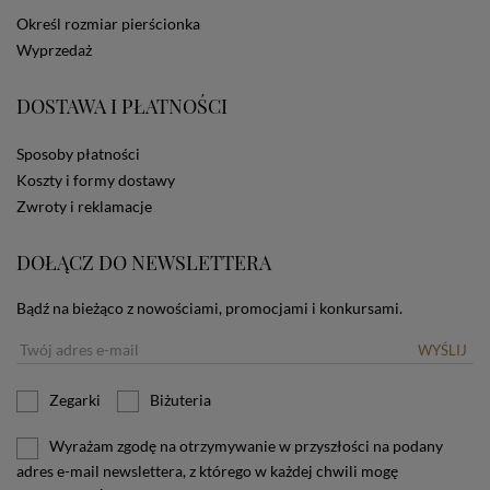
dotyczących cookies oznacza, że będą one
Określ rozmiar pierścionka
zamieszczane w urządzeniu końcowym każdego
Wyprzedaż
użytkownika. Jeżeli użytkownik nie wyraża zgody na
stosowanie plików cookies powinien zmienić
ustawienia swojej przeglądarki.
Tu znajduje się więcej
DOSTAWA I PŁATNOŚCI
informacji o plikach cookies.
Sposoby płatności
Koszty i formy dostawy
Zwroty i reklamacje
DOŁĄCZ DO NEWSLETTERA
Bądź na bieżąco z nowościami, promocjami i konkursami.
WYŚLIJ
Zegarki
Biżuteria
Wyrażam zgodę na otrzymywanie w przyszłości na podany
adres e-mail newslettera, z którego w każdej chwili mogę