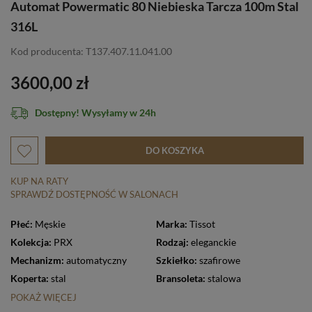
Automat Powermatic 80 Niebieska Tarcza 100m Stal
316L
Kod producenta: T137.407.11.041.00
3600,00 zł
Dostępny! Wysyłamy w 24h
DO KOSZYKA
KUP NA RATY
SPRAWDŹ DOSTĘPNOŚĆ W SALONACH
Płeć:
Męskie
Marka:
Tissot
Kolekcja:
PRX
Rodzaj:
eleganckie
Mechanizm:
automatyczny
Szkiełko:
szafirowe
Koperta:
stal
Bransoleta:
stalowa
POKAŻ WIĘCEJ