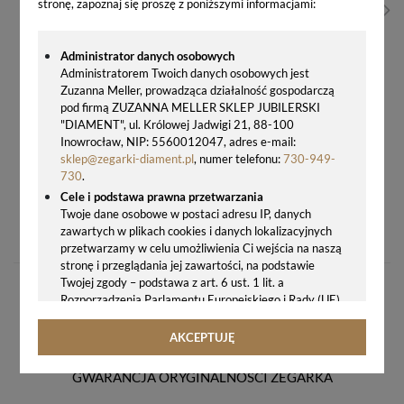
stronę, zapoznaj się proszę z poniższymi informacjami:
Administrator danych osobowych
Administratorem Twoich danych osobowych jest
Zuzanna Meller, prowadząca działalność gospodarczą
pod firmą ZUZANNA MELLER SKLEP JUBILERSKI
"DIAMENT", ul. Królowej Jadwigi 21, 88-100
Inowrocław, NIP: 5560012047, adres e-mail:
sklep@zegarki-diament.pl
, numer telefonu:
730-949-
730
.
Cele i podstawa prawna przetwarzania
ZEGAREK MĘSKI TISSOT PRX T137.407.11.041.00 AUTOMAT POWERMATIC 80 NIEBIESKA TARCZA 100M STAL 316L
Twoje dane osobowe w postaci adresu IP, danych
zawartych w plikach cookies i danych lokalizacyjnych
3600,00 zł
przetwarzamy w celu umożliwienia Ci wejścia na naszą
stronę i przeglądania jej zawartości, na podstawie
Twojej zgody – podstawa z art. 6 ust. 1 lit. a
Rozporządzenia Parlamentu Europejskiego i Rady (UE)
2016/679 z 27.04.2016 r. w sprawie ochrony osób
fizycznych w związku z przetwarzaniem danych
AKCEPTUJĘ
osobowych i w sprawie swobodnego przepływu takich
danych oraz uchylenia dyrektywy 95/46/WE (ogólne
GWARANCJA ORYGINALNOŚCI ZEGARKA
rozporządzenie o ochronie danych, tj. RODO).