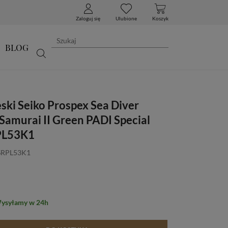
Zaloguj się
Ulubione
Koszyk
BLOG
ski Seiko Prospex Sea Diver
Samurai II Green PADI Special
PL53K1
 SRPL53K1
Wysyłamy w 24h