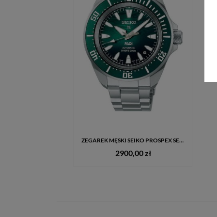
ZEGAREK MĘSKI SEIKO PROSPEX SEA DIVER AUTOMATIC SAMURAI II GREEN PADI SPECIAL EDITION SRPL53K1
2900,00 zł