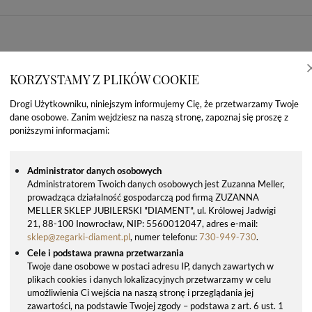
KORZYSTAMY Z PLIKÓW COOKIE
Drogi Użytkowniku, niniejszym informujemy Cię, że przetwarzamy Twoje
dane osobowe. Zanim wejdziesz na naszą stronę, zapoznaj się proszę z
poniższymi informacjami:
Administrator danych osobowych
Administratorem Twoich danych osobowych jest Zuzanna Meller,
prowadząca działalność gospodarczą pod firmą ZUZANNA
OSTATNIO OGLĄDANE PRODUKTY
MELLER SKLEP JUBILERSKI "DIAMENT", ul. Królowej Jadwigi
21, 88-100 Inowrocław, NIP: 5560012047, adres e-mail:
sklep@zegarki-diament.pl
, numer telefonu:
730-949-730
.
Cele i podstawa prawna przetwarzania
Twoje dane osobowe w postaci adresu IP, danych zawartych w
plikach cookies i danych lokalizacyjnych przetwarzamy w celu
umożliwienia Ci wejścia na naszą stronę i przeglądania jej
zawartości, na podstawie Twojej zgody – podstawa z art. 6 ust. 1