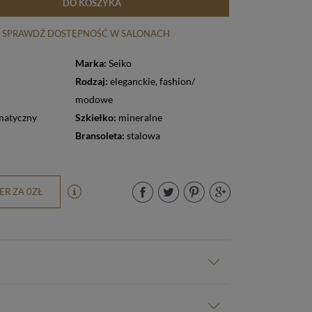
DO KOSZYKA
SPRAWDŹ DOSTĘPNOŚĆ W SALONACH
Marka:
Seiko
Rodzaj:
eleganckie
,
fashion/
modowe
matyczny
Szkiełko:
mineralne
Bransoleta:
stalowa
R ZA 0ZŁ