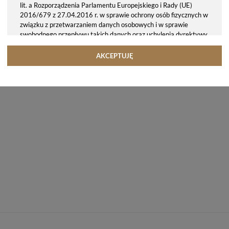
lit. a Rozporządzenia Parlamentu Europejskiego i Rady (UE)
2016/679 z 27.04.2016 r. w sprawie ochrony osób fizycznych w
związku z przetwarzaniem danych osobowych i w sprawie
swobodnego przepływu takich danych oraz uchylenia dyrektywy
95/46/WE (ogólne rozporządzenie o ochronie danych, tj. RODO).
Odbiorcy danych
AKCEPTUJĘ
Twoje dane osobowe możemy udostępniać hostingodawcy. Takie
podmioty przetwarzają dane na podstawie umowy z nami i tylko
zgodnie z naszymi poleceniami. Przekazujemy Twoje dane poza
teren Polski/UE/Europejskiego Obszaru Gospodarczego.
Okres przechowywania danych
Twoje dane przechowujemy do czasu posiadania udzielonej przez
Ciebie zgody.
Twoje prawa
Przysługuje Ci prawo dostępu do swoich danych oraz otrzymania
ich kopii, prawo do sprostowania (poprawiania) swoich danych,
prawo do usunięcia danych (jeżeli Twoim zdaniem nie ma
podstaw do tego, abyśmy przetwarzali Twoje dane, możesz
zażądać, abyśmy je usunęli), prawo do ograniczenia
przetwarzania danych (możesz zażądać, abyśmy ograniczyli
przetwarzanie Twoich danych osobowych wyłącznie do ich
przechowywania lub wykonywania uzgodnionych z Tobą działań,
jeżeli Twoim zdaniem mamy nieprawidłowe dane na Twój temat