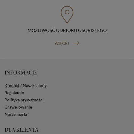
przenoszenia danych, prawo do wniesienia skargi do
organu nadzorczego (Prezesa Urzędu Ochrony Danych
Osobowych, ul. Stawki 2, 00-193 Warszawa) oraz
prawo do cofnięcia zgody na przetwarzanie danych
osobowych (masz prawo cofnięcia zgody na
przetwarzanie danych w dowolnym momencie;
MOŹLIWOŚĆ ODBIORU OSOBISTEGO
cofnięcie zgody nie ma wpływu na zgodność z prawem
przetwarzania, którego dokonano na podstawie Twojej
WIĘCEJ
zgody przed jej cofnięciem). W celu wykonania swoich
praw skieruj do nas odpowiednie żądanie.
Informacja o dobrowolności podania danych
Podanie przez Ciebie danych jest dobrowolne. Jeżeli
nie podasz danych, nie będziesz mógł przeglądać
INFORMACJE
zawartości naszej strony
Zautomatyzowane podejmowanie decyzji
Kontakt / Nasze salony
Na stronie Sklepu są wykorzystywane pliki cookies.
Regulamin
Stosowane są one w celach zapewnienia maksymalnej
Polityka prywatności
wygody wszystkich użytkowników (w tym Kupujących)
przy korzystaniu ze Sklepu (zapamiętywanie
Grawerowanie
preferencji i ustawień na stronie, zbieranie
Nasze marki
anonimowych danych dla celów reklamowych i
statystycznych, także przez inne portale, w tym
portale społecznościowe, np. Facebook). Korzystanie
DLA KLIENTA
ze Sklepu bez zmiany ustawień w przeglądarce