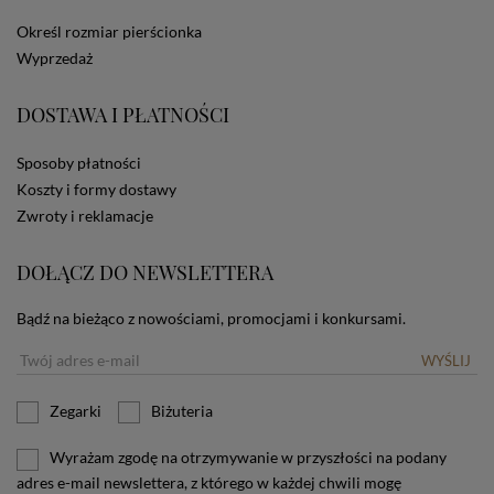
dotyczących cookies oznacza, że będą one
Określ rozmiar pierścionka
zamieszczane w urządzeniu końcowym każdego
Wyprzedaż
użytkownika. Jeżeli użytkownik nie wyraża zgody na
stosowanie plików cookies powinien zmienić
ustawienia swojej przeglądarki.
Tu znajduje się więcej
DOSTAWA I PŁATNOŚCI
informacji o plikach cookies.
Sposoby płatności
Koszty i formy dostawy
Zwroty i reklamacje
DOŁĄCZ DO NEWSLETTERA
Bądź na bieżąco z nowościami, promocjami i konkursami.
WYŚLIJ
Zegarki
Biżuteria
Wyrażam zgodę na otrzymywanie w przyszłości na podany
adres e-mail newslettera, z którego w każdej chwili mogę