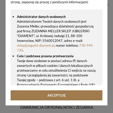
stronę, zapoznaj się proszę z poniższymi informacjami:
Administrator danych osobowych
Administratorem Twoich danych osobowych jest
Zuzanna Meller, prowadząca działalność gospodarczą
pod firmą ZUZANNA MELLER SKLEP JUBILERSKI
"DIAMENT", ul. Królowej Jadwigi 21, 88-100
Inowrocław, NIP: 5560012047, adres e-mail:
sklep@zegarki-diament.pl
, numer telefonu:
730-949-
730
.
Cele i podstawa prawna przetwarzania
Twoje dane osobowe w postaci adresu IP, danych
ZEGAREK MĘSKI SEIKO CONCEPTUAL REGULAR AUTOMATIC SRPH87K1
zawartych w plikach cookies i danych lokalizacyjnych
1400,00 zł
przetwarzamy w celu umożliwienia Ci wejścia na naszą
stronę i przeglądania jej zawartości, na podstawie
Twojej zgody – podstawa z art. 6 ust. 1 lit. a
Rozporządzenia Parlamentu Europejskiego i Rady (UE)
2016/679 z 27.04.2016 r. w sprawie ochrony osób
fizycznych w związku z przetwarzaniem danych
AKCEPTUJĘ
osobowych i w sprawie swobodnego przepływu takich
danych oraz uchylenia dyrektywy 95/46/WE (ogólne
GWARANCJA ORYGINALNOŚCI ZEGARKA
rozporządzenie o ochronie danych, tj. RODO).