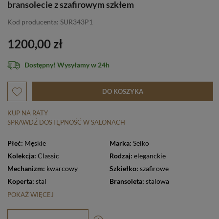
bransolecie z szafirowym szkłem
Kod producenta: SUR343P1
1200,00 zł
Dostępny! Wysyłamy w 24h
DO KOSZYKA
KUP NA RATY
SPRAWDŹ DOSTĘPNOŚĆ W SALONACH
Płeć:
Męskie
Marka:
Seiko
Kolekcja:
Classic
Rodzaj:
eleganckie
Mechanizm:
kwarcowy
Szkiełko:
szafirowe
Koperta:
stal
Bransoleta:
stalowa
POKAŻ WIĘCEJ