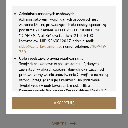
Administrator danych osobowych
Administratorem Twoich danych osobowych jest
Zuzanna Meller, prowadząca działalność gospodarczą
pod firmą ZUZANNA MELLER SKLEP JUBILERSKI
"DIAMENT", ul. Królowej Jadwigi 21, 88-100
Inowrocław, NIP: 5560012047, adres e-mail:
sklep@zegarki-diament.pl
, numer telefonu:
730-949-
730
.
Cele i podstawa prawna przetwarzania
ZEGAREK MĘSKI SEIKO CLASSIC SUR343P1 NA BRANSOLECIE Z SZAFIROWYM SZKŁEM
Twoje dane osobowe w postaci adresu IP, danych
1200,00 zł
zawartych w plikach cookies i danych lokalizacyjnych
przetwarzamy w celu umożliwienia Ci wejścia na naszą
stronę i przeglądania jej zawartości, na podstawie
Twojej zgody – podstawa z art. 6 ust. 1 lit. a
Rozporządzenia Parlamentu Europejskiego i Rady (UE)
2016/679 z 27.04.2016 r. w sprawie ochrony osób
fizycznych w związku z przetwarzaniem danych
AKCEPTUJĘ
osobowych i w sprawie swobodnego przepływu takich
GWARANCJA ORYGINALNOŚCI ZEGARKA
danych oraz uchylenia dyrektywy 95/46/WE (ogólne
rozporządzenie o ochronie danych, tj. RODO).
WIĘCEJ
Odbiorcy danych