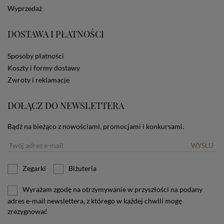
dotyczących cookies oznacza, że będą one
Wyprzedaż
zamieszczane w urządzeniu końcowym każdego
użytkownika. Jeżeli użytkownik nie wyraża zgody na
stosowanie plików cookies powinien zmienić
DOSTAWA I PŁATNOŚCI
ustawienia swojej przeglądarki.
Tu znajduje się więcej
informacji o plikach cookies.
Sposoby płatności
Koszty i formy dostawy
Zwroty i reklamacje
DOŁĄCZ DO NEWSLETTERA
Bądź na bieżąco z nowościami, promocjami i konkursami.
WYŚLIJ
Zegarki
Biżuteria
Wyrażam zgodę na otrzymywanie w przyszłości na podany
adres e-mail newslettera, z którego w każdej chwili mogę
zrezygnować