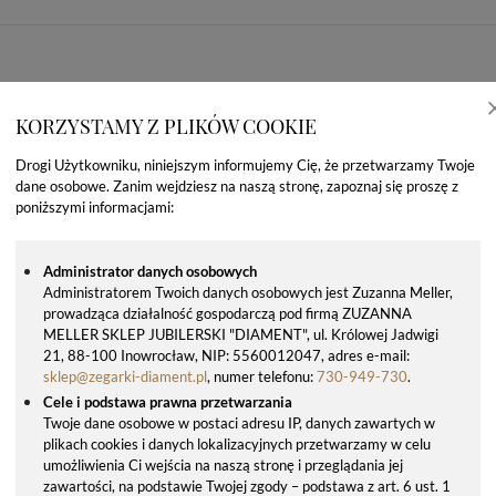
KORZYSTAMY Z PLIKÓW COOKIE
Drogi Użytkowniku, niniejszym informujemy Cię, że przetwarzamy Twoje
dane osobowe. Zanim wejdziesz na naszą stronę, zapoznaj się proszę z
poniższymi informacjami:
Administrator danych osobowych
Administratorem Twoich danych osobowych jest Zuzanna Meller,
prowadząca działalność gospodarczą pod firmą ZUZANNA
OSTATNIO OGLĄDANE PRODUKTY
MELLER SKLEP JUBILERSKI "DIAMENT", ul. Królowej Jadwigi
21, 88-100 Inowrocław, NIP: 5560012047, adres e-mail:
sklep@zegarki-diament.pl
, numer telefonu:
730-949-730
.
Cele i podstawa prawna przetwarzania
Twoje dane osobowe w postaci adresu IP, danych zawartych w
plikach cookies i danych lokalizacyjnych przetwarzamy w celu
umożliwienia Ci wejścia na naszą stronę i przeglądania jej
zawartości, na podstawie Twojej zgody – podstawa z art. 6 ust. 1