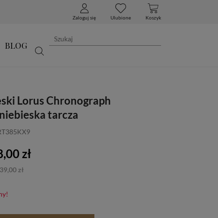
Zaloguj się
Ulubione
Koszyk
BLOG
ski Lorus Chronograph
iebieska tarcza
 RT385KX9
,00 zł
39,00 zł
ny!