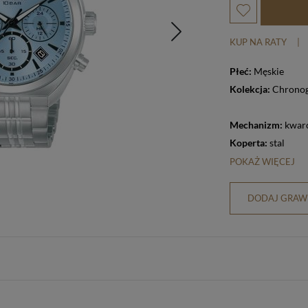
KUP NA RATY
|
Płeć:
Męskie
Kolekcja:
Chrono
Mechanizm:
kwar
Koperta:
stal
POKAŻ WIĘCEJ
DODAJ GRAWE