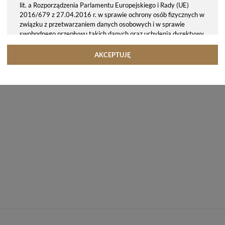
lit. a Rozporządzenia Parlamentu Europejskiego i Rady (UE)
2016/679 z 27.04.2016 r. w sprawie ochrony osób fizycznych w
związku z przetwarzaniem danych osobowych i w sprawie
swobodnego przepływu takich danych oraz uchylenia dyrektywy
95/46/WE (ogólne rozporządzenie o ochronie danych, tj. RODO).
Odbiorcy danych
AKCEPTUJĘ
Twoje dane osobowe możemy udostępniać hostingodawcy. Takie
podmioty przetwarzają dane na podstawie umowy z nami i tylko
zgodnie z naszymi poleceniami. Przekazujemy Twoje dane poza
teren Polski/UE/Europejskiego Obszaru Gospodarczego.
Okres przechowywania danych
Twoje dane przechowujemy do czasu posiadania udzielonej przez
Ciebie zgody.
Twoje prawa
Przysługuje Ci prawo dostępu do swoich danych oraz otrzymania
ich kopii, prawo do sprostowania (poprawiania) swoich danych,
prawo do usunięcia danych (jeżeli Twoim zdaniem nie ma
podstaw do tego, abyśmy przetwarzali Twoje dane, możesz
zażądać, abyśmy je usunęli), prawo do ograniczenia
przetwarzania danych (możesz zażądać, abyśmy ograniczyli
przetwarzanie Twoich danych osobowych wyłącznie do ich
przechowywania lub wykonywania uzgodnionych z Tobą działań,
jeżeli Twoim zdaniem mamy nieprawidłowe dane na Twój temat