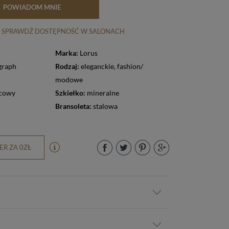
POWIADOM MNIE
SPRAWDŹ DOSTĘPNOŚĆ W SALONACH
Marka:
Lorus
graph
Rodzaj:
eleganckie
,
fashion/
modowe
cowy
Szkiełko:
mineralne
Bransoleta:
stalowa
R ZA 0ZŁ