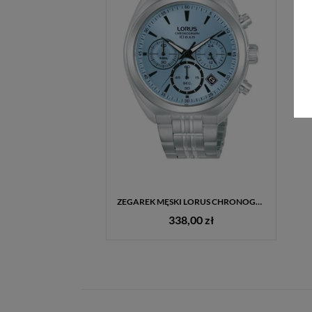
ZEGAREK MĘSKI LORUS CHRONOGRAPH RT385KX9 NIEBIESKA TARCZA
338,00 zł