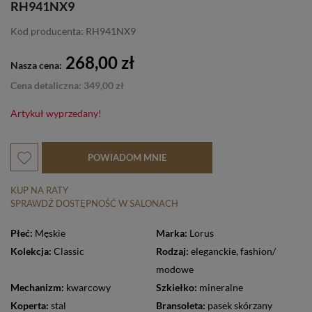
RH941NX9
Kod producenta: RH941NX9
268,00 zł
Nasza cena:
Cena detaliczna: 349,00 zł
Artykuł wyprzedany!
POWIADOM MNIE
KUP NA RATY
SPRAWDŹ DOSTĘPNOŚĆ W SALONACH
Płeć:
Męskie
Marka:
Lorus
Kolekcja:
Classic
Rodzaj:
eleganckie
,
fashion/
modowe
Mechanizm:
kwarcowy
Szkiełko:
mineralne
Koperta:
stal
Bransoleta:
pasek skórzany