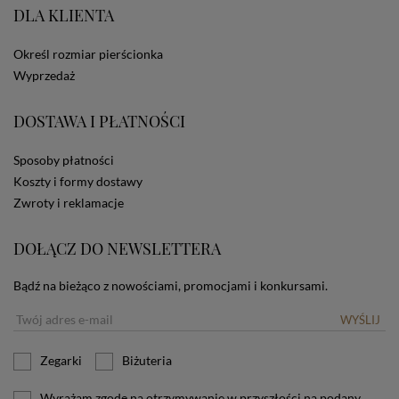
DLA KLIENTA
ze Sklepu bez zmiany ustawień w przeglądarce
dotyczących cookies oznacza, że będą one
zamieszczane w urządzeniu końcowym każdego
Określ rozmiar pierścionka
użytkownika. Jeżeli użytkownik nie wyraża zgody na
Wyprzedaż
stosowanie plików cookies powinien zmienić
ustawienia swojej przeglądarki.
Tu znajduje się więcej
informacji o plikach cookies.
DOSTAWA I PŁATNOŚCI
Sposoby płatności
Koszty i formy dostawy
Zwroty i reklamacje
DOŁĄCZ DO NEWSLETTERA
Bądź na bieżąco z nowościami, promocjami i konkursami.
WYŚLIJ
Zegarki
Biżuteria
Wyrażam zgodę na otrzymywanie w przyszłości na podany