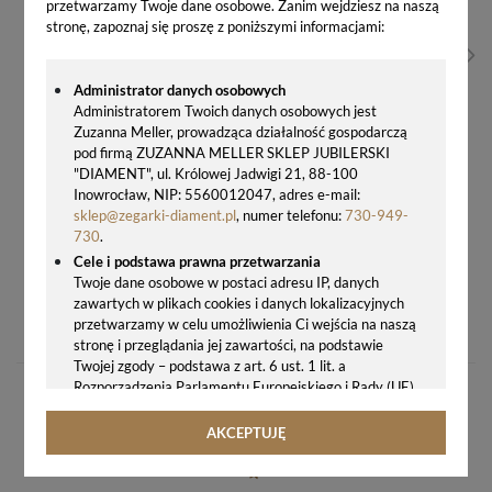
przetwarzamy Twoje dane osobowe. Zanim wejdziesz na naszą
stronę, zapoznaj się proszę z poniższymi informacjami:
Administrator danych osobowych
Administratorem Twoich danych osobowych jest
Zuzanna Meller, prowadząca działalność gospodarczą
pod firmą ZUZANNA MELLER SKLEP JUBILERSKI
"DIAMENT", ul. Królowej Jadwigi 21, 88-100
Inowrocław, NIP: 5560012047, adres e-mail:
sklep@zegarki-diament.pl
, numer telefonu:
730-949-
730
.
Cele i podstawa prawna przetwarzania
Twoje dane osobowe w postaci adresu IP, danych
ZEGAREK MĘSKI CLASSIC LORUS CZARNY PASEK RH941NX9
zawartych w plikach cookies i danych lokalizacyjnych
przetwarzamy w celu umożliwienia Ci wejścia na naszą
268,00 zł
stronę i przeglądania jej zawartości, na podstawie
Twojej zgody – podstawa z art. 6 ust. 1 lit. a
Rozporządzenia Parlamentu Europejskiego i Rady (UE)
2016/679 z 27.04.2016 r. w sprawie ochrony osób
fizycznych w związku z przetwarzaniem danych
AKCEPTUJĘ
osobowych i w sprawie swobodnego przepływu takich
danych oraz uchylenia dyrektywy 95/46/WE (ogólne
rozporządzenie o ochronie danych, tj. RODO).