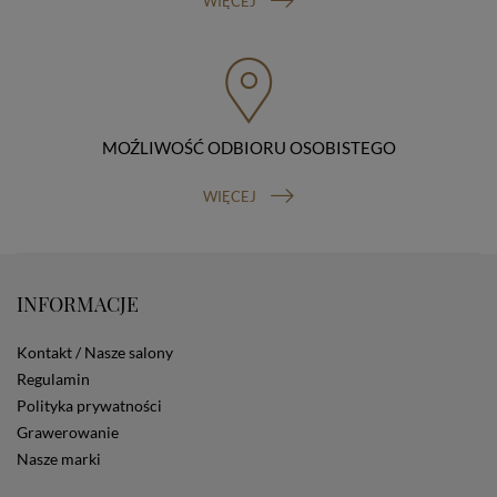
WIĘCEJ
przenoszenia danych, prawo do wniesienia skargi do
organu nadzorczego (Prezesa Urzędu Ochrony Danych
Osobowych, ul. Stawki 2, 00-193 Warszawa) oraz
prawo do cofnięcia zgody na przetwarzanie danych
osobowych (masz prawo cofnięcia zgody na
przetwarzanie danych w dowolnym momencie;
MOŹLIWOŚĆ ODBIORU OSOBISTEGO
cofnięcie zgody nie ma wpływu na zgodność z prawem
przetwarzania, którego dokonano na podstawie Twojej
zgody przed jej cofnięciem). W celu wykonania swoich
WIĘCEJ
praw skieruj do nas odpowiednie żądanie.
Informacja o dobrowolności podania danych
Podanie przez Ciebie danych jest dobrowolne. Jeżeli
nie podasz danych, nie będziesz mógł przeglądać
zawartości naszej strony
INFORMACJE
Zautomatyzowane podejmowanie decyzji
Na stronie Sklepu są wykorzystywane pliki cookies.
Kontakt / Nasze salony
Stosowane są one w celach zapewnienia maksymalnej
Regulamin
wygody wszystkich użytkowników (w tym Kupujących)
Polityka prywatności
przy korzystaniu ze Sklepu (zapamiętywanie
preferencji i ustawień na stronie, zbieranie
Grawerowanie
anonimowych danych dla celów reklamowych i
Nasze marki
statystycznych, także przez inne portale, w tym
portale społecznościowe, np. Facebook). Korzystanie