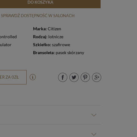
DO KOSZYKA
SPRAWDŹ DOSTĘPNOŚĆ W SALONACH
Marka:
Citizen
ontrolled
Rodzaj:
lotnicze
ulator
Szkiełko:
szafirowe
Bransoleta:
pasek skórzany
R ZA 0ZŁ