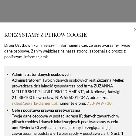
KORZYSTAMY Z PLIKÓW COOKIE
Drogi Użytkowniku, niniejszym informujemy Cię, że przetwarzamy Twoje
dane osobowe. Zanim wejdziesz na naszą stronę, zapoznaj się proszę z
poniższymi informacjami:
Administrator danych osobowych
Administratorem Twoich danych osobowych jest Zuzanna Meller,
prowadząca działalność gospodarczą pod firmą ZUZANNA
OSTATNIO OGLĄDANE PRODUKTY
MELLER SKLEP JUBILERSKI "DIAMENT", ul. Królowej Jadwigi
21, 88-100 Inowrocław, NIP: 5560012047, adres e-mail:
sklep@zegarki-diament.pl
, numer telefonu:
730-949-730
.
Cele i podstawa prawna przetwarzania
Twoje dane osobowe w postaci adresu IP, danych zawartych w
plikach cookies i danych lokalizacyjnych przetwarzamy w celu
umożliwienia Ci wejścia na naszą stronę i przeglądania jej
zawartości, na podstawie Twojej zgody – podstawa z art. 6 ust. 1