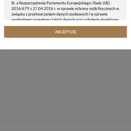
lit. a Rozporządzenia Parlamentu Europejskiego i Rady (UE)
2016/679 z 27.04.2016 r. w sprawie ochrony osób fizycznych w
związku z przetwarzaniem danych osobowych i w sprawie
swobodnego przepływu takich danych oraz uchylenia dyrektywy
95/46/WE (ogólne rozporządzenie o ochronie danych, tj. RODO).
Odbiorcy danych
AKCEPTUJĘ
Twoje dane osobowe możemy udostępniać hostingodawcy. Takie
podmioty przetwarzają dane na podstawie umowy z nami i tylko
zgodnie z naszymi poleceniami. Przekazujemy Twoje dane poza
teren Polski/UE/Europejskiego Obszaru Gospodarczego.
Okres przechowywania danych
Twoje dane przechowujemy do czasu posiadania udzielonej przez
Ciebie zgody.
Twoje prawa
Przysługuje Ci prawo dostępu do swoich danych oraz otrzymania
ich kopii, prawo do sprostowania (poprawiania) swoich danych,
prawo do usunięcia danych (jeżeli Twoim zdaniem nie ma
podstaw do tego, abyśmy przetwarzali Twoje dane, możesz
zażądać, abyśmy je usunęli), prawo do ograniczenia
przetwarzania danych (możesz zażądać, abyśmy ograniczyli
przetwarzanie Twoich danych osobowych wyłącznie do ich
przechowywania lub wykonywania uzgodnionych z Tobą działań,
jeżeli Twoim zdaniem mamy nieprawidłowe dane na Twój temat