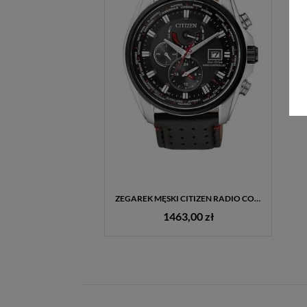
ZEGAREK MĘSKI CITIZEN RADIO CONTROLLED ECO-DRIVE AT9036-08E + GRAWER GRATIS
1463,00 zł