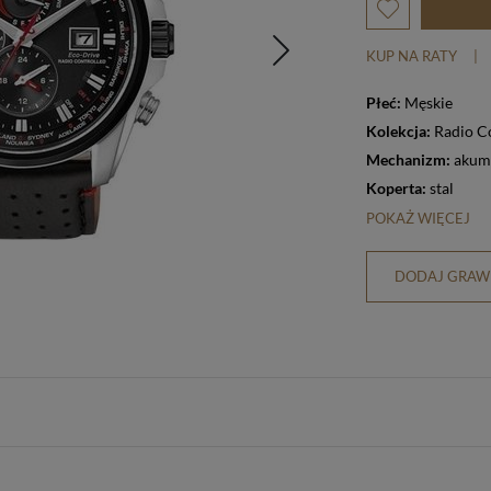
KUP NA RATY
|
Płeć:
Męskie
Kolekcja:
Radio C
Mechanizm:
akum
Koperta:
stal
POKAŻ WIĘCEJ
DODAJ GRAWE