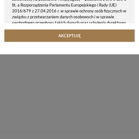
lit. a Rozporządzenia Parlamentu Europejskiego i Rady (UE)
2016/679 z 27.04.2016 r. w sprawie ochrony osób fizycznych w
związku z przetwarzaniem danych osobowych i w sprawie
swobodnego przepływu takich danych oraz uchylenia dyrektywy
95/46/WE (ogólne rozporządzenie o ochronie danych, tj. RODO).
Odbiorcy danych
AKCEPTUJĘ
Twoje dane osobowe możemy udostępniać hostingodawcy. Takie
podmioty przetwarzają dane na podstawie umowy z nami i tylko
zgodnie z naszymi poleceniami. Przekazujemy Twoje dane poza
teren Polski/UE/Europejskiego Obszaru Gospodarczego.
Okres przechowywania danych
Twoje dane przechowujemy do czasu posiadania udzielonej przez
Ciebie zgody.
Twoje prawa
Przysługuje Ci prawo dostępu do swoich danych oraz otrzymania
ich kopii, prawo do sprostowania (poprawiania) swoich danych,
prawo do usunięcia danych (jeżeli Twoim zdaniem nie ma
podstaw do tego, abyśmy przetwarzali Twoje dane, możesz
zażądać, abyśmy je usunęli), prawo do ograniczenia
przetwarzania danych (możesz zażądać, abyśmy ograniczyli
przetwarzanie Twoich danych osobowych wyłącznie do ich
przechowywania lub wykonywania uzgodnionych z Tobą działań,
jeżeli Twoim zdaniem mamy nieprawidłowe dane na Twój temat