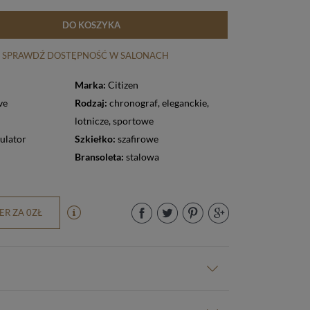
DO KOSZYKA
SPRAWDŹ DOSTĘPNOŚĆ W SALONACH
Marka:
Citizen
ve
Rodzaj:
chronograf
,
eleganckie
,
lotnicze
,
sportowe
ulator
Szkiełko:
szafirowe
Bransoleta:
stalowa
R ZA 0ZŁ