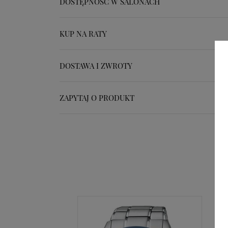
DOSTĘPNOŚĆ W SALONACH
KUP NA RATY
DOSTAWA I ZWROTY
ZAPYTAJ O PRODUKT