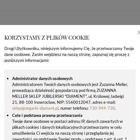
KORZYSTAMY Z PLIKÓW COOKIE
Drogi Użytkowniku, niniejszym informujemy Cię, że przetwarzamy Twoje
dane osobowe. Zanim wejdziesz na naszą stronę, zapoznaj się proszę z
poniższymi informacjami:
Administrator danych osobowych
Administratorem Twoich danych osobowych jest Zuzanna Meller,
prowadząca działalność gospodarczą pod firmą ZUZANNA
OSTATNIO OGLĄDANE PRODUKTY
MELLER SKLEP JUBILERSKI "DIAMENT", ul. Królowej Jadwigi
21, 88-100 Inowrocław, NIP: 5560012047, adres e-mail:
sklep@zegarki-diament.pl
, numer telefonu:
730-949-730
.
Cele i podstawa prawna przetwarzania
Twoje dane osobowe w postaci adresu IP, danych zawartych w
plikach cookies i danych lokalizacyjnych przetwarzamy w celu
umożliwienia Ci wejścia na naszą stronę i przeglądania jej
zawartości, na podstawie Twojej zgody – podstawa z art. 6 ust. 1