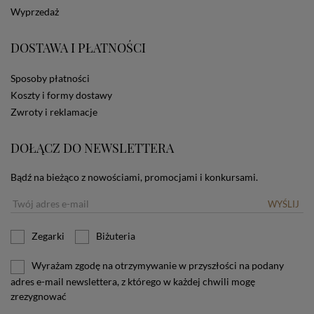
dotyczących cookies oznacza, że będą one
Wyprzedaż
zamieszczane w urządzeniu końcowym każdego
użytkownika. Jeżeli użytkownik nie wyraża zgody na
stosowanie plików cookies powinien zmienić
DOSTAWA I PŁATNOŚCI
ustawienia swojej przeglądarki.
Tu znajduje się więcej
informacji o plikach cookies.
Sposoby płatności
Koszty i formy dostawy
Zwroty i reklamacje
DOŁĄCZ DO NEWSLETTERA
Bądź na bieżąco z nowościami, promocjami i konkursami.
WYŚLIJ
Zegarki
Biżuteria
Wyrażam zgodę na otrzymywanie w przyszłości na podany
adres e-mail newslettera, z którego w każdej chwili mogę
zrezygnować