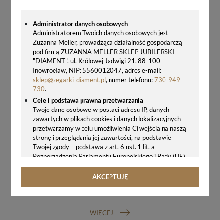
Administrator danych osobowych
Administratorem Twoich danych osobowych jest
Zuzanna Meller, prowadząca działalność gospodarczą
pod firmą ZUZANNA MELLER SKLEP JUBILERSKI
"DIAMENT", ul. Królowej Jadwigi 21, 88-100
Inowrocław, NIP: 5560012047, adres e-mail:
sklep@zegarki-diament.pl
, numer telefonu:
730-949-
730
.
Cele i podstawa prawna przetwarzania
ZEGAREK MĘSKI CITIZEN TSUYOSA NJ0151-88X BLUE GRADIENT AUTOMATIC SAPPHIRE + GRAWER GRATIS
Twoje dane osobowe w postaci adresu IP, danych
1590,00 zł
zawartych w plikach cookies i danych lokalizacyjnych
przetwarzamy w celu umożliwienia Ci wejścia na naszą
stronę i przeglądania jej zawartości, na podstawie
Twojej zgody – podstawa z art. 6 ust. 1 lit. a
Rozporządzenia Parlamentu Europejskiego i Rady (UE)
2016/679 z 27.04.2016 r. w sprawie ochrony osób
fizycznych w związku z przetwarzaniem danych
AKCEPTUJĘ
osobowych i w sprawie swobodnego przepływu takich
GWARANCJA ORYGINALNOŚCI ZEGARKA
danych oraz uchylenia dyrektywy 95/46/WE (ogólne
rozporządzenie o ochronie danych, tj. RODO).
WIĘCEJ
Odbiorcy danych