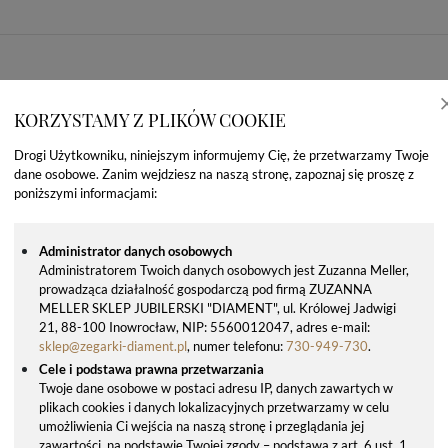
KORZYSTAMY Z PLIKÓW COOKIE
Drogi Użytkowniku, niniejszym informujemy Cię, że przetwarzamy Twoje
dane osobowe. Zanim wejdziesz na naszą stronę, zapoznaj się proszę z
poniższymi informacjami:
Administrator danych osobowych
Administratorem Twoich danych osobowych jest Zuzanna Meller,
prowadząca działalność gospodarczą pod firmą ZUZANNA
OSTATNIO OGLĄDANE PRODUKTY
MELLER SKLEP JUBILERSKI "DIAMENT", ul. Królowej Jadwigi
21, 88-100 Inowrocław, NIP: 5560012047, adres e-mail:
sklep@zegarki-diament.pl
, numer telefonu:
730-949-730
.
Cele i podstawa prawna przetwarzania
Twoje dane osobowe w postaci adresu IP, danych zawartych w
plikach cookies i danych lokalizacyjnych przetwarzamy w celu
umożliwienia Ci wejścia na naszą stronę i przeglądania jej
zawartości, na podstawie Twojej zgody – podstawa z art. 6 ust. 1