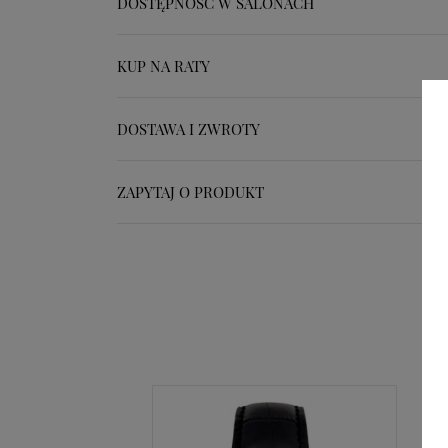
DOSTĘPNOŚĆ W SALONACH
KUP NA RATY
DOSTAWA I ZWROTY
ZAPYTAJ O PRODUKT