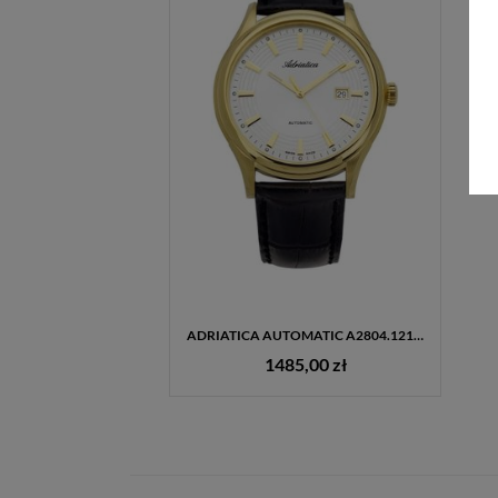
ADRIATICA AUTOMATIC A2804.1213A – ELEGANCKI ZEGAREK AUTOMATYCZNY ZE SZKŁEM SZAFIROWYM + GRAWER GRATIS
1485,00 zł