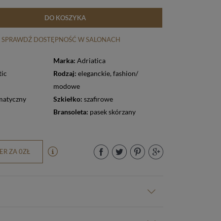
DO KOSZYKA
SPRAWDŹ DOSTĘPNOŚĆ W SALONACH
Marka:
Adriatica
ic
Rodzaj:
eleganckie
,
fashion/
modowe
matyczny
Szkiełko:
szafirowe
Bransoleta:
pasek skórzany
R ZA 0ZŁ