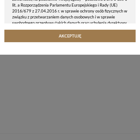
lit. a Rozporządzenia Parlamentu Europejskiego i Rady (UE)
2016/679 z 27.04.2016 r. w sprawie ochrony osób fizycznych w
związku z przetwarzaniem danych osobowych i w sprawie
swobodnego przepływu takich danych oraz uchylenia dyrektywy
95/46/WE (ogólne rozporządzenie o ochronie danych, tj. RODO).
Odbiorcy danych
AKCEPTUJĘ
Twoje dane osobowe możemy udostępniać hostingodawcy. Takie
podmioty przetwarzają dane na podstawie umowy z nami i tylko
zgodnie z naszymi poleceniami. Przekazujemy Twoje dane poza
teren Polski/UE/Europejskiego Obszaru Gospodarczego.
Okres przechowywania danych
Twoje dane przechowujemy do czasu posiadania udzielonej przez
Ciebie zgody.
Twoje prawa
Przysługuje Ci prawo dostępu do swoich danych oraz otrzymania
ich kopii, prawo do sprostowania (poprawiania) swoich danych,
prawo do usunięcia danych (jeżeli Twoim zdaniem nie ma
podstaw do tego, abyśmy przetwarzali Twoje dane, możesz
zażądać, abyśmy je usunęli), prawo do ograniczenia
przetwarzania danych (możesz zażądać, abyśmy ograniczyli
przetwarzanie Twoich danych osobowych wyłącznie do ich
przechowywania lub wykonywania uzgodnionych z Tobą działań,
jeżeli Twoim zdaniem mamy nieprawidłowe dane na Twój temat