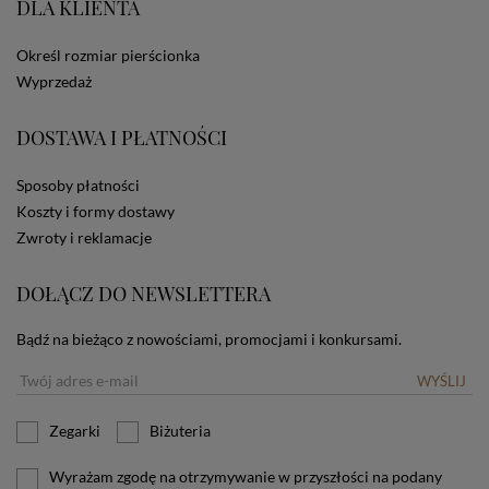
DLA KLIENTA
ze Sklepu bez zmiany ustawień w przeglądarce
dotyczących cookies oznacza, że będą one
zamieszczane w urządzeniu końcowym każdego
Określ rozmiar pierścionka
użytkownika. Jeżeli użytkownik nie wyraża zgody na
Wyprzedaż
stosowanie plików cookies powinien zmienić
ustawienia swojej przeglądarki.
Tu znajduje się więcej
DOSTAWA I PŁATNOŚCI
informacji o plikach cookies.
Sposoby płatności
Koszty i formy dostawy
Zwroty i reklamacje
DOŁĄCZ DO NEWSLETTERA
Bądź na bieżąco z nowościami, promocjami i konkursami.
WYŚLIJ
Zegarki
Biżuteria
Wyrażam zgodę na otrzymywanie w przyszłości na podany