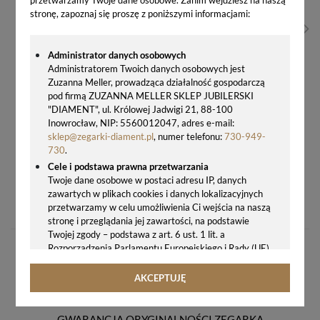
stronę, zapoznaj się proszę z poniższymi informacjami:
Administrator danych osobowych
Administratorem Twoich danych osobowych jest
Zuzanna Meller, prowadząca działalność gospodarczą
pod firmą ZUZANNA MELLER SKLEP JUBILERSKI
"DIAMENT", ul. Królowej Jadwigi 21, 88-100
Inowrocław, NIP: 5560012047, adres e-mail:
sklep@zegarki-diament.pl
, numer telefonu:
730-949-
730
.
Cele i podstawa prawna przetwarzania
Twoje dane osobowe w postaci adresu IP, danych
ZEGAREK LORUS CLASSIC LADY RH749BX9 ZEGAREK DAMSKI Z RÓŻOWĄ TARCZĄ I STALOWĄ BRANSOLETĄ
zawartych w plikach cookies i danych lokalizacyjnych
291,00 zł
przetwarzamy w celu umożliwienia Ci wejścia na naszą
stronę i przeglądania jej zawartości, na podstawie
Twojej zgody – podstawa z art. 6 ust. 1 lit. a
Rozporządzenia Parlamentu Europejskiego i Rady (UE)
2016/679 z 27.04.2016 r. w sprawie ochrony osób
fizycznych w związku z przetwarzaniem danych
AKCEPTUJĘ
osobowych i w sprawie swobodnego przepływu takich
danych oraz uchylenia dyrektywy 95/46/WE (ogólne
rozporządzenie o ochronie danych, tj. RODO).
GWARANCJA ORYGINALNOŚCI ZEGARKA