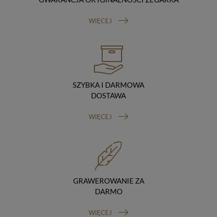
Odbiorcy danych
Twoje dane osobowe możemy udostępniać
WIĘCEJ
hostingodawcy. Takie podmioty przetwarzają dane na
podstawie umowy z nami i tylko zgodnie z naszymi
poleceniami. Przekazujemy Twoje dane poza teren
Polski/UE/Europejskiego Obszaru Gospodarczego.
Okres przechowywania danych
Twoje dane przechowujemy do czasu posiadania
udzielonej przez Ciebie zgody.
SZYBKA I DARMOWA
Twoje prawa
DOSTAWA
Przysługuje Ci prawo dostępu do swoich danych oraz
otrzymania ich kopii, prawo do sprostowania
WIĘCEJ
(poprawiania) swoich danych, prawo do usunięcia
danych (jeżeli Twoim zdaniem nie ma podstaw do tego,
abyśmy przetwarzali Twoje dane, możesz zażądać,
abyśmy je usunęli), prawo do ograniczenia
przetwarzania danych (możesz zażądać, abyśmy
ograniczyli przetwarzanie Twoich danych osobowych
wyłącznie do ich przechowywania lub wykonywania
GRAWEROWANIE ZA
uzgodnionych z Tobą działań, jeżeli Twoim zdaniem
DARMO
mamy nieprawidłowe dane na Twój temat lub
przetwarzamy je bezpodstawnie), prawo do wniesienia
WIĘCEJ
sprzeciwu wobec przetwarzania danych, prawo do