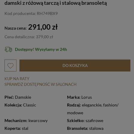
damski z różową tarczą i stalową bransoletą
Kod producenta: RH749BX9
291,00 zł
Nasza cena:
Cena detaliczna: 379,00 zł
Dostępny! Wysyłamy w 24h
DO KOSZYKA
KUP NA RATY
SPRAWDŹ DOSTĘPNOŚĆ W SALONACH
Płeć:
Damskie
Marka:
Lorus
Kolekcja:
Classic
Rodzaj:
eleganckie
,
fashion/
modowe
Mechanizm:
kwarcowy
Szkiełko:
szafirowe
Koperta:
stal
Bransoleta:
stalowa