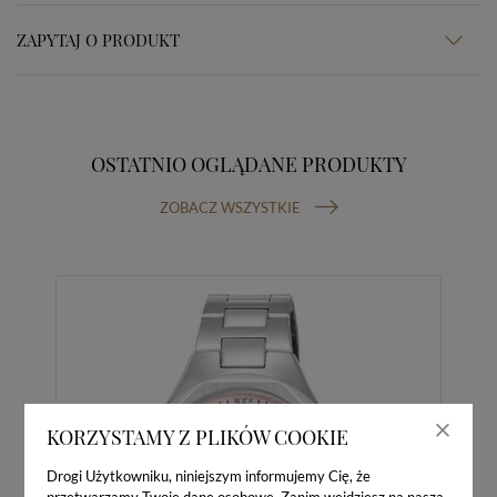
ZAPYTAJ O PRODUKT
OSTATNIO OGLĄDANE PRODUKTY
ZOBACZ WSZYSTKIE
KORZYSTAMY Z PLIKÓW COOKIE
Drogi Użytkowniku, niniejszym informujemy Cię, że
przetwarzamy Twoje dane osobowe. Zanim wejdziesz na naszą