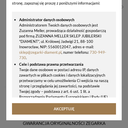
stronę, zapoznaj się proszę z poniższymi informacjami:
Administrator danych osobowych
Administratorem Twoich danych osobowych jest
Zuzanna Meller, prowadząca działalność gospodarczą
pod firmą ZUZANNA MELLER SKLEP JUBILERSKI
"DIAMENT", ul. Królowej Jadwigi 21, 88-100
Inowrocław, NIP: 5560012047, adres e-mail:
sklep@zegarki-diament.pl
, numer telefonu:
730-949-
730
.
Cele i podstawa prawna przetwarzania
Twoje dane osobowe w postaci adresu IP, danych
ZEGAREK DLA DZIEWCZYNKI RÓŻOWY LORUS SPORT R2387HX9
zawartych w plikach cookies i danych lokalizacyjnych
107,00 zł
przetwarzamy w celu umożliwienia Ci wejścia na naszą
stronę i przeglądania jej zawartości, na podstawie
Twojej zgody – podstawa z art. 6 ust. 1 lit. a
Rozporządzenia Parlamentu Europejskiego i Rady (UE)
2016/679 z 27.04.2016 r. w sprawie ochrony osób
fizycznych w związku z przetwarzaniem danych
AKCEPTUJĘ
osobowych i w sprawie swobodnego przepływu takich
danych oraz uchylenia dyrektywy 95/46/WE (ogólne
GWARANCJA ORYGINALNOŚCI ZEGARKA
rozporządzenie o ochronie danych, tj. RODO).