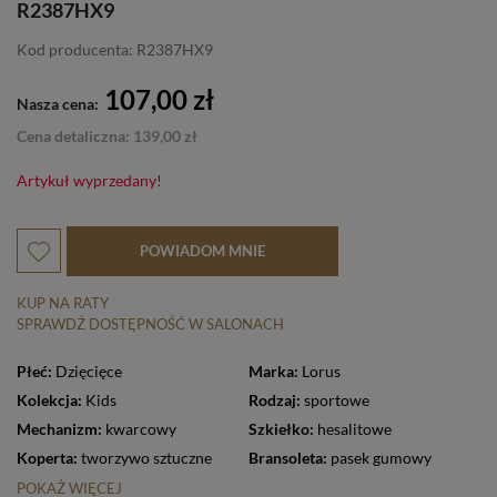
R2387HX9
Kod producenta: R2387HX9
107,00 zł
Nasza cena:
Cena detaliczna: 139,00 zł
Artykuł wyprzedany!
POWIADOM MNIE
KUP NA RATY
SPRAWDŹ DOSTĘPNOŚĆ W SALONACH
Płeć:
Dzięcięce
Marka:
Lorus
Kolekcja:
Kids
Rodzaj:
sportowe
Mechanizm:
kwarcowy
Szkiełko:
hesalitowe
Koperta:
tworzywo sztuczne
Bransoleta:
pasek gumowy
POKAŻ WIĘCEJ