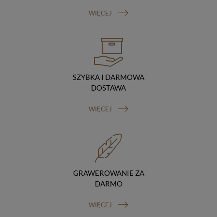
Odbiorcy danych
WIĘCEJ
Twoje dane osobowe możemy udostępniać
hostingodawcy. Takie podmioty przetwarzają dane na
podstawie umowy z nami i tylko zgodnie z naszymi
poleceniami. Przekazujemy Twoje dane poza teren
Polski/UE/Europejskiego Obszaru Gospodarczego.
Okres przechowywania danych
Twoje dane przechowujemy do czasu posiadania
SZYBKA I DARMOWA
udzielonej przez Ciebie zgody.
DOSTAWA
Twoje prawa
Przysługuje Ci prawo dostępu do swoich danych oraz
WIĘCEJ
otrzymania ich kopii, prawo do sprostowania
(poprawiania) swoich danych, prawo do usunięcia
danych (jeżeli Twoim zdaniem nie ma podstaw do tego,
abyśmy przetwarzali Twoje dane, możesz zażądać,
abyśmy je usunęli), prawo do ograniczenia
przetwarzania danych (możesz zażądać, abyśmy
ograniczyli przetwarzanie Twoich danych osobowych
GRAWEROWANIE ZA
wyłącznie do ich przechowywania lub wykonywania
uzgodnionych z Tobą działań, jeżeli Twoim zdaniem
DARMO
mamy nieprawidłowe dane na Twój temat lub
przetwarzamy je bezpodstawnie), prawo do wniesienia
WIĘCEJ
sprzeciwu wobec przetwarzania danych, prawo do