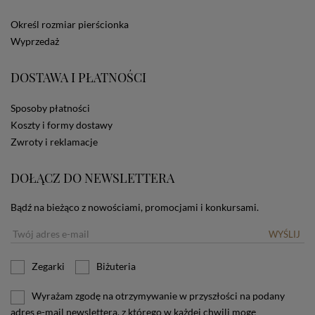
ze Sklepu bez zmiany ustawień w przeglądarce
dotyczących cookies oznacza, że będą one
Określ rozmiar pierścionka
zamieszczane w urządzeniu końcowym każdego
Wyprzedaż
użytkownika. Jeżeli użytkownik nie wyraża zgody na
stosowanie plików cookies powinien zmienić
ustawienia swojej przeglądarki.
Tu znajduje się więcej
DOSTAWA I PŁATNOŚCI
informacji o plikach cookies.
Sposoby płatności
Koszty i formy dostawy
Zwroty i reklamacje
DOŁĄCZ DO NEWSLETTERA
Bądź na bieżąco z nowościami, promocjami i konkursami.
WYŚLIJ
Zegarki
Biżuteria
Wyrażam zgodę na otrzymywanie w przyszłości na podany
adres e-mail newslettera, z którego w każdej chwili mogę