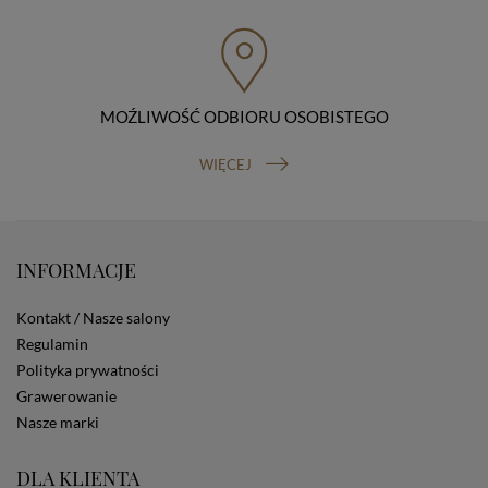
przenoszenia danych, prawo do wniesienia skargi do
organu nadzorczego (Prezesa Urzędu Ochrony Danych
Osobowych, ul. Stawki 2, 00-193 Warszawa) oraz
prawo do cofnięcia zgody na przetwarzanie danych
osobowych (masz prawo cofnięcia zgody na
przetwarzanie danych w dowolnym momencie;
MOŹLIWOŚĆ ODBIORU OSOBISTEGO
cofnięcie zgody nie ma wpływu na zgodność z prawem
przetwarzania, którego dokonano na podstawie Twojej
WIĘCEJ
zgody przed jej cofnięciem). W celu wykonania swoich
praw skieruj do nas odpowiednie żądanie.
Informacja o dobrowolności podania danych
Podanie przez Ciebie danych jest dobrowolne. Jeżeli
nie podasz danych, nie będziesz mógł przeglądać
INFORMACJE
zawartości naszej strony
Zautomatyzowane podejmowanie decyzji
Kontakt / Nasze salony
Na stronie Sklepu są wykorzystywane pliki cookies.
Regulamin
Stosowane są one w celach zapewnienia maksymalnej
wygody wszystkich użytkowników (w tym Kupujących)
Polityka prywatności
przy korzystaniu ze Sklepu (zapamiętywanie
Grawerowanie
preferencji i ustawień na stronie, zbieranie
Nasze marki
anonimowych danych dla celów reklamowych i
statystycznych, także przez inne portale, w tym
portale społecznościowe, np. Facebook). Korzystanie
DLA KLIENTA