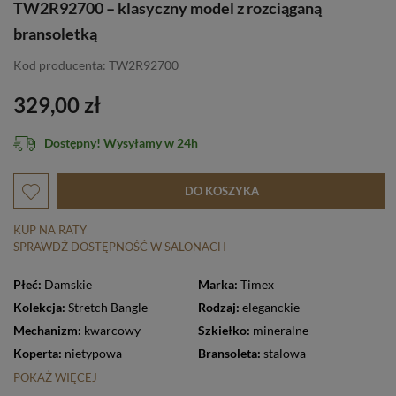
TW2R92700 – klasyczny model z rozciąganą
bransoletką
Kod producenta: TW2R92700
329,00 zł
Dostępny! Wysyłamy w 24h
DO KOSZYKA
KUP NA RATY
SPRAWDŹ DOSTĘPNOŚĆ W SALONACH
Płeć:
Damskie
Marka:
Timex
Kolekcja:
Stretch Bangle
Rodzaj:
eleganckie
Mechanizm:
kwarcowy
Szkiełko:
mineralne
Koperta:
nietypowa
Bransoleta:
stalowa
POKAŻ WIĘCEJ