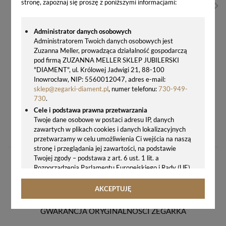
stronę, zapoznaj się proszę z poniższymi informacjami:
Administrator danych osobowych
Administratorem Twoich danych osobowych jest
Zuzanna Meller, prowadząca działalność gospodarczą
pod firmą ZUZANNA MELLER SKLEP JUBILERSKI
"DIAMENT", ul. Królowej Jadwigi 21, 88-100
Inowrocław, NIP: 5560012047, adres e-mail:
sklep@zegarki-diament.pl
, numer telefonu:
730-949-
730
.
Cele i podstawa prawna przetwarzania
ZEGAREK DAMSKI TIMEX FASHION STRETCH BANGLE TW2R92700 – KLASYCZNY MODEL Z ROZCIĄGANĄ BRANSOLETKĄ
Twoje dane osobowe w postaci adresu IP, danych
zawartych w plikach cookies i danych lokalizacyjnych
329,00 zł
przetwarzamy w celu umożliwienia Ci wejścia na naszą
stronę i przeglądania jej zawartości, na podstawie
Twojej zgody – podstawa z art. 6 ust. 1 lit. a
Rozporządzenia Parlamentu Europejskiego i Rady (UE)
2016/679 z 27.04.2016 r. w sprawie ochrony osób
fizycznych w związku z przetwarzaniem danych
AKCEPTUJĘ
osobowych i w sprawie swobodnego przepływu takich
danych oraz uchylenia dyrektywy 95/46/WE (ogólne
GWARANCJA ORYGINALNOŚCI ZEGARKA
rozporządzenie o ochronie danych, tj. RODO).