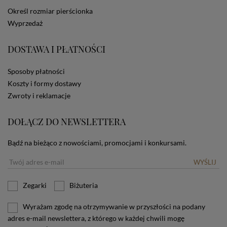
dotyczących cookies oznacza, że będą one
Określ rozmiar pierścionka
zamieszczane w urządzeniu końcowym każdego
Wyprzedaż
użytkownika. Jeżeli użytkownik nie wyraża zgody na
stosowanie plików cookies powinien zmienić
ustawienia swojej przeglądarki.
Tu znajduje się więcej
DOSTAWA I PŁATNOŚCI
informacji o plikach cookies.
Sposoby płatności
Koszty i formy dostawy
Zwroty i reklamacje
DOŁĄCZ DO NEWSLETTERA
Bądź na bieżąco z nowościami, promocjami i konkursami.
WYŚLIJ
Zegarki
Biżuteria
Wyrażam zgodę na otrzymywanie w przyszłości na podany
adres e-mail newslettera, z którego w każdej chwili mogę