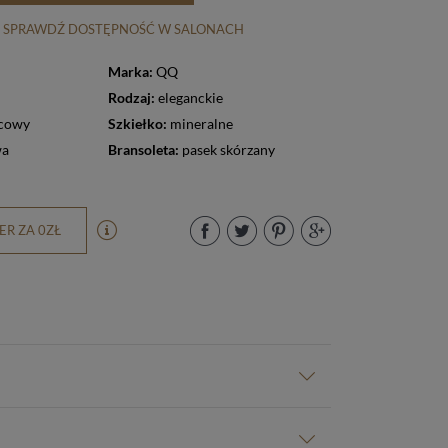
SPRAWDŹ DOSTĘPNOŚĆ W SALONACH
Marka:
QQ
Rodzaj:
eleganckie
cowy
Szkiełko:
mineralne
wa
Bransoleta:
pasek skórzany
R ZA 0ZŁ