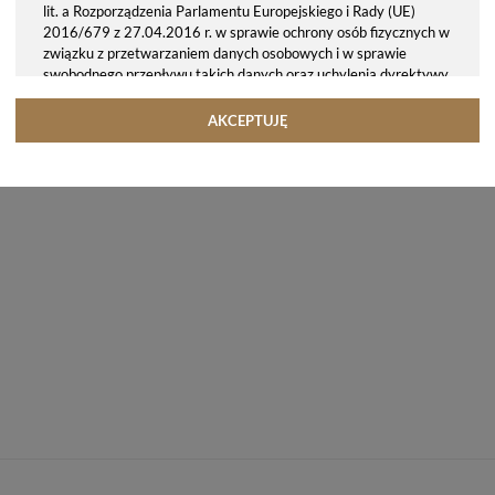
lit. a Rozporządzenia Parlamentu Europejskiego i Rady (UE)
2016/679 z 27.04.2016 r. w sprawie ochrony osób fizycznych w
związku z przetwarzaniem danych osobowych i w sprawie
swobodnego przepływu takich danych oraz uchylenia dyrektywy
95/46/WE (ogólne rozporządzenie o ochronie danych, tj. RODO).
Odbiorcy danych
AKCEPTUJĘ
Twoje dane osobowe możemy udostępniać hostingodawcy. Takie
podmioty przetwarzają dane na podstawie umowy z nami i tylko
zgodnie z naszymi poleceniami. Przekazujemy Twoje dane poza
teren Polski/UE/Europejskiego Obszaru Gospodarczego.
Okres przechowywania danych
Twoje dane przechowujemy do czasu posiadania udzielonej przez
Ciebie zgody.
Twoje prawa
Przysługuje Ci prawo dostępu do swoich danych oraz otrzymania
ich kopii, prawo do sprostowania (poprawiania) swoich danych,
prawo do usunięcia danych (jeżeli Twoim zdaniem nie ma
podstaw do tego, abyśmy przetwarzali Twoje dane, możesz
zażądać, abyśmy je usunęli), prawo do ograniczenia
przetwarzania danych (możesz zażądać, abyśmy ograniczyli
przetwarzanie Twoich danych osobowych wyłącznie do ich
przechowywania lub wykonywania uzgodnionych z Tobą działań,
jeżeli Twoim zdaniem mamy nieprawidłowe dane na Twój temat