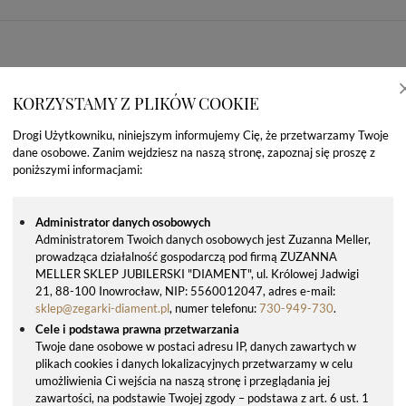
KORZYSTAMY Z PLIKÓW COOKIE
Drogi Użytkowniku, niniejszym informujemy Cię, że przetwarzamy Twoje
dane osobowe. Zanim wejdziesz na naszą stronę, zapoznaj się proszę z
poniższymi informacjami:
Administrator danych osobowych
Administratorem Twoich danych osobowych jest Zuzanna Meller,
prowadząca działalność gospodarczą pod firmą ZUZANNA
OSTATNIO OGLĄDANE PRODUKTY
MELLER SKLEP JUBILERSKI "DIAMENT", ul. Królowej Jadwigi
21, 88-100 Inowrocław, NIP: 5560012047, adres e-mail:
sklep@zegarki-diament.pl
, numer telefonu:
730-949-730
.
Cele i podstawa prawna przetwarzania
Twoje dane osobowe w postaci adresu IP, danych zawartych w
plikach cookies i danych lokalizacyjnych przetwarzamy w celu
umożliwienia Ci wejścia na naszą stronę i przeglądania jej
zawartości, na podstawie Twojej zgody – podstawa z art. 6 ust. 1