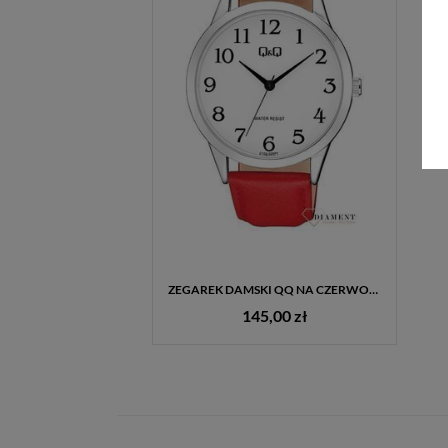
ZEGAREK DAMSKI QQ NA CZERWONYM PASKU Z CYFRAMI WYRAŹNY C10A-029P
145,00 zł