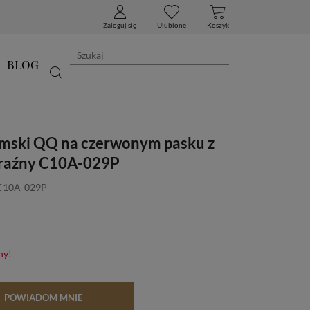
Zaloguj się
Ulubione
Koszyk
BLOG
mski QQ na czerwonym pasku z
yraźny C10A-029P
 C10A-029P
ny!
POWIADOM MNIE