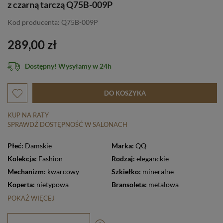
z czarną tarczą Q75B-009P
Kod producenta: Q75B-009P
289,00 zł
Dostępny! Wysyłamy w 24h
DO KOSZYKA
KUP NA RATY
SPRAWDŹ DOSTĘPNOŚĆ W SALONACH
Płeć:
Damskie
Marka:
QQ
Kolekcja:
Fashion
Rodzaj:
eleganckie
Mechanizm:
kwarcowy
Szkiełko:
mineralne
Koperta:
nietypowa
Bransoleta:
metalowa
POKAŻ WIĘCEJ