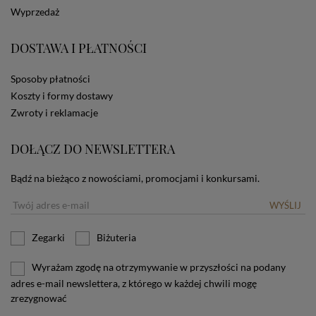
dotyczących cookies oznacza, że będą one
Wyprzedaż
zamieszczane w urządzeniu końcowym każdego
użytkownika. Jeżeli użytkownik nie wyraża zgody na
stosowanie plików cookies powinien zmienić
DOSTAWA I PŁATNOŚCI
ustawienia swojej przeglądarki.
Tu znajduje się więcej
informacji o plikach cookies.
Sposoby płatności
Koszty i formy dostawy
Zwroty i reklamacje
DOŁĄCZ DO NEWSLETTERA
Bądź na bieżąco z nowościami, promocjami i konkursami.
WYŚLIJ
Zegarki
Biżuteria
Wyrażam zgodę na otrzymywanie w przyszłości na podany
adres e-mail newslettera, z którego w każdej chwili mogę
zrezygnować