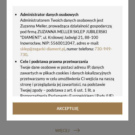
Administrator danych osobowych
Administratorem Twoich danych osobowych jest
Zuzanna Meller, prowadząca działalność gospodarczą
pod firmą ZUZANNA MELLER SKLEP JUBILERSKI
"DIAMENT", ul. Królowej Jadwigi 21, 88-100
Inowrocław, NIP: 5560012047, adres e-mail:
sklep@zegarki-diament.pl
, numer telefonu:
730-949-
730
.
Cele i podstawa prawna przetwarzania
ZEGAREK DAMSKI QQ NA BRANSOLECIE W ZŁOTYM KOLORZE Z CZARNĄ TARCZĄ Q75B-009P
Twoje dane osobowe w postaci adresu IP, danych
289,00 zł
zawartych w plikach cookies i danych lokalizacyjnych
przetwarzamy w celu umożliwienia Ci wejścia na naszą
stronę i przeglądania jej zawartości, na podstawie
Twojej zgody – podstawa z art. 6 ust. 1 lit. a
Rozporządzenia Parlamentu Europejskiego i Rady (UE)
2016/679 z 27.04.2016 r. w sprawie ochrony osób
fizycznych w związku z przetwarzaniem danych
AKCEPTUJĘ
osobowych i w sprawie swobodnego przepływu takich
GWARANCJA ORYGINALNOŚCI ZEGARKA
danych oraz uchylenia dyrektywy 95/46/WE (ogólne
rozporządzenie o ochronie danych, tj. RODO).
WIĘCEJ
Odbiorcy danych