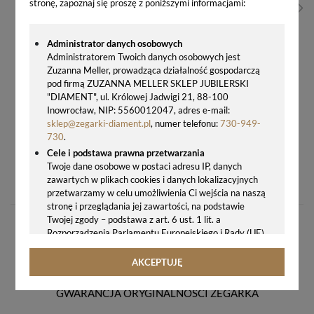
stronę, zapoznaj się proszę z poniższymi informacjami:
Administrator danych osobowych
Administratorem Twoich danych osobowych jest
Zuzanna Meller, prowadząca działalność gospodarczą
pod firmą ZUZANNA MELLER SKLEP JUBILERSKI
"DIAMENT", ul. Królowej Jadwigi 21, 88-100
Inowrocław, NIP: 5560012047, adres e-mail:
sklep@zegarki-diament.pl
, numer telefonu:
730-949-
730
.
Cele i podstawa prawna przetwarzania
ZEGAREK DAMSKI QQ AA37-007
Twoje dane osobowe w postaci adresu IP, danych
zawartych w plikach cookies i danych lokalizacyjnych
245,00 zł
przetwarzamy w celu umożliwienia Ci wejścia na naszą
stronę i przeglądania jej zawartości, na podstawie
Twojej zgody – podstawa z art. 6 ust. 1 lit. a
Rozporządzenia Parlamentu Europejskiego i Rady (UE)
2016/679 z 27.04.2016 r. w sprawie ochrony osób
fizycznych w związku z przetwarzaniem danych
AKCEPTUJĘ
osobowych i w sprawie swobodnego przepływu takich
danych oraz uchylenia dyrektywy 95/46/WE (ogólne
GWARANCJA ORYGINALNOŚCI ZEGARKA
rozporządzenie o ochronie danych, tj. RODO).