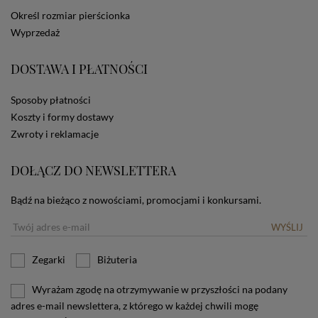
dotyczących cookies oznacza, że będą one
Określ rozmiar pierścionka
zamieszczane w urządzeniu końcowym każdego
Wyprzedaż
użytkownika. Jeżeli użytkownik nie wyraża zgody na
stosowanie plików cookies powinien zmienić
ustawienia swojej przeglądarki.
Tu znajduje się więcej
DOSTAWA I PŁATNOŚCI
informacji o plikach cookies.
Sposoby płatności
Koszty i formy dostawy
Zwroty i reklamacje
DOŁĄCZ DO NEWSLETTERA
Bądź na bieżąco z nowościami, promocjami i konkursami.
WYŚLIJ
Zegarki
Biżuteria
Wyrażam zgodę na otrzymywanie w przyszłości na podany
adres e-mail newslettera, z którego w każdej chwili mogę