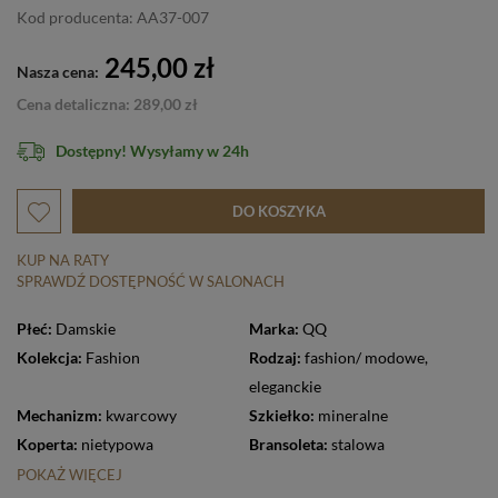
Kod producenta: AA37-007
245,00 zł
Nasza cena:
Cena detaliczna: 289,00 zł
Dostępny! Wysyłamy w 24h
DO KOSZYKA
KUP NA RATY
SPRAWDŹ DOSTĘPNOŚĆ W SALONACH
Płeć:
Damskie
Marka:
QQ
Kolekcja:
Fashion
Rodzaj:
fashion/ modowe
,
eleganckie
Mechanizm:
kwarcowy
Szkiełko:
mineralne
Koperta:
nietypowa
Bransoleta:
stalowa
POKAŻ WIĘCEJ