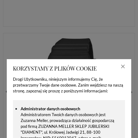
KORZYSTAMY Z PLIKÓW COOKIE
Drogi Użytkowniku, niniejszym informujemy Cię, że
przetwarzamy Twoje dane osobowe. Zanim wejdziesz na naszą
stronę, zapoznaj się proszę z poniższymi informacjami:
ZEGAREK MŁODZIEŻOWY G-SHOCK CASIO GMA-P2100BA-2AER NIEBIESKI ANALOGOWO-CYFROWY 200M
479,00 zł
Administrator danych osobowych
Administratorem Twoich danych osobowych jest
Zuzanna Meller, prowadząca działalność gospodarczą
pod firmą ZUZANNA MELLER SKLEP JUBILERSKI
"DIAMENT", ul. Królowej Jadwigi 21, 88-100
Inowrocław, NIP: 5560012047, adres e-mail: