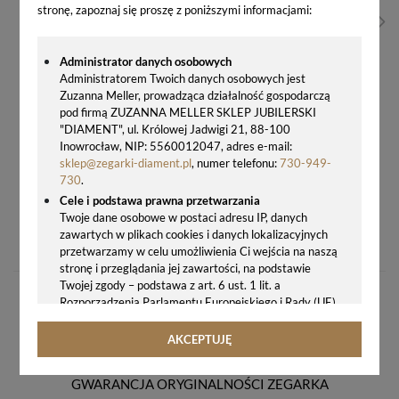
stronę, zapoznaj się proszę z poniższymi informacjami:
Administrator danych osobowych
Administratorem Twoich danych osobowych jest
Zuzanna Meller, prowadząca działalność gospodarczą
pod firmą ZUZANNA MELLER SKLEP JUBILERSKI
"DIAMENT", ul. Królowej Jadwigi 21, 88-100
Inowrocław, NIP: 5560012047, adres e-mail:
sklep@zegarki-diament.pl
, numer telefonu:
730-949-
730
.
Cele i podstawa prawna przetwarzania
Twoje dane osobowe w postaci adresu IP, danych
ZEGAREK DAMSKI NA ZŁOTEJ BRANSOLECIE TIMEMASTER 256-06
zawartych w plikach cookies i danych lokalizacyjnych
225,00 zł
przetwarzamy w celu umożliwienia Ci wejścia na naszą
stronę i przeglądania jej zawartości, na podstawie
Twojej zgody – podstawa z art. 6 ust. 1 lit. a
Rozporządzenia Parlamentu Europejskiego i Rady (UE)
2016/679 z 27.04.2016 r. w sprawie ochrony osób
fizycznych w związku z przetwarzaniem danych
AKCEPTUJĘ
osobowych i w sprawie swobodnego przepływu takich
danych oraz uchylenia dyrektywy 95/46/WE (ogólne
GWARANCJA ORYGINALNOŚCI ZEGARKA
rozporządzenie o ochronie danych, tj. RODO).