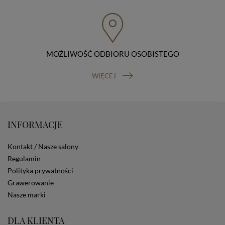
przenoszenia danych, prawo do wniesienia skargi do
organu nadzorczego (Prezesa Urzędu Ochrony Danych
Osobowych, ul. Stawki 2, 00-193 Warszawa) oraz
prawo do cofnięcia zgody na przetwarzanie danych
osobowych (masz prawo cofnięcia zgody na
przetwarzanie danych w dowolnym momencie;
MOŹLIWOŚĆ ODBIORU OSOBISTEGO
cofnięcie zgody nie ma wpływu na zgodność z prawem
przetwarzania, którego dokonano na podstawie Twojej
WIĘCEJ
zgody przed jej cofnięciem). W celu wykonania swoich
praw skieruj do nas odpowiednie żądanie.
Informacja o dobrowolności podania danych
Podanie przez Ciebie danych jest dobrowolne. Jeżeli
nie podasz danych, nie będziesz mógł przeglądać
INFORMACJE
zawartości naszej strony
Zautomatyzowane podejmowanie decyzji
Kontakt / Nasze salony
Na stronie Sklepu są wykorzystywane pliki cookies.
Regulamin
Stosowane są one w celach zapewnienia maksymalnej
wygody wszystkich użytkowników (w tym Kupujących)
Polityka prywatności
przy korzystaniu ze Sklepu (zapamiętywanie
Grawerowanie
preferencji i ustawień na stronie, zbieranie
Nasze marki
anonimowych danych dla celów reklamowych i
statystycznych, także przez inne portale, w tym
portale społecznościowe, np. Facebook). Korzystanie
DLA KLIENTA