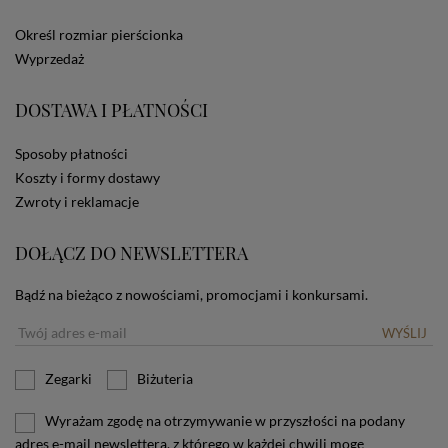
ze Sklepu bez zmiany ustawień w przeglądarce
dotyczących cookies oznacza, że będą one
Określ rozmiar pierścionka
zamieszczane w urządzeniu końcowym każdego
Wyprzedaż
użytkownika. Jeżeli użytkownik nie wyraża zgody na
stosowanie plików cookies powinien zmienić
ustawienia swojej przeglądarki.
Tu znajduje się więcej
DOSTAWA I PŁATNOŚCI
informacji o plikach cookies.
Sposoby płatności
Koszty i formy dostawy
Zwroty i reklamacje
DOŁĄCZ DO NEWSLETTERA
Bądź na bieżąco z nowościami, promocjami i konkursami.
WYŚLIJ
Zegarki
Biżuteria
Wyrażam zgodę na otrzymywanie w przyszłości na podany
adres e-mail newslettera, z którego w każdej chwili mogę