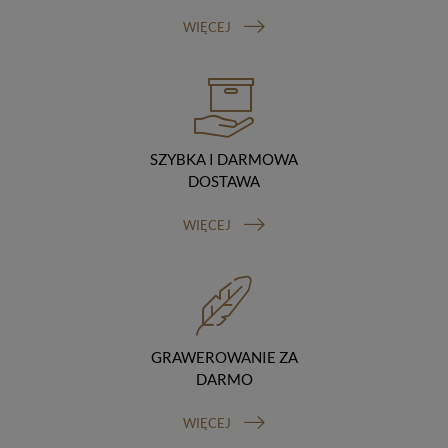
Odbiorcy danych
WIĘCEJ
Twoje dane osobowe możemy udostępniać
hostingodawcy. Takie podmioty przetwarzają dane na
podstawie umowy z nami i tylko zgodnie z naszymi
poleceniami. Przekazujemy Twoje dane poza teren
Polski/UE/Europejskiego Obszaru Gospodarczego.
Okres przechowywania danych
Twoje dane przechowujemy do czasu posiadania
SZYBKA I DARMOWA
udzielonej przez Ciebie zgody.
DOSTAWA
Twoje prawa
Przysługuje Ci prawo dostępu do swoich danych oraz
WIĘCEJ
otrzymania ich kopii, prawo do sprostowania
(poprawiania) swoich danych, prawo do usunięcia
danych (jeżeli Twoim zdaniem nie ma podstaw do tego,
abyśmy przetwarzali Twoje dane, możesz zażądać,
abyśmy je usunęli), prawo do ograniczenia
przetwarzania danych (możesz zażądać, abyśmy
ograniczyli przetwarzanie Twoich danych osobowych
GRAWEROWANIE ZA
wyłącznie do ich przechowywania lub wykonywania
uzgodnionych z Tobą działań, jeżeli Twoim zdaniem
DARMO
mamy nieprawidłowe dane na Twój temat lub
przetwarzamy je bezpodstawnie), prawo do wniesienia
WIĘCEJ
sprzeciwu wobec przetwarzania danych, prawo do