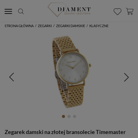
STRONA GŁÓWNA
/
ZEGARKI
/
ZEGARKI DAMSKIE
/
KLASYCZNE
Zegarek damski na złotej bransolecie Timemaster