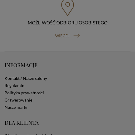
organu nadzorczego (Prezesa Urzędu Ochrony Danych
Osobowych, ul. Stawki 2, 00-193 Warszawa) oraz
prawo do cofnięcia zgody na przetwarzanie danych
osobowych (masz prawo cofnięcia zgody na
MOŹLIWOŚĆ ODBIORU OSOBISTEGO
przetwarzanie danych w dowolnym momencie;
cofnięcie zgody nie ma wpływu na zgodność z prawem
WIĘCEJ
przetwarzania, którego dokonano na podstawie Twojej
zgody przed jej cofnięciem). W celu wykonania swoich
praw skieruj do nas odpowiednie żądanie.
Informacja o dobrowolności podania danych
Podanie przez Ciebie danych jest dobrowolne. Jeżeli
INFORMACJE
nie podasz danych, nie będziesz mógł przeglądać
zawartości naszej strony
Kontakt / Nasze salony
Zautomatyzowane podejmowanie decyzji
Na stronie Sklepu są wykorzystywane pliki cookies.
Regulamin
Stosowane są one w celach zapewnienia maksymalnej
Polityka prywatności
wygody wszystkich użytkowników (w tym Kupujących)
Grawerowanie
przy korzystaniu ze Sklepu (zapamiętywanie
Nasze marki
preferencji i ustawień na stronie, zbieranie
anonimowych danych dla celów reklamowych i
statystycznych, także przez inne portale, w tym
DLA KLIENTA
portale społecznościowe, np. Facebook). Korzystanie
ze Sklepu bez zmiany ustawień w przeglądarce