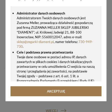
Administrator danych osobowych
Administratorem Twoich danych osobowych jest
Zuzanna Meller, prowadząca działalność gospodarczą
pod firmą ZUZANNA MELLER SKLEP JUBILERSKI
"DIAMENT", ul. Królowej Jadwigi 21, 88-100
Inowrocław, NIP: 5560012047, adres e-mail:
sklep@zegarki-diament.pl
, numer telefonu:
730-949-
730
.
Cele i podstawa prawna przetwarzania
Q&Q CLASSIC C169-104 – DAMSKI ZEGAREK NA CZARNYM PASKU ZŁOTY
Twoje dane osobowe w postaci adresu IP, danych
129,00 zł
zawartych w plikach cookies i danych lokalizacyjnych
przetwarzamy w celu umożliwienia Ci wejścia na naszą
stronę i przeglądania jej zawartości, na podstawie
Twojej zgody – podstawa z art. 6 ust. 1 lit. a
Rozporządzenia Parlamentu Europejskiego i Rady (UE)
2016/679 z 27.04.2016 r. w sprawie ochrony osób
fizycznych w związku z przetwarzaniem danych
AKCEPTUJĘ
osobowych i w sprawie swobodnego przepływu takich
GWARANCJA ORYGINALNOŚCI ZEGARKA
danych oraz uchylenia dyrektywy 95/46/WE (ogólne
rozporządzenie o ochronie danych, tj. RODO).
Odbiorcy danych
WIĘCEJ