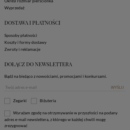
Określ rozmiar pierścionka
dotyczących cookies oznacza, że będą one
zamieszczane w urządzeniu końcowym każdego
Wyprzedaż
użytkownika. Jeżeli użytkownik nie wyraża zgody na
stosowanie plików cookies powinien zmienić
DOSTAWA I PŁATNOŚCI
ustawienia swojej przeglądarki.
Tu znajduje się więcej
informacji o plikach cookies.
Sposoby płatności
Koszty i formy dostawy
Zwroty i reklamacje
DOŁĄCZ DO NEWSLETTERA
Bądź na bieżąco z nowościami, promocjami i konkursami.
WYŚLIJ
Zegarki
Biżuteria
Wyrażam zgodę na otrzymywanie w przyszłości na podany
adres e-mail newslettera, z którego w każdej chwili mogę
zrezygnować