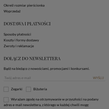
dotyczących cookies oznacza, że będą one
Określ rozmiar pierścionka
zamieszczane w urządzeniu końcowym każdego
Wyprzedaż
użytkownika. Jeżeli użytkownik nie wyraża zgody na
stosowanie plików cookies powinien zmienić
ustawienia swojej przeglądarki.
Tu znajduje się więcej
DOSTAWA I PŁATNOŚCI
informacji o plikach cookies.
Sposoby płatności
Koszty i formy dostawy
Zwroty i reklamacje
DOŁĄCZ DO NEWSLETTERA
Bądź na bieżąco z nowościami, promocjami i konkursami.
WYŚLIJ
Zegarki
Biżuteria
Wyrażam zgodę na otrzymywanie w przyszłości na podany
adres e-mail newslettera, z którego w każdej chwili mogę