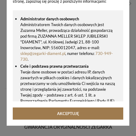
stronę, zapoznaj się proszę z poniższymi informacjami:
Administrator danych osobowych
Administratorem Twoich danych osobowych jest
Zuzanna Meller, prowadząca działalność gospodarczą
pod firmą ZUZANNA MELLER SKLEP JUBILERSKI
"DIAMENT", ul. Królowej Jadwigi 21, 88-100
Inowrocław, NIP: 5560012047, adres e-mail:
sklep@zegarki-diament.pl
, numer telefonu:
730-949-
730
.
Cele i podstawa prawna przetwarzania
ZEGAREK DAMSKI NA BRANSOLECIE JVD J4178.1 STALOWY
Twoje dane osobowe w postaci adresu IP, danych
zawartych w plikach cookies i danych lokalizacyjnych
199,00 zł
przetwarzamy w celu umożliwienia Ci wejścia na naszą
stronę i przeglądania jej zawartości, na podstawie
Twojej zgody – podstawa z art. 6 ust. 1 lit. a
Rozporządzenia Parlamentu Europejskiego i Rady (UE)
2016/679 z 27.04.2016 r. w sprawie ochrony osób
fizycznych w związku z przetwarzaniem danych
AKCEPTUJĘ
osobowych i w sprawie swobodnego przepływu takich
danych oraz uchylenia dyrektywy 95/46/WE (ogólne
GWARANCJA ORYGINALNOŚCI ZEGARKA
rozporządzenie o ochronie danych, tj. RODO).