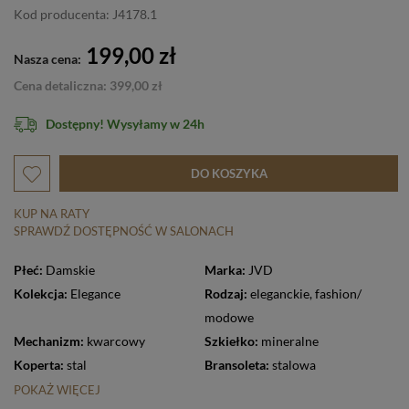
Kod producenta: J4178.1
199,00 zł
Nasza cena:
Cena detaliczna: 399,00 zł
Dostępny! Wysyłamy w 24h
DO KOSZYKA
KUP NA RATY
SPRAWDŹ DOSTĘPNOŚĆ W SALONACH
Płeć:
Damskie
Marka:
JVD
Kolekcja:
Elegance
Rodzaj:
eleganckie
,
fashion/
modowe
Mechanizm:
kwarcowy
Szkiełko:
mineralne
Koperta:
stal
Bransoleta:
stalowa
POKAŻ WIĘCEJ