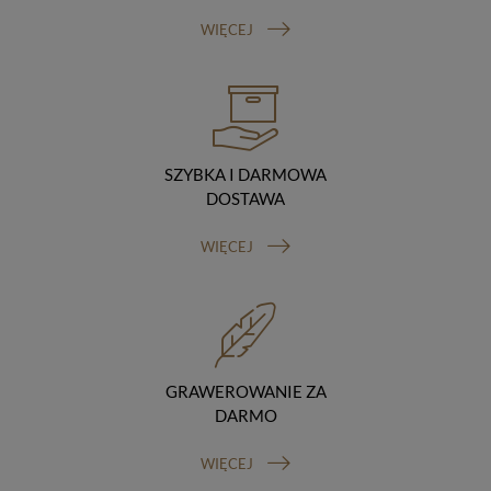
Odbiorcy danych
WIĘCEJ
Twoje dane osobowe możemy udostępniać
hostingodawcy. Takie podmioty przetwarzają dane na
podstawie umowy z nami i tylko zgodnie z naszymi
poleceniami. Przekazujemy Twoje dane poza teren
Polski/UE/Europejskiego Obszaru Gospodarczego.
Okres przechowywania danych
Twoje dane przechowujemy do czasu posiadania
SZYBKA I DARMOWA
udzielonej przez Ciebie zgody.
DOSTAWA
Twoje prawa
Przysługuje Ci prawo dostępu do swoich danych oraz
WIĘCEJ
otrzymania ich kopii, prawo do sprostowania
(poprawiania) swoich danych, prawo do usunięcia
danych (jeżeli Twoim zdaniem nie ma podstaw do tego,
abyśmy przetwarzali Twoje dane, możesz zażądać,
abyśmy je usunęli), prawo do ograniczenia
przetwarzania danych (możesz zażądać, abyśmy
ograniczyli przetwarzanie Twoich danych osobowych
GRAWEROWANIE ZA
wyłącznie do ich przechowywania lub wykonywania
uzgodnionych z Tobą działań, jeżeli Twoim zdaniem
DARMO
mamy nieprawidłowe dane na Twój temat lub
przetwarzamy je bezpodstawnie), prawo do wniesienia
WIĘCEJ
sprzeciwu wobec przetwarzania danych, prawo do