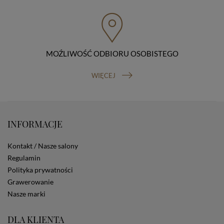
przenoszenia danych, prawo do wniesienia skargi do
organu nadzorczego (Prezesa Urzędu Ochrony Danych
Osobowych, ul. Stawki 2, 00-193 Warszawa) oraz
prawo do cofnięcia zgody na przetwarzanie danych
osobowych (masz prawo cofnięcia zgody na
przetwarzanie danych w dowolnym momencie;
MOŹLIWOŚĆ ODBIORU OSOBISTEGO
cofnięcie zgody nie ma wpływu na zgodność z prawem
przetwarzania, którego dokonano na podstawie Twojej
WIĘCEJ
zgody przed jej cofnięciem). W celu wykonania swoich
praw skieruj do nas odpowiednie żądanie.
Informacja o dobrowolności podania danych
Podanie przez Ciebie danych jest dobrowolne. Jeżeli
nie podasz danych, nie będziesz mógł przeglądać
INFORMACJE
zawartości naszej strony
Zautomatyzowane podejmowanie decyzji
Kontakt / Nasze salony
Na stronie Sklepu są wykorzystywane pliki cookies.
Regulamin
Stosowane są one w celach zapewnienia maksymalnej
wygody wszystkich użytkowników (w tym Kupujących)
Polityka prywatności
przy korzystaniu ze Sklepu (zapamiętywanie
Grawerowanie
preferencji i ustawień na stronie, zbieranie
Nasze marki
anonimowych danych dla celów reklamowych i
statystycznych, także przez inne portale, w tym
portale społecznościowe, np. Facebook). Korzystanie
DLA KLIENTA