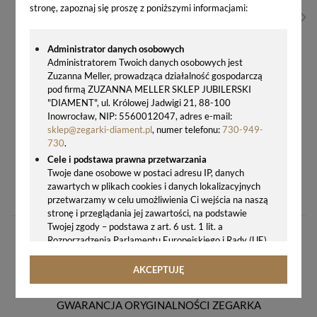
stronę, zapoznaj się proszę z poniższymi informacjami:
Administrator danych osobowych
Administratorem Twoich danych osobowych jest
Zuzanna Meller, prowadząca działalność gospodarczą
pod firmą ZUZANNA MELLER SKLEP JUBILERSKI
"DIAMENT", ul. Królowej Jadwigi 21, 88-100
Inowrocław, NIP: 5560012047, adres e-mail:
sklep@zegarki-diament.pl
, numer telefonu:
730-949-
730
.
Cele i podstawa prawna przetwarzania
Twoje dane osobowe w postaci adresu IP, danych
ZEGAREK DAMSKI CASIO G-SHOCK GM-S2100PG-1A4ER
zawartych w plikach cookies i danych lokalizacyjnych
799,00 zł
przetwarzamy w celu umożliwienia Ci wejścia na naszą
stronę i przeglądania jej zawartości, na podstawie
Twojej zgody – podstawa z art. 6 ust. 1 lit. a
Rozporządzenia Parlamentu Europejskiego i Rady (UE)
2016/679 z 27.04.2016 r. w sprawie ochrony osób
fizycznych w związku z przetwarzaniem danych
AKCEPTUJĘ
osobowych i w sprawie swobodnego przepływu takich
danych oraz uchylenia dyrektywy 95/46/WE (ogólne
GWARANCJA ORYGINALNOŚCI ZEGARKA
rozporządzenie o ochronie danych, tj. RODO).