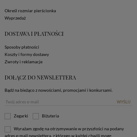
ze Sklepu bez zmiany ustawień w przeglądarce
dotyczących cookies oznacza, że będą one
Określ rozmiar pierścionka
zamieszczane w urządzeniu końcowym każdego
Wyprzedaż
użytkownika. Jeżeli użytkownik nie wyraża zgody na
stosowanie plików cookies powinien zmienić
ustawienia swojej przeglądarki.
Tu znajduje się więcej
DOSTAWA I PŁATNOŚCI
informacji o plikach cookies.
Sposoby płatności
Koszty i formy dostawy
Zwroty i reklamacje
DOŁĄCZ DO NEWSLETTERA
Bądź na bieżąco z nowościami, promocjami i konkursami.
WYŚLIJ
Zegarki
Biżuteria
Wyrażam zgodę na otrzymywanie w przyszłości na podany
adres e-mail newslettera, z którego w każdej chwili mogę