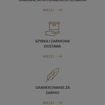
Odbiorcy danych
Twoje dane osobowe możemy udostępniać
WIĘCEJ
hostingodawcy. Takie podmioty przetwarzają dane na
podstawie umowy z nami i tylko zgodnie z naszymi
poleceniami. Przekazujemy Twoje dane poza teren
Polski/UE/Europejskiego Obszaru Gospodarczego.
Okres przechowywania danych
Twoje dane przechowujemy do czasu posiadania
udzielonej przez Ciebie zgody.
SZYBKA I DARMOWA
Twoje prawa
DOSTAWA
Przysługuje Ci prawo dostępu do swoich danych oraz
otrzymania ich kopii, prawo do sprostowania
WIĘCEJ
(poprawiania) swoich danych, prawo do usunięcia
danych (jeżeli Twoim zdaniem nie ma podstaw do tego,
abyśmy przetwarzali Twoje dane, możesz zażądać,
abyśmy je usunęli), prawo do ograniczenia
przetwarzania danych (możesz zażądać, abyśmy
ograniczyli przetwarzanie Twoich danych osobowych
wyłącznie do ich przechowywania lub wykonywania
GRAWEROWANIE ZA
uzgodnionych z Tobą działań, jeżeli Twoim zdaniem
DARMO
mamy nieprawidłowe dane na Twój temat lub
przetwarzamy je bezpodstawnie), prawo do wniesienia
WIĘCEJ
sprzeciwu wobec przetwarzania danych, prawo do