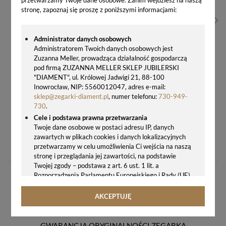
stronę, zapoznaj się proszę z poniższymi informacjami:
Administrator danych osobowych
Administratorem Twoich danych osobowych jest
Zuzanna Meller, prowadząca działalność gospodarczą
pod firmą ZUZANNA MELLER SKLEP JUBILERSKI
"DIAMENT", ul. Królowej Jadwigi 21, 88-100
Inowrocław, NIP: 5560012047, adres e-mail:
sklep@zegarki-diament.pl
, numer telefonu:
730-949-
730
.
Cele i podstawa prawna przetwarzania
Twoje dane osobowe w postaci adresu IP, danych
ZEGAREK DAMSKI ATLANTIC ELEGANCE 29430.41.21 OUTLET
zawartych w plikach cookies i danych lokalizacyjnych
999,00 zł
przetwarzamy w celu umożliwienia Ci wejścia na naszą
stronę i przeglądania jej zawartości, na podstawie
Twojej zgody – podstawa z art. 6 ust. 1 lit. a
Rozporządzenia Parlamentu Europejskiego i Rady (UE)
2016/679 z 27.04.2016 r. w sprawie ochrony osób
fizycznych w związku z przetwarzaniem danych
AKCEPTUJĘ
osobowych i w sprawie swobodnego przepływu takich
danych oraz uchylenia dyrektywy 95/46/WE (ogólne
rozporządzenie o ochronie danych, tj. RODO).
GWARANCJA ORYGINALNOŚCI ZEGARKA