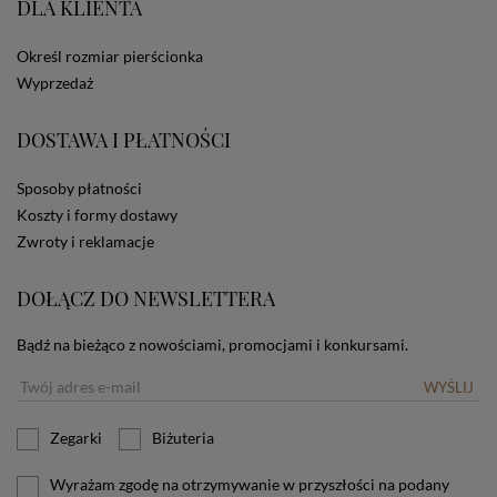
DLA KLIENTA
ze Sklepu bez zmiany ustawień w przeglądarce
dotyczących cookies oznacza, że będą one
zamieszczane w urządzeniu końcowym każdego
Określ rozmiar pierścionka
użytkownika. Jeżeli użytkownik nie wyraża zgody na
Wyprzedaż
stosowanie plików cookies powinien zmienić
ustawienia swojej przeglądarki.
Tu znajduje się więcej
DOSTAWA I PŁATNOŚCI
informacji o plikach cookies.
Sposoby płatności
Koszty i formy dostawy
Zwroty i reklamacje
DOŁĄCZ DO NEWSLETTERA
Bądź na bieżąco z nowościami, promocjami i konkursami.
WYŚLIJ
Zegarki
Biżuteria
Wyrażam zgodę na otrzymywanie w przyszłości na podany