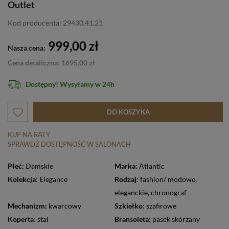
Outlet
Kod producenta: 29430.41.21
999,00 zł
Nasza cena:
Cena detaliczna: 1695,00 zł
Dostępny! Wysyłamy w 24h
DO KOSZYKA
KUP NA RATY
SPRAWDŹ DOSTĘPNOŚĆ W SALONACH
Płeć:
Damskie
Marka:
Atlantic
Kolekcja:
Elegance
Rodzaj:
fashion/ modowe
,
eleganckie
,
chronograf
Mechanizm:
kwarcowy
Szkiełko:
szafirowe
Koperta:
stal
Bransoleta:
pasek skórzany