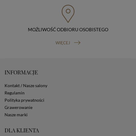
przenoszenia danych, prawo do wniesienia skargi do
organu nadzorczego (Prezesa Urzędu Ochrony Danych
Osobowych, ul. Stawki 2, 00-193 Warszawa) oraz
prawo do cofnięcia zgody na przetwarzanie danych
osobowych (masz prawo cofnięcia zgody na
przetwarzanie danych w dowolnym momencie;
MOŹLIWOŚĆ ODBIORU OSOBISTEGO
cofnięcie zgody nie ma wpływu na zgodność z prawem
przetwarzania, którego dokonano na podstawie Twojej
WIĘCEJ
zgody przed jej cofnięciem). W celu wykonania swoich
praw skieruj do nas odpowiednie żądanie.
Informacja o dobrowolności podania danych
Podanie przez Ciebie danych jest dobrowolne. Jeżeli
nie podasz danych, nie będziesz mógł przeglądać
INFORMACJE
zawartości naszej strony
Zautomatyzowane podejmowanie decyzji
Kontakt / Nasze salony
Na stronie Sklepu są wykorzystywane pliki cookies.
Regulamin
Stosowane są one w celach zapewnienia maksymalnej
Polityka prywatności
wygody wszystkich użytkowników (w tym Kupujących)
przy korzystaniu ze Sklepu (zapamiętywanie
Grawerowanie
preferencji i ustawień na stronie, zbieranie
Nasze marki
anonimowych danych dla celów reklamowych i
statystycznych, także przez inne portale, w tym
DLA KLIENTA
portale społecznościowe, np. Facebook). Korzystanie
ze Sklepu bez zmiany ustawień w przeglądarce