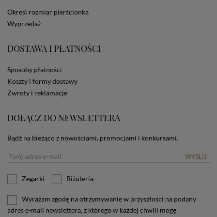
dotyczących cookies oznacza, że będą one
Określ rozmiar pierścionka
zamieszczane w urządzeniu końcowym każdego
Wyprzedaż
użytkownika. Jeżeli użytkownik nie wyraża zgody na
stosowanie plików cookies powinien zmienić
ustawienia swojej przeglądarki.
Tu znajduje się więcej
DOSTAWA I PŁATNOŚCI
informacji o plikach cookies.
Sposoby płatności
Koszty i formy dostawy
Zwroty i reklamacje
DOŁĄCZ DO NEWSLETTERA
Bądź na bieżąco z nowościami, promocjami i konkursami.
WYŚLIJ
Zegarki
Biżuteria
Wyrażam zgodę na otrzymywanie w przyszłości na podany
adres e-mail newslettera, z którego w każdej chwili mogę