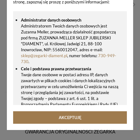
stronę, zapoznaj się proszę z poniższymi informacjami:
Administrator danych osobowych
Administratorem Twoich danych osobowych jest
Zuzanna Meller, prowadząca działalność gospodarczą
pod firmą ZUZANNA MELLER SKLEP JUBILERSKI
"DIAMENT", ul. Królowej Jadwigi 21, 88-100
Inowrocław, NIP: 5560012047, adres e-mail:
sklep@zegarki-diament.pl
, numer telefonu:
730-949-
730
.
Cele i podstawa prawna przetwarzania
ZEGAR ŚCIENNY SEIKO QXA772B 30 CM – IMITACJA DREWNA
Twoje dane osobowe w postaci adresu IP, danych
zawartych w plikach cookies i danych lokalizacyjnych
374,00 zł
przetwarzamy w celu umożliwienia Ci wejścia na naszą
stronę i przeglądania jej zawartości, na podstawie
Twojej zgody – podstawa z art. 6 ust. 1 lit. a
Rozporządzenia Parlamentu Europejskiego i Rady (UE)
2016/679 z 27.04.2016 r. w sprawie ochrony osób
fizycznych w związku z przetwarzaniem danych
AKCEPTUJĘ
osobowych i w sprawie swobodnego przepływu takich
danych oraz uchylenia dyrektywy 95/46/WE (ogólne
GWARANCJA ORYGINALNOŚCI ZEGARKA
rozporządzenie o ochronie danych, tj. RODO).