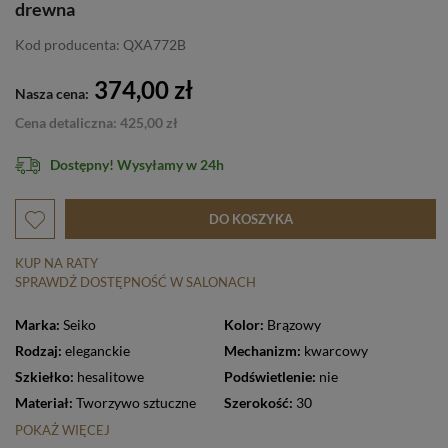
drewna
Kod producenta: QXA772B
374,00 zł
Nasza cena:
Cena detaliczna: 425,00 zł
Dostępny! Wysyłamy w 24h
DO KOSZYKA
KUP NA RATY
SPRAWDŹ DOSTĘPNOŚĆ W SALONACH
Marka:
Seiko
Kolor:
Brązowy
Rodzaj:
eleganckie
Mechanizm:
kwarcowy
Szkiełko:
hesalitowe
Podświetlenie:
nie
Materiał:
Tworzywo sztuczne
Szerokość:
30
POKAŻ WIĘCEJ