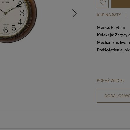
KUP NA RATY
|
Marka:
Rhythm
Kolekcja:
Zegary 
Mechanizm:
kwar
Podświetlenie:
nie
POKAŻ WIĘCEJ
DODAJ GRAWE