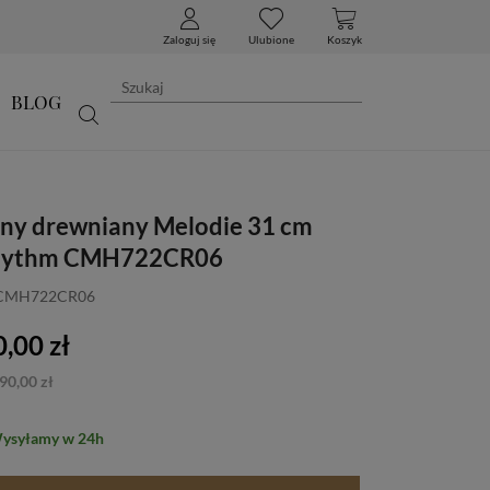
Zaloguj się
Ulubione
Koszyk
BLOG
nny drewniany Melodie 31 cm
Rhythm CMH722CR06
: CMH722CR06
,00 zł
90,00 zł
Wysyłamy w 24h