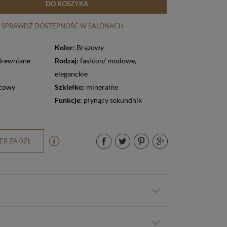
DO KOSZYKA
SPRAWDŹ DOSTĘPNOŚĆ W SALONACH
Kolor:
Brązowy
drewniane
Rodzaj:
fashion/ modowe
,
eleganckie
cowy
Szkiełko:
mineralne
Funkcje:
płynący sekundnik
R ZA 0ZŁ