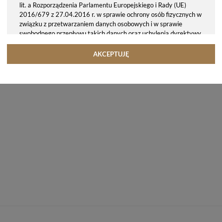
lit. a Rozporządzenia Parlamentu Europejskiego i Rady (UE)
2016/679 z 27.04.2016 r. w sprawie ochrony osób fizycznych w
związku z przetwarzaniem danych osobowych i w sprawie
swobodnego przepływu takich danych oraz uchylenia dyrektywy
95/46/WE (ogólne rozporządzenie o ochronie danych, tj. RODO).
Odbiorcy danych
AKCEPTUJĘ
Twoje dane osobowe możemy udostępniać hostingodawcy. Takie
podmioty przetwarzają dane na podstawie umowy z nami i tylko
zgodnie z naszymi poleceniami. Przekazujemy Twoje dane poza
teren Polski/UE/Europejskiego Obszaru Gospodarczego.
Okres przechowywania danych
Twoje dane przechowujemy do czasu posiadania udzielonej przez
Ciebie zgody.
Twoje prawa
Przysługuje Ci prawo dostępu do swoich danych oraz otrzymania
ich kopii, prawo do sprostowania (poprawiania) swoich danych,
prawo do usunięcia danych (jeżeli Twoim zdaniem nie ma
podstaw do tego, abyśmy przetwarzali Twoje dane, możesz
zażądać, abyśmy je usunęli), prawo do ograniczenia
przetwarzania danych (możesz zażądać, abyśmy ograniczyli
przetwarzanie Twoich danych osobowych wyłącznie do ich
przechowywania lub wykonywania uzgodnionych z Tobą działań,
jeżeli Twoim zdaniem mamy nieprawidłowe dane na Twój temat