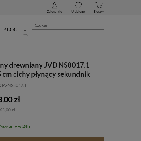
Zaloguj się
Ulubione
Koszyk
BLOG
nny drewniany JVD NS8017.1
 cm cichy płynący sekundnik
DIA-NS8017.1
,00 zł
65,00 zł
Wysyłamy w 24h