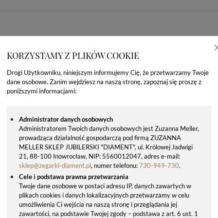
KORZYSTAMY Z PLIKÓW COOKIE
Drogi Użytkowniku, niniejszym informujemy Cię, że przetwarzamy Twoje
dane osobowe. Zanim wejdziesz na naszą stronę, zapoznaj się proszę z
poniższymi informacjami:
Administrator danych osobowych
Administratorem Twoich danych osobowych jest Zuzanna Meller,
prowadząca działalność gospodarczą pod firmą ZUZANNA
OSTATNIO OGLĄDANE PRODUKTY
MELLER SKLEP JUBILERSKI "DIAMENT", ul. Królowej Jadwigi
21, 88-100 Inowrocław, NIP: 5560012047, adres e-mail:
sklep@zegarki-diament.pl
, numer telefonu:
730-949-730
.
Cele i podstawa prawna przetwarzania
Twoje dane osobowe w postaci adresu IP, danych zawartych w
plikach cookies i danych lokalizacyjnych przetwarzamy w celu
umożliwienia Ci wejścia na naszą stronę i przeglądania jej
zawartości, na podstawie Twojej zgody – podstawa z art. 6 ust. 1