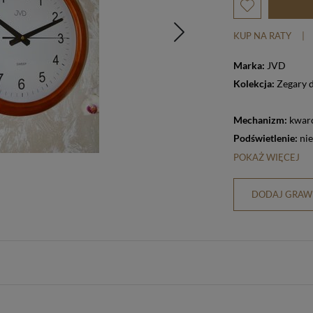
KUP NA RATY
|
Marka:
JVD
Kolekcja:
Zegary 
Mechanizm:
kwar
Podświetlenie:
nie
POKAŻ WIĘCEJ
DODAJ GRAWE