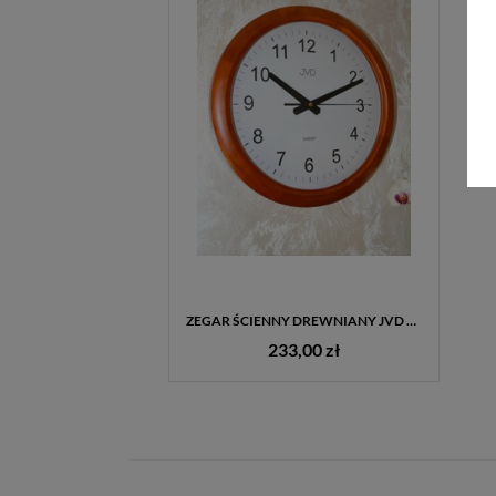
ZEGAR ŚCIENNY DREWNIANY JVD NS8017.1 MAHOŃ 34,5 CM CICHY PŁYNĄCY SEKUNDNIK
233,00 zł